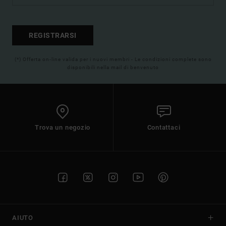
REGISTRARSI
(*) Offerta on-line valida per i nuovi membri - Le condizioni complete sono
disponibili nella mail di benvenuto
Trova un negozio
Contattaci
AIUTO