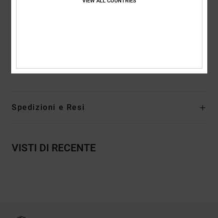
VIEW ALL COUNTRIES
anteriore
Plantare OrthoLite per maggiore potere ammortizzante
Intersuola Unilite per sostegno, comodità e leggerezza
Composizione
Tomaia: Tessuto (Mmf), Fodera: Tessuto, Suola
esterna: EVA
Spedizioni e Resi
VISTI DI RECENTE