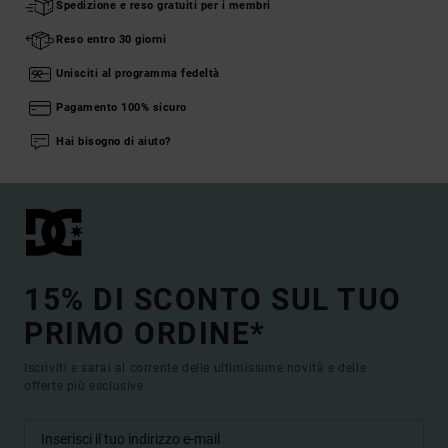
Spedizione e reso gratuiti per i membri
Reso entro 30 giorni
Unisciti al programma fedeltà
Pagamento 100% sicuro
Hai bisogno di aiuto?
15% DI SCONTO SUL TUO
PRIMO ORDINE*
Iscriviti e sarai al corrente delle ultimissime novità e delle
offerte più esclusive.