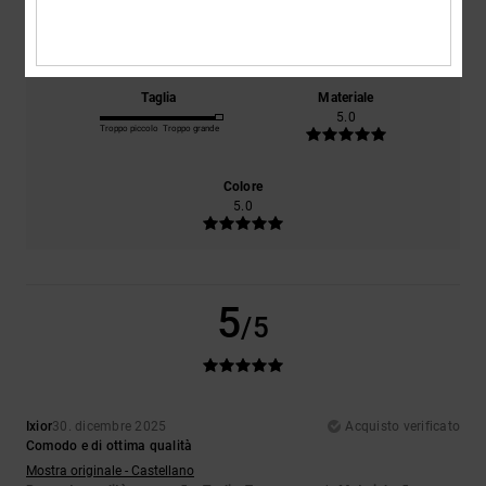
Comfort
Rapporto qualità-prezzo
NaN
5.0
Taglia
Materiale
5.0
Troppo piccolo
Troppo grande
Colore
5.0
5
/5
Ixior
30. dicembre 2025
Acquisto verificato
Comodo e di ottima qualità
Mostra originale - Castellano