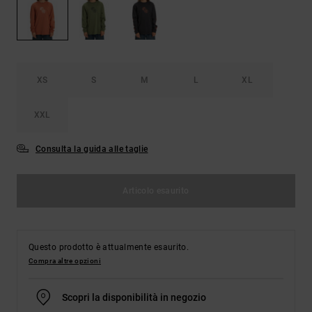
Borse e
risposte
zaini
alle
domande
più
Cinture e
frequenti e
portamonete
accedi al
XS
S
M
L
XL
nostro
modulo di
contatto.
XXL
Consulta
le FAQ
Consulta la guida alle taglie
Articolo esaurito
Questo prodotto è attualmente esaurito.
Compra altre opzioni
Scopri la disponibilità in negozio