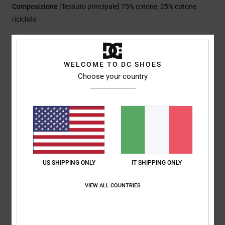
Composizione
[Tessuto principale] 75% cotone, 25% cotone
riciclato
Spedizioni e Resi
WELCOME TO DC SHOES
Choose your country
Recensioni dei clienti
Punteggio medio
5.0
/5
US SHIPPING ONLY
IT SHIPPING ONLY
VIEW ALL COUNTRIES
basato su
1 recensioni verificate
dal dicembre 2025
Il 100% dei nostri clienti consiglia questo prodotto