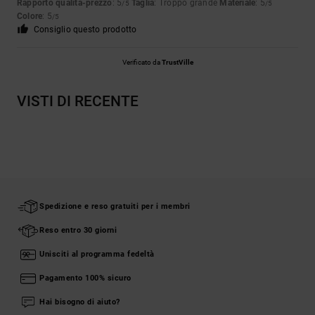
Rapporto qualità-prezzo
: 5
Taglia
: Troppo grande
Materiale
: 5
/5
/5
Colore
: 5
/5
Consiglio questo prodotto
Verificato da
TrustVille
VISTI DI RECENTE
Spedizione e reso gratuiti per i membri
Reso entro 30 giorni
Unisciti al programma fedeltà
Pagamento 100% sicuro
Hai bisogno di aiuto?