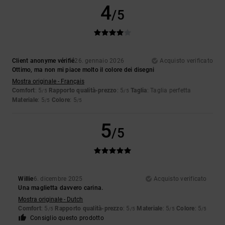
4
/5
Client anonyme vérifié
26. gennaio 2026
Acquisto verificato
Ottimo, ma non mi piace molto il colore dei disegni
Mostra originale - Français
Comfort
: 5
Rapporto qualità-prezzo
: 5
Taglia
: Taglia perfetta
/5
/5
Materiale
: 5
Colore
: 5
/5
/5
5
/5
Willie
6. dicembre 2025
Acquisto verificato
Una maglietta davvero carina.
Mostra originale - Dutch
Comfort
: 5
Rapporto qualità-prezzo
: 5
Materiale
: 5
Colore
: 5
/5
/5
/5
/5
Consiglio questo prodotto