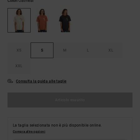
Oatmeal
Colori
Borse e
risposte
zaini
alle
domande
più
Cinture e
frequenti e
portamonete
accedi al
nostro
modulo di
contatto.
XS
S
M
L
XL
Consulta
XXL
le FAQ
Consulta la guida alle taglie
Articolo esaurito
La taglia selezionata non è più disponibile online.
Compra altre opzioni