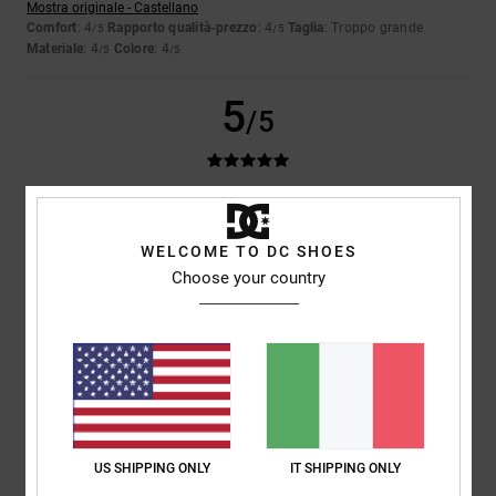
Mostra originale - Castellano
Comfort
: 4
Rapporto qualità-prezzo
: 4
Taglia
: Troppo grande
/5
/5
Materiale
: 4
Colore
: 4
/5
/5
5
/5
Leon
16. aprile 2026
Acquisto verificato
Ottimo prodotto
WELCOME TO DC SHOES
Mostra originale - Dutch
Choose your country
Comfort
: 5
Rapporto qualità-prezzo
: 5
Taglia
: Taglia perfetta
/5
/5
Materiale
: 5
Colore
: 5
/5
/5
Consiglio questo prodotto
5
/5
US SHIPPING ONLY
IT SHIPPING ONLY