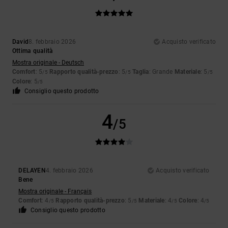
David
8. febbraio 2026
Acquisto verificato
Ottima qualità
Mostra originale - Deutsch
Comfort
: 5
Rapporto qualità-prezzo
: 5
Taglia
: Grande
Materiale
: 5
/5
/5
/5
Colore
: 5
/5
Consiglio questo prodotto
4
/5
DELAYEN
4. febbraio 2026
Acquisto verificato
Bene
Mostra originale - Français
Comfort
: 4
Rapporto qualità-prezzo
: 5
Materiale
: 4
Colore
: 4
/5
/5
/5
/5
Consiglio questo prodotto