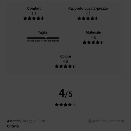
Comfort
Rapporto qualità-prezzo
4.8
4.9
Taglia
Materiale
4.8
Troppo piccolo
Troppo grande
Colore
4.8
4
/5
Alberto
5. maggio 2026
Acquisto verificato
Criterio