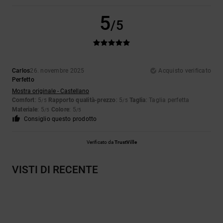
5
/5
Carlos
26. novembre 2025
Acquisto verificato
Perfetto
Mostra originale - Castellano
Comfort
: 5
Rapporto qualità-prezzo
: 5
Taglia
: Taglia perfetta
/5
/5
Materiale
: 5
Colore
: 5
/5
/5
Consiglio questo prodotto
Verificato da
TrustVille
VISTI DI RECENTE