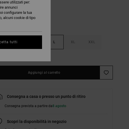
ssere utilizzati per:
nire annunci
oi configurare la tua
, alcuni cookie di tipo
S
M
L
XL
XXL
etta tutti
nsulta la guida alle taglie
Aggiungi al carrello
Consegna a casa o presso un punto di ritiro
Consegna prevista a partire da
8 agosto
Scopri la disponibilità in negozio