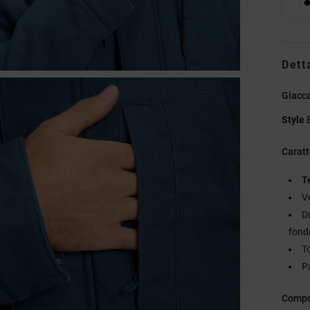
Dett
Giacca
Style
Caratt
T
V
Du
fond
T
P
Compo