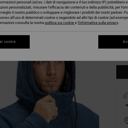
formazioni personali (ad es. i dati di navigazione e il tuo indirizzo IP) potrebbero e
azioni personalizzati, misurare l’efficacia dei contenuti e della pubblicità, per for
eglio il nostro pubblico o sviluppare e migliorare i prodotti dei nostri partner. Pu
senso all’uso di determinati cookie o negandolo ad altri tipi di cookie (ad esempio
nformazioni consulta la nostra
politica sui cookie
e
l'informativa sulla privacy
.
XS
ei cookie
Acc
Co