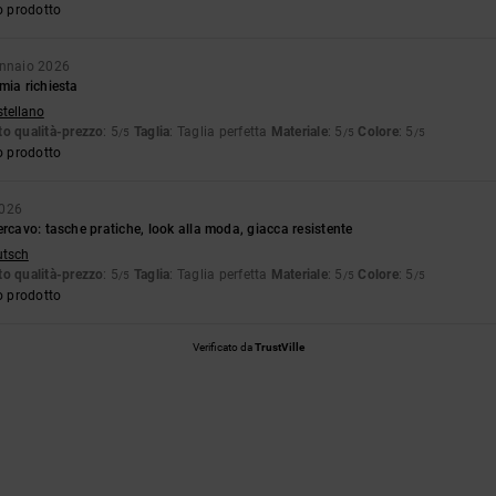
o prodotto
ennaio 2026
mia richiesta
stellano
o qualità-prezzo
: 5
Taglia
: Taglia perfetta
Materiale
: 5
Colore
: 5
/5
/5
/5
o prodotto
2026
ercavo: tasche pratiche, look alla moda, giacca resistente
utsch
o qualità-prezzo
: 5
Taglia
: Taglia perfetta
Materiale
: 5
Colore
: 5
/5
/5
/5
o prodotto
Verificato da
TrustVille