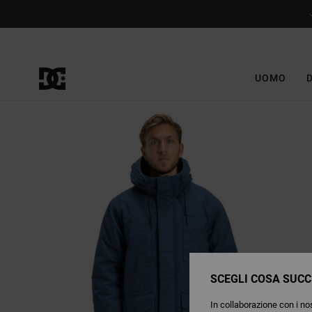
Salta
alle
informazioni
sul
prodotto
UOMO
SCEGLI COSA SUCC
In collaborazione con i nos