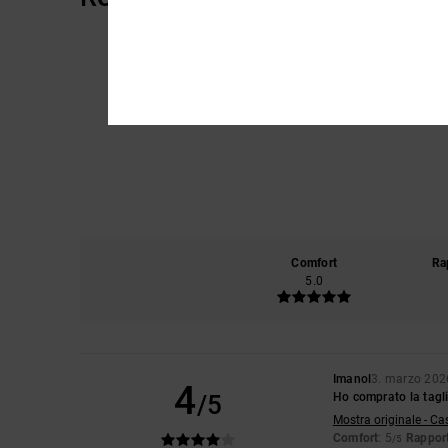
Comfort
Ra
5.0
Imanol
3. marzo 202
4
/5
Ho comprato la tagl
Mostra originale - Ca
Comfort
: 5
Rapport
/5