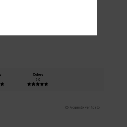
e
Colore
5.0
Acquisto verificato