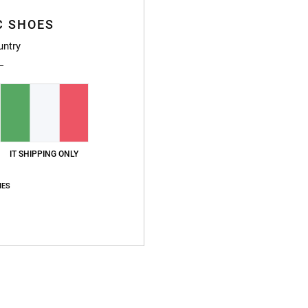
C SHOES
untry
IT SHIPPING ONLY
IES