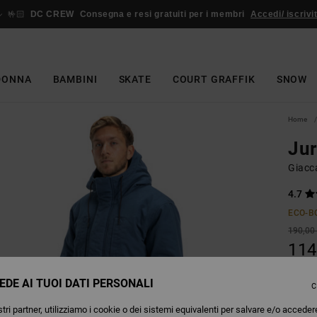
🤟🏻
DC CREW
Consegna e resi gratuiti per i membri
Accedi/ iscrivit
DONNA
BAMBINI
SKATE
COURT GRAFFIK
SNOW
Home
Jur
Giacc
4.7
ECO-B
190,00
114
OFFER
EDE AI TUOI DATI PERSONALI
C
tri partner, utilizziamo i cookie o dei sistemi equivalenti per salvare e/o acceder
Colori