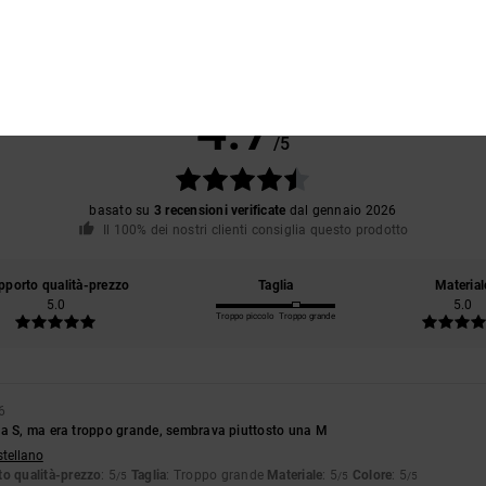
Punteggio medio
4.7
/5
basato su
3 recensioni verificate
dal gennaio 2026
Il 100% dei nostri clienti consiglia questo prodotto
pporto qualità-prezzo
Taglia
Material
5.0
5.0
Troppo piccolo
Troppo grande
6
ia S, ma era troppo grande, sembrava piuttosto una M
stellano
o qualità-prezzo
: 5
Taglia
: Troppo grande
Materiale
: 5
Colore
: 5
/5
/5
/5