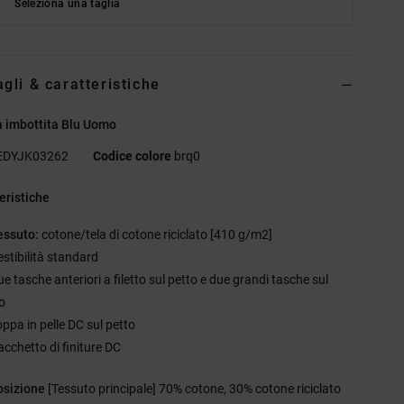
Seleziona una taglia
agli & caratteristiche
 imbottita Blu Uomo
EDYJK03262
Codice colore
brq0
eristiche
essuto:
cotone/tela di cotone riciclato [410 g/m2]
estibilità standard
e tasche anteriori a filetto sul petto e due grandi tasche sul
o
oppa in pelle DC sul petto
acchetto di finiture DC
sizione
[Tessuto principale] 70% cotone, 30% cotone riciclato