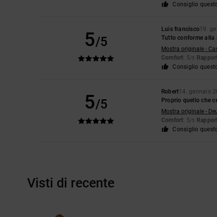
Consiglio quest
Luis francisco
19. g
5
/5
Tutto conforme alla 
Mostra originale - Ca
Comfort
: 5
Rapport
/5
Consiglio quest
Robert
14. gennaio 
5
/5
Proprio quello che c
Mostra originale - De
Comfort
: 5
Rapport
/5
Consiglio quest
Visti di recente