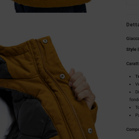
Dett
Giacca
Style
Caratt
T
V
Du
fond
T
P
Compo