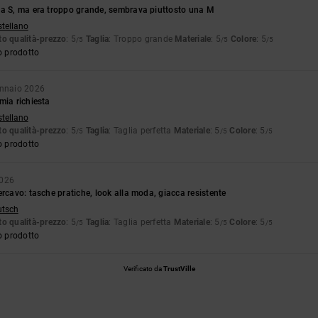
ia S, ma era troppo grande, sembrava piuttosto una M
stellano
o qualità-prezzo
: 5
Taglia
: Troppo grande
Materiale
: 5
Colore
: 5
/5
/5
/5
o prodotto
ennaio 2026
mia richiesta
stellano
o qualità-prezzo
: 5
Taglia
: Taglia perfetta
Materiale
: 5
Colore
: 5
/5
/5
/5
o prodotto
2026
ercavo: tasche pratiche, look alla moda, giacca resistente
utsch
o qualità-prezzo
: 5
Taglia
: Taglia perfetta
Materiale
: 5
Colore
: 5
/5
/5
/5
o prodotto
Verificato da
TrustVille