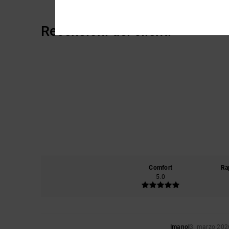
Recensioni dei clienti
Comfort
Ra
5.0
Imanol
3. marzo 202