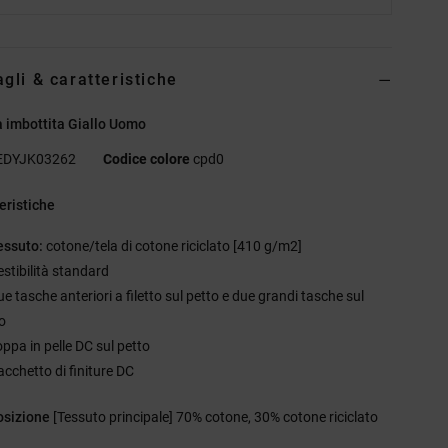
agli & caratteristiche
 imbottita Giallo Uomo
EDYJK03262
Codice colore
cpd0
eristiche
essuto:
cotone/tela di cotone riciclato [410 g/m2]
estibilità standard
e tasche anteriori a filetto sul petto e due grandi tasche sul
o
oppa in pelle DC sul petto
acchetto di finiture DC
sizione
[Tessuto principale] 70% cotone, 30% cotone riciclato