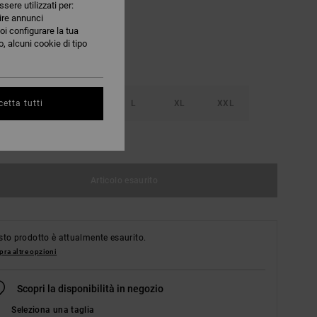
ssere utilizzati per:
nire annunci
oi configurare la tua
, alcuni cookie di tipo
S
M
L
XL
XXL
etta tutti
nsulta la guida alle taglie
Articolo esaurito
to prodotto è attualmente esaurito.
ra altre opzioni
Scopri la disponibilità in negozio
Seleziona una taglia