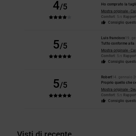
4
/5
Ho comprato la tagl
Mostra originale - Ca
Comfort
: 5
Rapport
/5
Consiglio quest
Luis francisco
19. g
5
/5
Tutto conforme alla 
Mostra originale - Ca
Comfort
: 5
Rapport
/5
Consiglio quest
Robert
14. gennaio 
5
/5
Proprio quello che c
Mostra originale - De
Comfort
: 5
Rapport
/5
Consiglio quest
Visti di recente