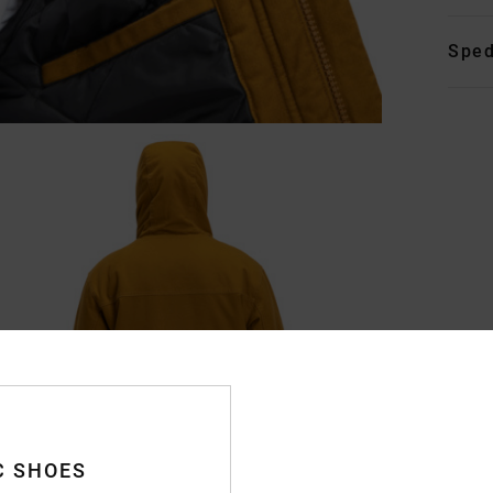
Sped
C SHOES