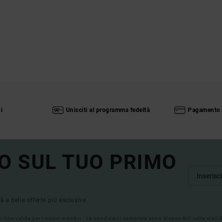
i
Unisciti al programma fedeltà
Pagamento 
O SUL TUO PRIMO
tà e delle offerte più esclusive.
on-line valida per i nuovi membri - Le condizioni complete sono disponibili nella mail