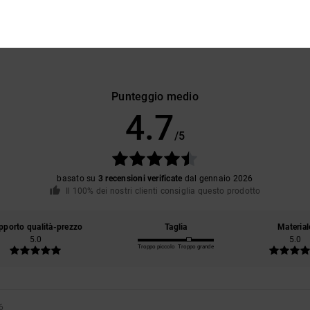
Punteggio medio
4.7
/5
basato su
3 recensioni verificate
dal gennaio 2026
Il 100% dei nostri clienti consiglia questo prodotto
pporto qualità-prezzo
Taglia
Material
5.0
5.0
Troppo piccolo
Troppo grande
6