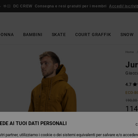
🤟🏻
DC CREW
Consegna e resi gratuiti per i membri
Accedi/ iscrivit
DONNA
BAMBINI
SKATE
COURT GRAFFIK
SNOW
Home
Jur
Giacc
4.7
ECO-B
190,00
114
OFFER
EDE AI TUOI DATI PERSONALI
C
tri partner, utilizziamo i cookie o dei sistemi equivalenti per salvare e/o acceder
Colori