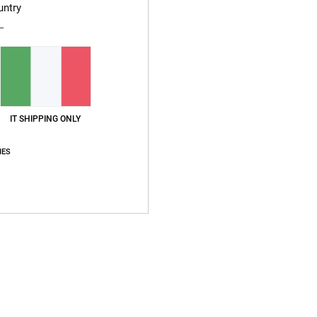
untry
IT SHIPPING ONLY
IES