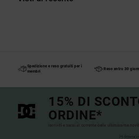
Spedizione e reso gratuiti per i
Reso entro 30 giorn
membri
15% DI SCONT
ORDINE*
Iscriviti e sarai al corrente delle ultimissime novi
(*) Offerta 