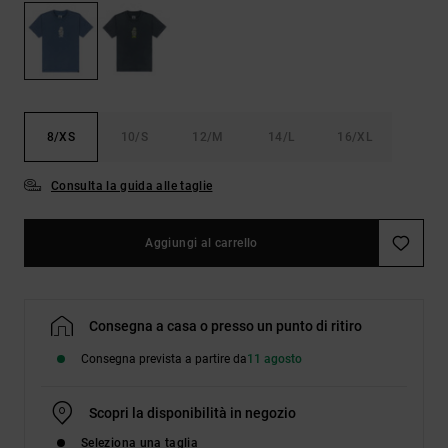
Borse e
risposte
zaini
alle
domande
più
Cinture e
frequenti e
portamonete
accedi al
nostro
8/XS
10/S
12/M
14/L
16/XL
modulo di
contatto.
Consulta la guida alle taglie
Consulta
le FAQ
Aggiungi al carrello
Consegna a casa o presso un punto di ritiro
Consegna prevista a partire da
11 agosto
Scopri la disponibilità in negozio
Seleziona una taglia