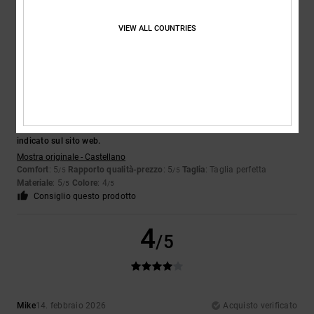
Consiglio questo prodotto
VIEW ALL COUNTRIES
4
/5
Rocio
14. febbraio 2026
Acquisto verificato
Non gli do 5 stelle perché il colore dell'originale è verde e non blu come
indicato sul sito web.
Mostra originale - Castellano
Comfort
: 5
Rapporto qualità-prezzo
: 5
Taglia
: Taglia perfetta
/5
/5
Materiale
: 5
Colore
: 4
/5
/5
Consiglio questo prodotto
4
/5
Mike
14. febbraio 2026
Acquisto verificato