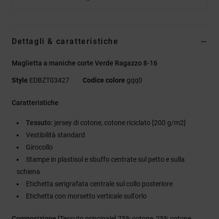
Dettagli & caratteristiche
Maglietta a maniche corte Verde Ragazzo 8-16
Style
EDBZT03427
Codice colore
gqq0
Caratteristiche
Tessuto:
jersey di cotone, cotone riciclato [200 g/m2]
Vestibilità standard
Girocollo
Stampe in plastisol e sbuffo centrate sul petto e sulla
schiena
Etichetta serigrafata centrale sul collo posteriore
Etichetta con morsetto verticale sull'orlo
Composizione
[Tessuto principale] 75% cotone, 25% cotone