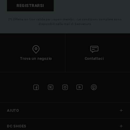
REGISTRARSI
(*) Offerta on-line valida per i nuovi membri - Le condizioni complete sono
disponibili nella mail di benvenuto
Trova un negozio
Contattaci
AIUTO
DC SHOES