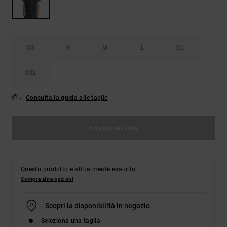
Borse e
risposte
zaini
alle
domande
più
Cinture e
frequenti e
XS
S
M
L
XL
portamonete
accedi al
nostro
modulo di
XXL
contatto.
Consulta la guida alle taglie
Consulta
le FAQ
Articolo esaurito
Questo prodotto è attualmente esaurito.
Compra altre opzioni
Scopri la disponibilità in negozio
Seleziona una taglia