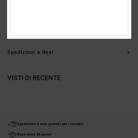
Etichetta verticale sovrapposta sull'orlo
Composizione
[Tessuto principale] 75% cotone, 25% cotone
riciclato
Spedizioni e Resi
VISTI DI RECENTE
Spedizione e reso gratuiti per i membri
Reso entro 30 giorni