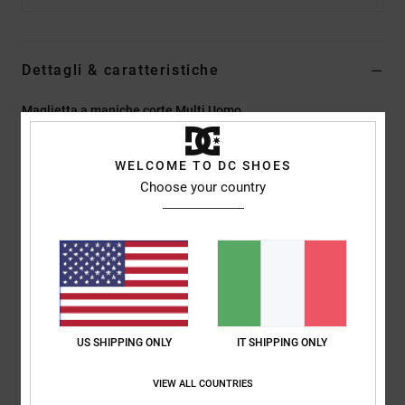
Dettagli & caratteristiche
Maglietta a maniche corte Multi Uomo
Style
ADYZT05465
Codice colore
bac
WELCOME TO DC SHOES
Caratteristiche
Choose your country
Tessuto:
jersey in misto di cotone (75%) e cotone riciclato
(25%) [200 g/m2]
Tintura:
tintura a pigmenti
Lavaggio:
lavaggio agli enzimi
Vestibilità:
vestibilità standard
Collo:
Girocollo
US SHIPPING ONLY
IT SHIPPING ONLY
Maniche:
maniche corte
Marcatura:
stampa sul petto
VIEW ALL COUNTRIES
Etichetta serigrafata centrale sul collo posteriore