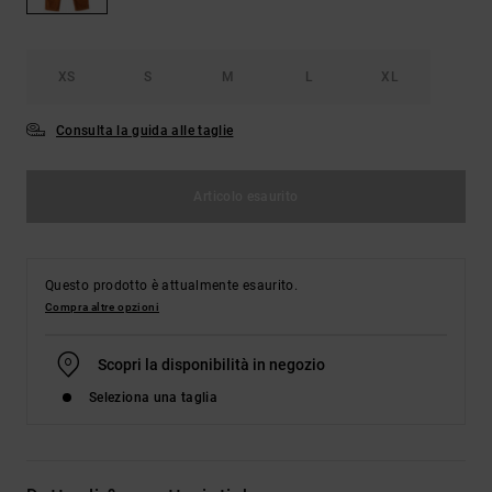
Borse e
risposte
zaini
alle
domande
più
XS
S
M
L
XL
Cinture e
frequenti e
portamonete
accedi al
Consulta la guida alle taglie
nostro
modulo di
contatto.
Articolo esaurito
Consulta
le FAQ
Questo prodotto è attualmente esaurito.
Compra altre opzioni
Scopri la disponibilità in negozio
Seleziona una taglia