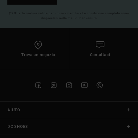
(*) Offerta on-line valida per i nuovi membri - Le condizioni complete sono
disponibili nella mail di benvenuto
Trova un negozio
Contattaci
AIUTO
DC SHOES