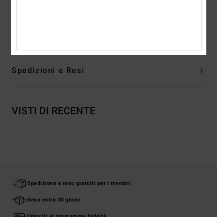
Gamba ampia con leggero effetto svasato
Composizione
[Tessuto principale] 100% cotone
Spedizioni e Resi
VISTI DI RECENTE
Spedizione e reso gratuiti per i membri
Reso entro 30 giorni
Unisciti al programma fedeltà