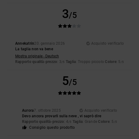
3
/5
Annekatrin
20. gennaio 2026
Acquisto verificato
La taglia non va bene
Mostra originale - Deutsch
Rapporto qualità-prezzo
: 3
Taglia
: Troppo piccolo
Colore
: 5
/5
/5
5
/5
Aurora
7. ottobre 2025
Acquisto verificato
Devo ancora provarli sulla neve , vi saprò dire
Rapporto qualità-prezzo
: 4
Taglia
: Grande
Colore
: 5
/5
/5
Consiglio questo prodotto