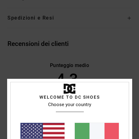
Spedizioni e Resi
Recensioni dei clienti
Punteggio medio
4.3
/5
WELCOME TO DC SHOES
basato su
3 recensioni verificate
dal ottobre 2025
Choose your country
Il 33% dei nostri clienti consiglia questo prodotto
Comfort
Rapporto qualità-prezzo
5.0
4.0