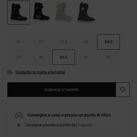
Borse e
risposte
zaini
alle
domande
più
Cinture e
frequenti e
portamonete
accedi al
nostro
36
37
37.5
38
38.5
modulo di
contatto.
39
40
40.5
41
42
Consulta
le FAQ
Consulta la guida alle taglie
Aggiungi al carrello
Consegna a casa o presso un punto di ritiro
Consegna prevista a partire da
11 agosto