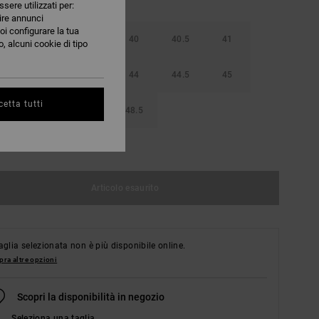
ssere utilizzati per:
nire annunci
oi configurare la tua
38.5
39
40
40.5
41
, alcuni cookie di tipo
42.5
43
44
44.5
45
etta tutti
46.5
47
48.5
nsulta la guida alle taglie
Articolo esaurito
aglia selezionata non è più disponibile online.
ra altre opzioni
Scopri la disponibilità in negozio
Seleziona una taglia