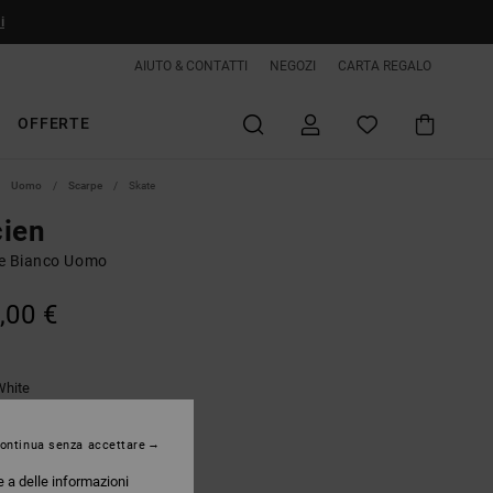
i
AIUTO & CONTATTI
NEGOZI
CARTA REGALO
OFFERTE
Uomo
Scarpe
Skate
cien
e Bianco Uomo
,00 €
White
ontinua senza accettare
e a delle informazioni