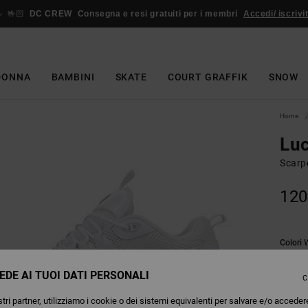
🤟🏻
DC CREW
Consegna e resi gratuiti per i membri
Accedi/ iscrivit
DONNA
BAMBINI
SKATE
COURT GRAFFIK
SNOW
Home
Lu
Scarp
120
Colori
EDE AI TUOI DATI PERSONALI
C
tri partner, utilizziamo i cookie o dei sistemi equivalenti per salvare e/o acceder