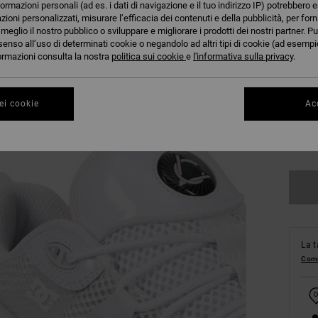
formazioni personali (ad es. i dati di navigazione e il tuo indirizzo IP) potrebbero e
azioni personalizzati, misurare l’efficacia dei contenuti e della pubblicità, per for
eglio il nostro pubblico o sviluppare e migliorare i prodotti dei nostri partner. Pu
38
senso all’uso di determinati cookie o negandolo ad altri tipi di cookie (ad esempio
nformazioni consulta la nostra
politica sui cookie
e
l'informativa sulla privacy
.
42
ei cookie
Acc
46
Co
La t
Comp