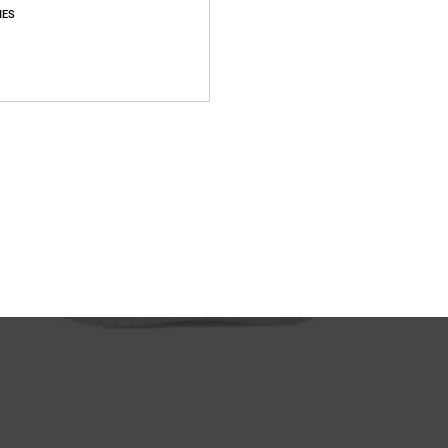
sost
IES
A
Compo
Sped