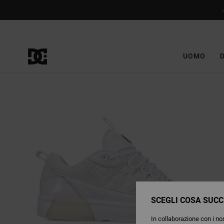
Salta
alle
informazioni
sul
prodotto
UOMO
SCEGLI COSA SUCC
In collaborazione con i nos