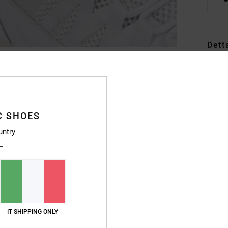
Dett
Scarp
Style
Caratt
C SHOES
T
untry
I
S
F
M
A
O
IT SHIPPING ONLY
C