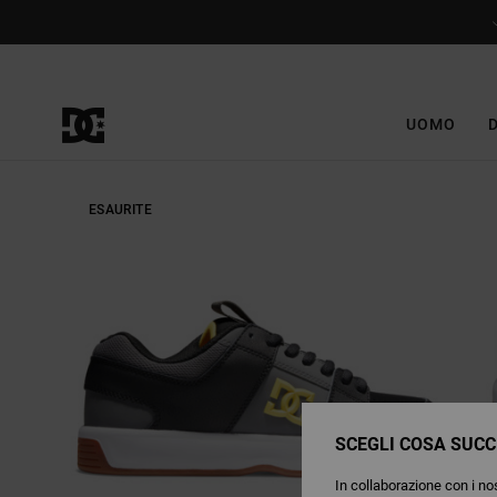
Salta
alle
informazioni
sul
prodotto
UOMO
ESAURITE
SCEGLI COSA SUCC
In collaborazione con i nos