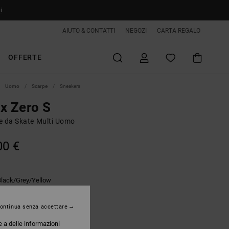
i
AIUTO & CONTATTI
NEGOZI
CARTA REGALO
OFFERTE
Uomo
Scarpe
Sneakers
x Zero S
e da Skate Multi Uomo
00 €
Black/grey/yellow
ontinua senza accettare
e a delle informazioni