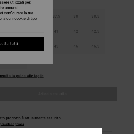
ssere utilizzati per:
nire annunci
oi configurare la tua
36.5
37
37.5
38
38.5
, alcuni cookie di tipo
40
40.5
41
42
42.5
etta tutti
44
44.5
45
46
46.5
48.5
nsulta la guida alle taglie
Articolo esaurito
to prodotto è attualmente esaurito.
ra altre opzioni