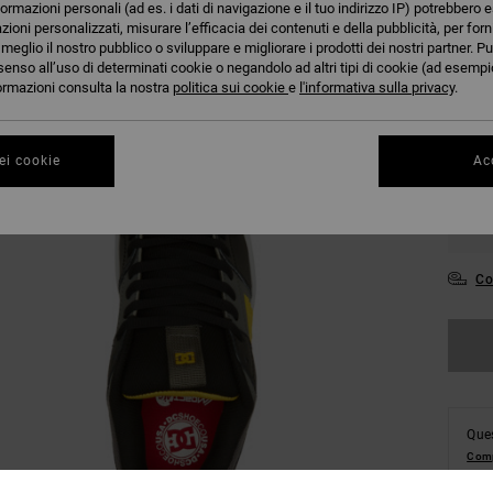
formazioni personali (ad es. i dati di navigazione e il tuo indirizzo IP) potrebbero e
azioni personalizzati, misurare l’efficacia dei contenuti e della pubblicità, per for
eglio il nostro pubblico o sviluppare e migliorare i prodotti dei nostri partner. Pu
36
senso all’uso di determinati cookie o negandolo ad altri tipi di cookie (ad esempio
nformazioni consulta la nostra
politica sui cookie
e
l'informativa sulla privacy
.
39
ei cookie
Acc
43
47
Co
Ques
Comp