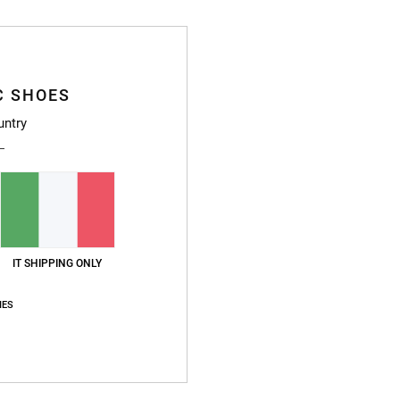
C SHOES
Dett
untry
Scarp
Style
Caratt
IT SHIPPING ONLY
C
morb
IES
L
C
sost
F