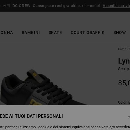
🤟🏻
DC CREW
Consegna e resi gratuiti per i membri
Accedi/ iscrivit
DONNA
BAMBINI
SKATE
COURT GRAFFIK
SNOW
Home
Lyn
Scarp
85,
Colori
EDE AI TUOI DATI PERSONALI
C
tri partner, utilizziamo i cookie o dei sistemi equivalenti per salvare e/o acceder