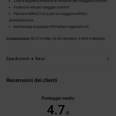
Collo e linguetta imbottiti in schiuma per maggiore comfort
Fodera in rete per maggior comfort
Plantare IMPACT-ALG per un maggiore effetto
ammortizzante
Battistrada incassato Pill Pattern registrato DC
Composizione
50.51% Pelle, 39.8% Sintetico, 9.69% Poliestere
Spedizioni e Resi
Recensioni dei clienti
Punteggio medio
4.7
/5