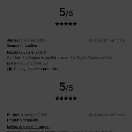
5
/5
James
27. maggio 2026
Acquisto verificato
Sempre fantastico
Mostra originale - English
Comfort
: 5
Rapporto qualità-prezzo
: 5
Taglia
: Taglia perfetta
/5
/5
Materiale
: 5
Colore
: 5
/5
/5
Consiglio questo prodotto
5
/5
Patrice
18. maggio 2026
Acquisto verificato
Prodotto di qualità
Mostra originale - Français