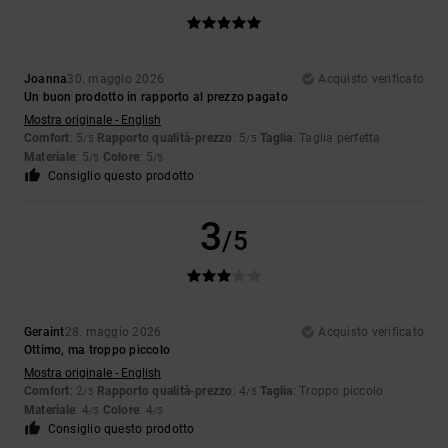
Joanna
30. maggio 2026
Acquisto verificato
Un buon prodotto in rapporto al prezzo pagato
Mostra originale - English
Comfort
: 5
Rapporto qualità-prezzo
: 5
Taglia
: Taglia perfetta
/5
/5
Materiale
: 5
Colore
: 5
/5
/5
Consiglio questo prodotto
3
/5
Geraint
28. maggio 2026
Acquisto verificato
Ottimo, ma troppo piccolo
Mostra originale - English
Comfort
: 2
Rapporto qualità-prezzo
: 4
Taglia
: Troppo piccolo
/5
/5
Materiale
: 4
Colore
: 4
/5
/5
Consiglio questo prodotto