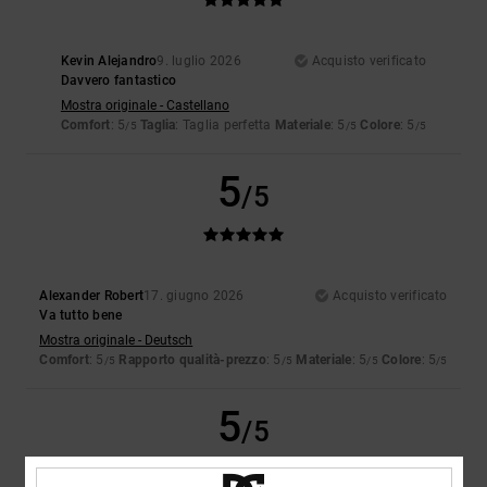
Kevin Alejandro
9. luglio 2026
Acquisto verificato
Davvero fantastico
Mostra originale - Castellano
Comfort
: 5
Taglia
: Taglia perfetta
Materiale
: 5
Colore
: 5
/5
/5
/5
5
/5
Alexander Robert
17. giugno 2026
Acquisto verificato
Va tutto bene
Mostra originale - Deutsch
Comfort
: 5
Rapporto qualità-prezzo
: 5
Materiale
: 5
Colore
: 5
/5
/5
/5
/5
5
/5