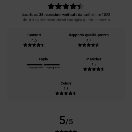
basato su
36 recensioni verificate
dal settembre 2025
Il 81% dei nostri clienti consiglia questo prodotto
Comfort
Rapporto qualità-prezzo
4.6
4.7
Taglia
Materiale
4.7
Troppo piccolo
Troppo grande
Colore
4.8
5
/5