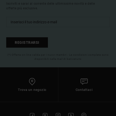
Iscriviti e sarai al corrente delle ultimissime novità e delle
offerte più esclusive.
REGISTRARSI
(*) Offerta on-line valida per i nuovi membri - Le condizioni complete sono
disponibili nella mail di benvenuto
Trova un negozio
Contattaci