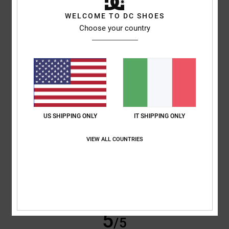
WELCOME TO DC SHOES
Gina
8. giugno 2026
Acquisto verificato
Choose your country
Tutto a posto
Mostra originale - Français
Comfort
: 5
Rapporto qualità-prezzo
: 5
Materiale
: 5
Colore
: 5
/5
/5
/5
/5
Consiglio questo prodotto
5
/5
US SHIPPING ONLY
IT SHIPPING ONLY
VIEW ALL COUNTRIES
Tarsicio Manuel
1. giugno 2026
Acquisto verificato
È soprattutto comodo e ha finiture di ottima qualità
Mostra originale - Castellano
Comfort
: 5
Rapporto qualità-prezzo
: 5
Taglia
: Troppo grande
/5
/5
Materiale
: 5
Colore
: 5
/5
/5
Consiglio questo prodotto
5
/5