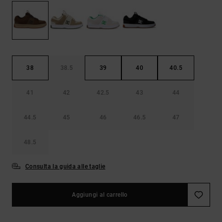
Borse e
risposte
zaini
alle
domande
più
Cinture e
frequenti e
portamonete
accedi al
nostro
38
38.5
39
40
40.5
modulo di
contatto.
41
42
42.5
43
44
Consulta
le FAQ
44.5
45
46
46.5
47
48.5
Consulta la guida alle taglie
Aggiungi al carrello