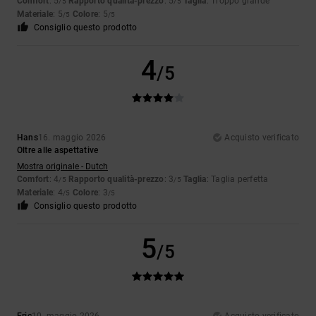
Comfort
: 5
Rapporto qualità-prezzo
: 5
Taglia
: Troppo grande
/5
/5
Materiale
: 5
Colore
: 5
/5
/5
Consiglio questo prodotto
4
/5
Hans
16. maggio 2026
Acquisto verificato
Oltre alle aspettative
Mostra originale - Dutch
Comfort
: 4
Rapporto qualità-prezzo
: 3
Taglia
: Taglia perfetta
/5
/5
Materiale
: 4
Colore
: 3
/5
/5
Consiglio questo prodotto
5
/5