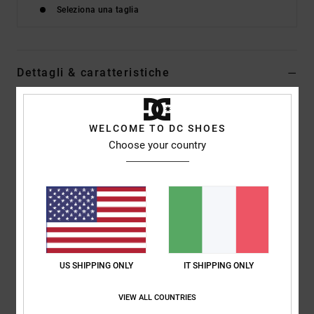
Seleziona una taglia
Dettagli & caratteristiche
Scarpe alte di pelle Bianco Donna
Style
ADJS100164
Codice colore
ws4
WELCOME TO DC SHOES
Choose your country
Caratteristiche
Tessuto:
tomaia in pelle, nabuk, camoscio o rete
Suola:
suola in gomma aderente resistente all'abrasione
Linguetta:
collo e linguetta imbottiti in schiuma per
maggiore comodità
Linguetta:
sistema di centratura della linguetta
US SHIPPING ONLY
IT SHIPPING ONLY
Fodera:
fodera in rete per maggiore comodità
Fodera interna in EVA
VIEW ALL COUNTRIES
Marcatura:
battistrada registrato Pill Pattern di DC