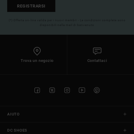
REGISTRARSI
(*) Offerta on-line valida per i nuovi membri - Le condizioni complete sono
disponibili nella mail di benvenuto
Trova un negozio
Contattaci
AIUTO
DC SHOES