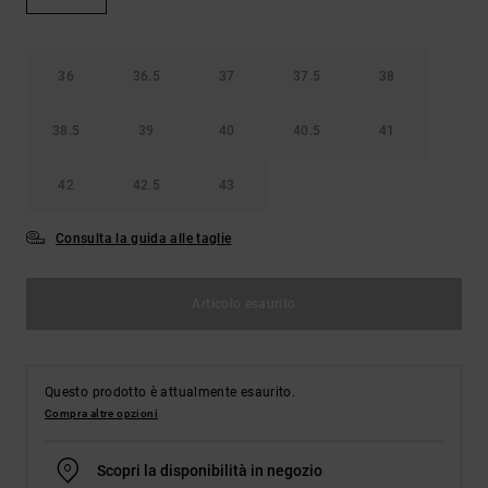
Borse e
risposte
zaini
alle
domande
più
36
36.5
37
37.5
38
Cinture e
frequenti e
portamonete
accedi al
38.5
39
40
40.5
41
nostro
modulo di
contatto.
42
42.5
43
Consulta
le FAQ
Consulta la guida alle taglie
Articolo esaurito
Questo prodotto è attualmente esaurito.
Compra altre opzioni
Scopri la disponibilità in negozio