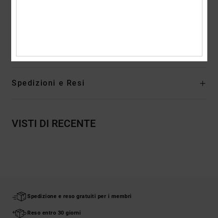
Altre caratteristiche: Logo quarto saldato ad alta frequenza
Composizione
Tomaia: Pelle (vacca) / Fodera: Tessuto/Suola:
Gomma
Spedizioni e Resi
VISTI DI RECENTE
Spedizione e reso gratuiti per i membri
Reso entro 30 giorni