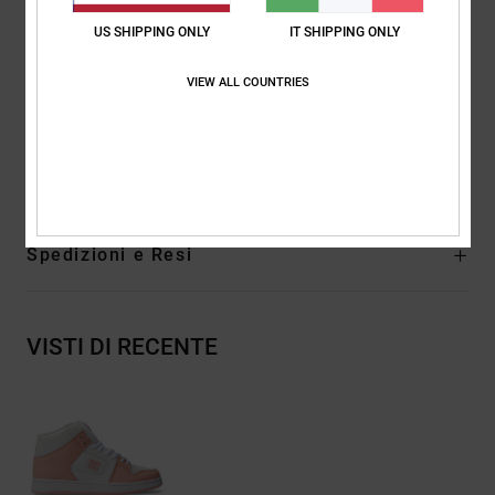
Fodera:
fodera in rete per maggiore comodità
US SHIPPING ONLY
IT SHIPPING ONLY
Fodera interna in EVA
Marcatura:
battistrada registrato Pill Pattern di DC
VIEW ALL COUNTRIES
Altre caratteristiche: Logo quarto saldato ad alta frequenza
Composizione
Tomaia: Pelle (vacca) / Fodera: Tessuto/Suola:
Gomma
Spedizioni e Resi
VISTI DI RECENTE