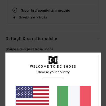
Scopri la disponibilità in negozio
Seleziona una taglia
Dettagli & caratteristiche
Scarpe alte di pelle Rosa Donna
Style
ADJS100164
Codice colore
phs
WELCOME TO DC SHOES
Caratteristiche
Choose your country
Tessuto:
tomaia in pelle, nabuk, camoscio o rete
Suola:
suola in gomma aderente resistente all'abrasione
Linguetta:
collo e linguetta imbottiti in schiuma per
maggiore comodità
Linguetta:
sistema di centratura della linguetta