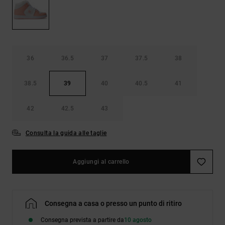
Borse e
risposte
zaini
alle
domande
più
Cinture e
frequenti e
portamonete
accedi al
36
36.5
37
37.5
38
nostro
modulo di
contatto.
38.5
39
40
40.5
41
Consulta
le FAQ
42
42.5
43
Consulta la guida alle taglie
Aggiungi al carrello
Consegna a casa o presso un punto di ritiro
Consegna prevista a partire da
10 agosto