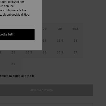
ssere utilizzati per:
nire annunci
oi configurare la tua
, alcuni cookie di tipo
5
28
28.5
29
30
30.5
etta tutti
32
32.5
33
33.5
34
5
35
35.5
36
36.5
37
39
nsulta la guida alle taglie
Articolo esaurito