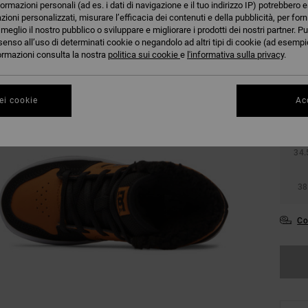
formazioni personali (ad es. i dati di navigazione e il tuo indirizzo IP) potrebbero e
azioni personalizzati, misurare l’efficacia dei contenuti e della pubblicità, per for
eglio il nostro pubblico o sviluppare e migliorare i prodotti dei nostri partner. Pu
senso all’uso di determinati cookie o negandolo ad altri tipi di cookie (ad esempio
nformazioni consulta la nostra
politica sui cookie
e
l'informativa sulla privacy
.
27.
ei cookie
Acc
31
34.
38
Co