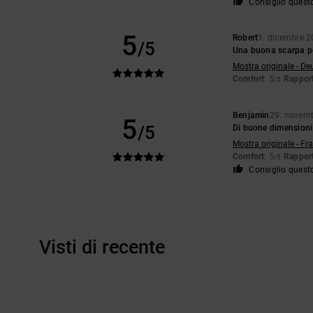
Consiglio quest
5
Robert
1. dicembre 
/5
Una buona scarpa p
Mostra originale - De
Comfort
: 5
Rapport
/5
Benjamin
29. novem
5
/5
Di buone dimensioni.
Mostra originale - Fr
Comfort
: 5
Rapport
/5
Consiglio quest
Visti di recente