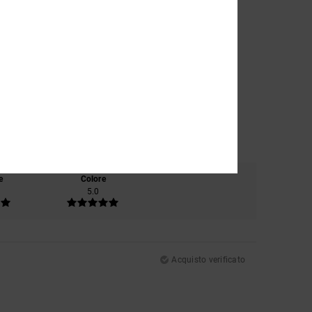
e
Colore
5.0
Acquisto verificato