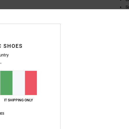
S
B
Compo
C SHOES
Sped
untry
IT SHIPPING ONLY
IES