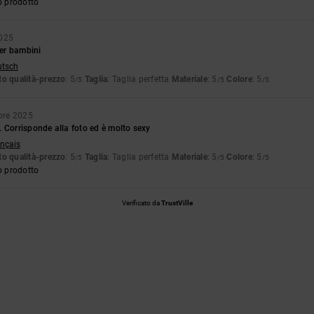
o prodotto
2025
er bambini
utsch
o qualità-prezzo
: 5
Taglia
: Taglia perfetta
Materiale
: 5
Colore
: 5
/5
/5
/5
bre 2025
 Corrisponde alla foto ed è molto sexy
ançais
o qualità-prezzo
: 5
Taglia
: Taglia perfetta
Materiale
: 5
Colore
: 5
/5
/5
/5
o prodotto
Verificato da
TrustVille