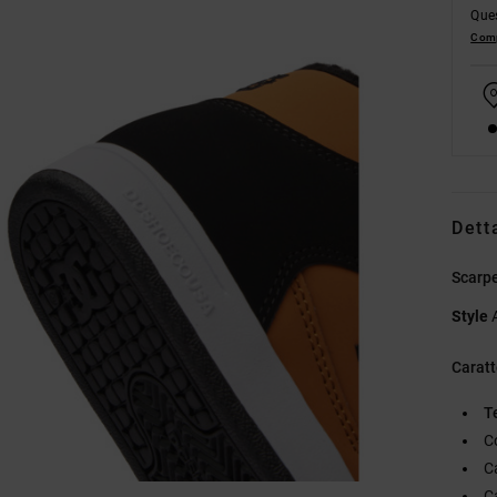
Ques
Comp
Dett
Scarp
Style
Caratt
T
C
C
C