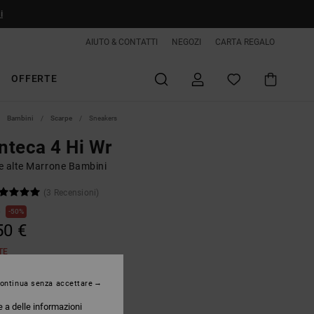
i
AIUTO & CONTATTI
NEGOZI
CARTA REGALO
OFFERTE
Bambini
Scarpe
Sneakers
teca 4 Hi Wr
e alte Marrone Bambini
(3 Recensioni)
€
50%
50 €
TE
ontinua senza accettare
Wheat/black
e a delle informazioni