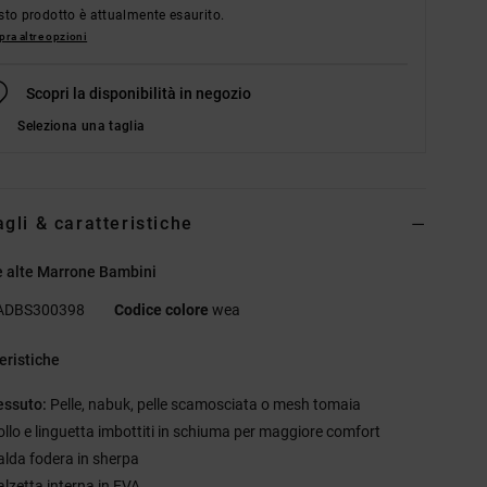
to prodotto è attualmente esaurito.
ra altre opzioni
Scopri la disponibilità in negozio
Seleziona una taglia
agli & caratteristiche
e alte Marrone Bambini
ADBS300398
Codice colore
wea
eristiche
essuto:
Pelle, nabuk, pelle scamosciata o mesh tomaia
ollo e linguetta imbottiti in schiuma per maggiore comfort
alda fodera in sherpa
alzetta interna in EVA