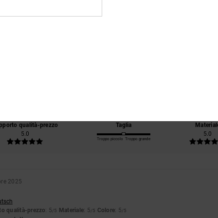
Punteggio medio
5.0
/5
basato su
3 recensioni verificate
dal novembre 2025
Il 67% dei nostri clienti consiglia questo prodotto
pporto qualità-prezzo
Taglia
Material
5.0
5.0
Troppo piccolo
Troppo grande
bre 2025
utsch
o qualità-prezzo
: 5
Materiale
: 5
Colore
: 5
/5
/5
/5