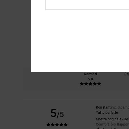
Comfort
Ra
5.0
Konstantin
2. dicem
5
/5
Tutto perfetto
Mostra originale - De
Comfort
: 5
Rapport
/5