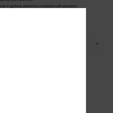
uola in gomma aderente e resistente alle abrasioni
attistrada con motivo a pillole di DC
sizione
51.1% Pelle, 48.9% Sintetico
izioni e Resi