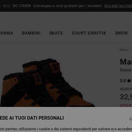
🤟🏻
DC CREW
Consegna e resi gratuiti per i membri
Accedi/ iscrivit
DONNA
BAMBINI
SKATE
COURT GRAFFIK
SNOW
Home
Man
Scarp
5.0
65,00 
32,
OFFER
EDE AI TUOI DATI PERSONALI
C
Colori
tri partner, utilizziamo i cookie o dei sistemi equivalenti per salvare e/o acceder