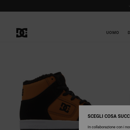
Salta
alle
informazioni
sul
prodotto
UOMO
SCEGLI COSA SUCC
In collaborazione con i nos