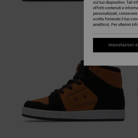
sul tuo dispositivo. Tali in
offrirti contenuti e inform
personalizzati, conoscere m
scelta fornendo il tuo con
analitico). Per ulteriori i
Impostazioni d