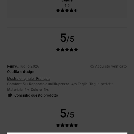
Colore
4.9
5
/5
Remy
6. luglio 2026
Acquisto verificato
Qualità e design
Mostra originale - Français
Comfort
: 5
Rapporto qualità-prezzo
: 4
Taglia
: Taglia perfetta
/5
/5
Materiale
: 5
Colore
: 5
/5
/5
Consiglio questo prodotto
5
/5