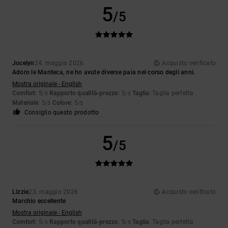
5
/5
Jocelyn
24. maggio 2026
Acquisto verificato
Adoro le Manteca, ne ho avute diverse paia nel corso degli anni.
Mostra originale - English
Comfort
: 5
Rapporto qualità-prezzo
: 5
Taglia
: Taglia perfetta
/5
/5
Materiale
: 5
Colore
: 5
/5
/5
Consiglio questo prodotto
5
/5
Lizzie
23. maggio 2026
Acquisto verificato
Marchio eccellente
Mostra originale - English
Comfort
: 5
Rapporto qualità-prezzo
: 5
Taglia
: Taglia perfetta
/5
/5