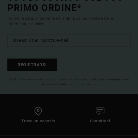
PRIMO ORDINE*
Iscriviti e sarai al corrente delle ultimissime novità e delle
offerte più esclusive.
REGISTRARSI
(*) Offerta on-line valida per i nuovi membri - Le condizioni complete sono
disponibili nella mail di benvenuto
Trova un negozio
Contattaci