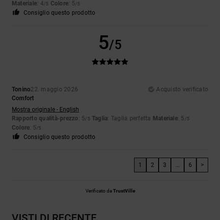
Materiale
: 4
Colore
: 5
/5
/5
Consiglio questo prodotto
5
/5
Tonino
22. maggio 2026
Acquisto verificato
Comfort
Mostra originale - English
Rapporto qualità-prezzo
: 5
Taglia
: Taglia perfetta
Materiale
: 5
/5
/5
Colore
: 5
/5
Consiglio questo prodotto
1
2
3
...
6
>
Verificato da
TrustVille
VISTI DI RECENTE