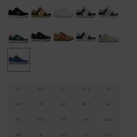
Borse e
risposte
zaini
alle
domande
più
Cinture e
frequenti e
portamonete
accedi al
nostro
modulo di
contatto.
Consulta
le FAQ
36
36.5
37
37.5
38
38.5
39
40
40.5
41
42
42.5
43
44
44.5
45
46
46.5
47
48.5