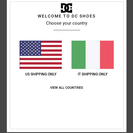
Marina
6. luglio 2026
Acquisto verificato
Comfort
: 5
Rapporto qualità-prezzo
: 5
Taglia
: Taglia perfetta
/5
/5
WELCOME TO DC SHOES
Materiale
: 5
Colore
: 5
/5
/5
Choose your country
5
/5
Almeida
4. luglio 2026
Acquisto verificato
Come il precedente
US SHIPPING ONLY
IT SHIPPING ONLY
Mostra originale - Português
Comfort
: 5
Rapporto qualità-prezzo
: 5
Taglia
: Troppo grande
/5
/5
VIEW ALL COUNTRIES
Materiale
: 5
Colore
: 5
/5
/5
5
/5