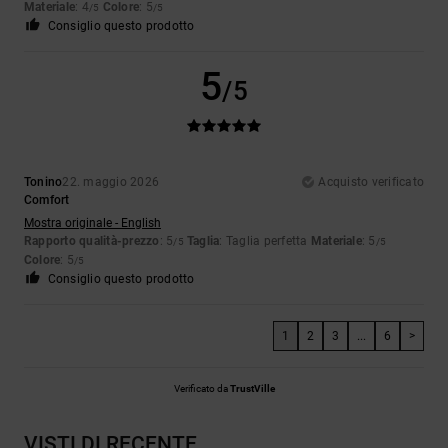
Materiale
: 4
Colore
: 5
/5
/5
Consiglio questo prodotto
5
/5
Tonino
22. maggio 2026
Acquisto verificato
Comfort
Mostra originale - English
Rapporto qualità-prezzo
: 5
Taglia
: Taglia perfetta
Materiale
: 5
/5
/5
Colore
: 5
/5
Consiglio questo prodotto
1
2
3
...
6
>
Verificato da
TrustVille
VISTI DI RECENTE