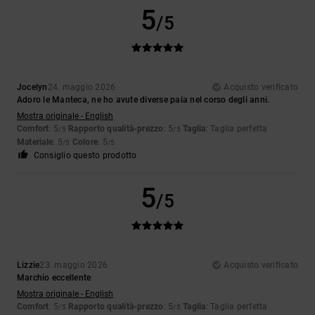
5
/5
Jocelyn
24. maggio 2026
Acquisto verificato
Adoro le Manteca, ne ho avute diverse paia nel corso degli anni.
Mostra originale - English
Comfort
: 5
Rapporto qualità-prezzo
: 5
Taglia
: Taglia perfetta
/5
/5
Materiale
: 5
Colore
: 5
/5
/5
Consiglio questo prodotto
5
/5
Lizzie
23. maggio 2026
Acquisto verificato
Marchio eccellente
Mostra originale - English
Comfort
: 5
Rapporto qualità-prezzo
: 5
Taglia
: Taglia perfetta
/5
/5