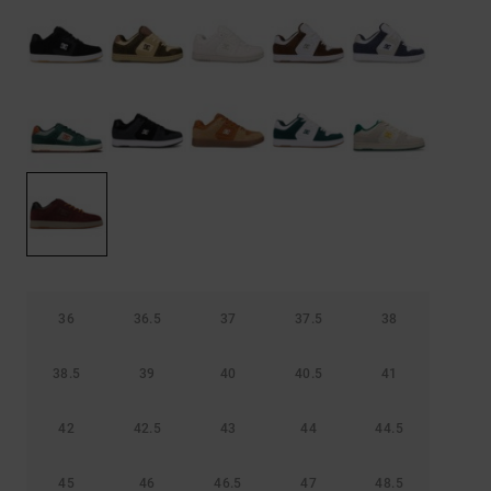
Borse e
risposte
zaini
alle
domande
più
Cinture e
frequenti e
portamonete
accedi al
nostro
modulo di
contatto.
Consulta
le FAQ
36
36.5
37
37.5
38
38.5
39
40
40.5
41
42
42.5
43
44
44.5
45
46
46.5
47
48.5