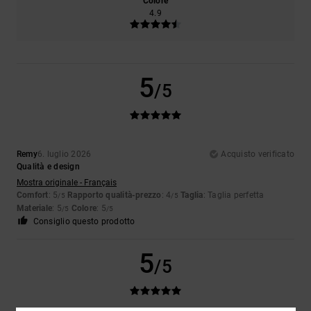
Colore
4.9
5
/5
Remy
6. luglio 2026
Acquisto verificato
Qualità e design
Mostra originale - Français
Comfort
: 5
Rapporto qualità-prezzo
: 4
Taglia
: Taglia perfetta
/5
/5
Materiale
: 5
Colore
: 5
/5
/5
Consiglio questo prodotto
5
/5