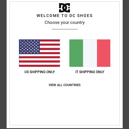
Marina
6. luglio 2026
Acquisto verificato
Comfort
: 5
Rapporto qualità-prezzo
: 5
Taglia
: Taglia perfetta
/5
/5
WELCOME TO DC SHOES
Materiale
: 5
Colore
: 5
/5
/5
Choose your country
5
/5
Almeida
4. luglio 2026
Acquisto verificato
Come il precedente
US SHIPPING ONLY
IT SHIPPING ONLY
Mostra originale - Português
Comfort
: 5
Rapporto qualità-prezzo
: 5
Taglia
: Troppo grande
/5
/5
VIEW ALL COUNTRIES
Materiale
: 5
Colore
: 5
/5
/5
5
/5