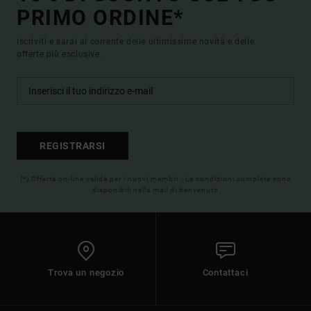
PRIMO ORDINE*
Iscriviti e sarai al corrente delle ultimissime novità e delle
offerte più esclusive.
REGISTRARSI
(*) Offerta on-line valida per i nuovi membri - Le condizioni complete sono
disponibili nella mail di benvenuto
Trova un negozio
Contattaci