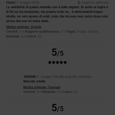
Claire
27. maggio 2026
Acquisto verificato
La vestibilità di questo modello non è delle migliori. Di solito la taglia 5
di DC mi sta benissimo, ma questa volta no... è decisamente troppo
stretta: un vero spreco di soldi, visto che mi sono reso conto dopo solo
un’ora che non mi stava bene.
Mostra originale - English
Comfort
: 1
Rapporto qualità-prezzo
: 1
Taglia
: Troppo piccolo
/5
/5
Materiale
: 2
Colore
: 3
/5
/5
5
/5
JEROME
21. maggio 2026
Acquisto verificato
Robusta e bella
Mostra originale - Français
Comfort
: 5
Materiale
: 5
Colore
: 5
/5
/5
/5
5
/5