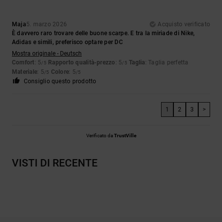
Maja
5. marzo 2026
Acquisto verificato
È davvero raro trovare delle buone scarpe. E tra la miriade di Nike,
Adidas e simili, preferisco optare per DC
Mostra originale - Deutsch
Comfort
: 5
Rapporto qualità-prezzo
: 5
Taglia
: Taglia perfetta
/5
/5
Materiale
: 5
Colore
: 5
/5
/5
Consiglio questo prodotto
1
2
3
>
Verificato da
TrustVille
VISTI DI RECENTE