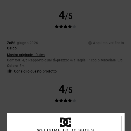
4
/5
Zoë
6. giugno 2026
Acquisto verificato
Caldo
Mostra originale - Dutch
Comfort
: 4
Rapporto qualità-prezzo
: 4
Taglia
: Piccolo
Materiale
: 3
/5
/5
/5
Colore
: 5
/5
Consiglio questo prodotto
4
/5
Molly
1. giugno 2026
Acquisto verificato
Suola sottile; per il resto, una scarpa davvero bella e comoda
Mostra originale - Dutch
WELCOME TO DC SHOES