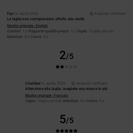
Fay
16. aprile 2026
Acquisto verificato
Le taglie non corrispondono affatto alla realtà
Mostra originale - English
Comfort
: 1
Rapporto qualità-prezzo
: 1
Taglia
: Troppo piccolo
/5
/5
Materiale
: 3
Colore
: 5
/5
/5
2
/5
Charlène
16. aprile 2026
Acquisto verificato
Attenzione alla taglia: scegliete una misura in più
Mostra originale - Français
Taglia
: Troppo piccolo
Materiale
: 4
Colore
: 3
/5
/5
5
/5