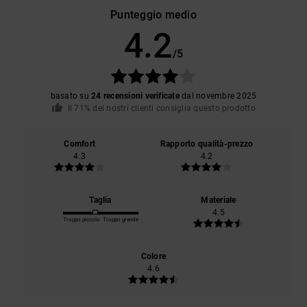
Punteggio medio
4.2
/5
basato su
24 recensioni verificate
dal novembre 2025
Il 71% dei nostri clienti consiglia questo prodotto
Comfort
Rapporto qualità-prezzo
4.3
4.2
Taglia
Materiale
4.5
Troppo piccolo
Troppo grande
Colore
4.6