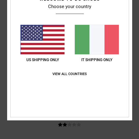
Comfort
: 5
Rapporto qualità-prezzo
: 4
Taglia
: Taglia perfetta
/5
/5
Choose your country
Materiale
: 5
Colore
: 5
/5
/5
Consiglio questo prodotto
2
/5
US SHIPPING ONLY
IT SHIPPING ONLY
Sam
28. maggio 2026
Acquisto verificato
Le taglie non corrispondono affatto. Bisogna scegliere una taglia in
VIEW ALL COUNTRIES
più.
Mostra originale - English
Comfort
: 1
Rapporto qualità-prezzo
: 1
Taglia
: Troppo piccolo
/5
/5
Materiale
: 3
Colore
: 3
/5
/5
2
/5