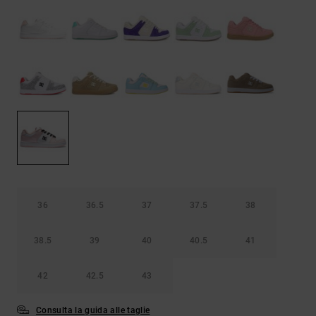
Borse e
risposte
zaini
alle
domande
più
Cinture e
frequenti e
portamonete
accedi al
nostro
modulo di
contatto.
Consulta
le FAQ
36
36.5
37
37.5
38
38.5
39
40
40.5
41
42
42.5
43
Consulta la guida alle taglie