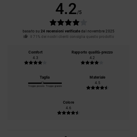
4.2
/5
basato su
24 recensioni verificate
dal novembre 2025
Il 71% dei nostri clienti consiglia questo prodotto
Comfort
Rapporto qualità-prezzo
4.3
4.2
Taglia
Materiale
4.5
Troppo piccolo
Troppo grande
Colore
4.6