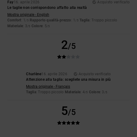
Fay
16. aprile 2026
Acquisto verificato
Le taglie non corrispondono affatto alla realtà
Mostra originale - English
Comfort
: 1
Rapporto qualità-prezzo
: 1
Taglia
: Troppo piccolo
/5
/5
Materiale
: 3
Colore
: 5
/5
/5
2
/5
Charlène
16. aprile 2026
Acquisto verificato
Attenzione alla taglia: scegliete una misura in più
Mostra originale - Français
Taglia
: Troppo piccolo
Materiale
: 4
Colore
: 3
/5
/5
5
/5