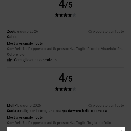
4
/5
Zoë
6. giugno 2026
Acquisto verificato
Caldo
Mostra originale - Dutch
Comfort
: 4
Rapporto qualità-prezzo
: 4
Taglia
: Piccolo
Materiale
: 3
/5
/5
/5
Colore
: 5
/5
Consiglio questo prodotto
4
/5
Molly
1. giugno 2026
Acquisto verificato
Suola sottile; per il resto, una scarpa davvero bella e comoda
Mostra originale - Dutch
Comfort
: 5
Rapporto qualità-prezzo
: 4
Taglia
: Taglia perfetta
/5
/5
Materiale
: 5
Colore
: 5
/5
/5