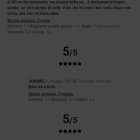
di DC mi sta benissimo, ma questa volta no... è decisamente troppo
stretta: un vero spreco di soldi, visto che mi sono reso conto dopo solo
un’ora che non mi stava bene.
Mostra originale - English
Comfort
: 1
Rapporto qualità-prezzo
: 1
Taglia
: Troppo piccolo
/5
/5
Materiale
: 2
Colore
: 3
/5
/5
5
/5
JEROME
21. maggio 2026
Acquisto verificato
Robusta e bella
Mostra originale - Français
Comfort
: 5
Materiale
: 5
Colore
: 5
/5
/5
/5
5
/5