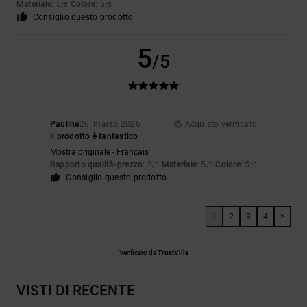
Materiale
: 5
Colore
: 5
/5
/5
Consiglio questo prodotto
5
/5
Pauline
26. marzo 2026
Acquisto verificato
Il prodotto è fantastico
Mostra originale - Français
Rapporto qualità-prezzo
: 5
Materiale
: 5
Colore
: 5
/5
/5
/5
Consiglio questo prodotto
1
2
3
4
>
Verificato da
TrustVille
VISTI DI RECENTE