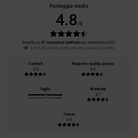
Punteggio medio
4.8
/5
basato su
37 recensioni verificate
dal settembre 2025
Il 86% dei nostri clienti consiglia questo prodotto
Comfort
Rapporto qualità-prezzo
4.8
4.9
Taglia
Materiale
4.7
Troppo piccolo
Troppo grande
Colore
4.9