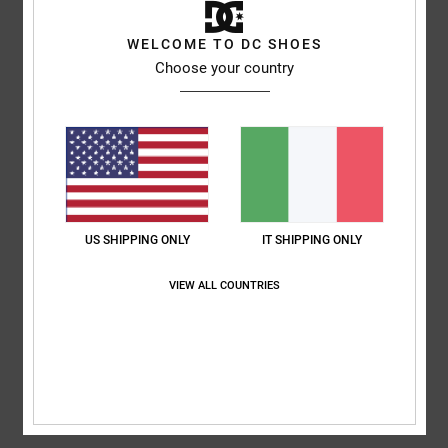
Mostra originale - Deutsch
Comfort
: 5
Rapporto qualità-prezzo
: 5
Taglia
: Grande
Materiale
: 1
/5
/5
/5
WELCOME TO DC SHOES
Colore
: 5
/5
Choose your country
5
/5
Sabrina
25. giugno 2026
Acquisto verificato
Perché sono soddisfatti.
US SHIPPING ONLY
IT SHIPPING ONLY
Mostra originale - Deutsch
Comfort
: 4
Rapporto qualità-prezzo
: 5
Taglia
: Taglia perfetta
/5
/5
Materiale
: 4
Colore
: 5
/5
/5
VIEW ALL COUNTRIES
Consiglio questo prodotto
5
/5