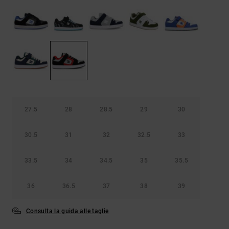
Borse e
risposte
zaini
alle
domande
più
Cinture e
frequenti e
portamonete
accedi al
nostro
modulo di
contatto.
Consulta
le FAQ
27.5
28
28.5
29
30
30.5
31
32
32.5
33
33.5
34
34.5
35
35.5
36
36.5
37
38
39
Consulta la guida alle taglie