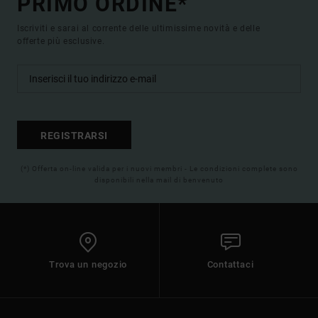
PRIMO ORDINE*
Iscriviti e sarai al corrente delle ultimissime novità e delle
offerte più esclusive.
REGISTRARSI
(*) Offerta on-line valida per i nuovi membri - Le condizioni complete sono
disponibili nella mail di benvenuto
Trova un negozio
Contattaci