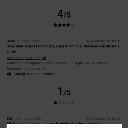
4
/5
Jane
10. luglio 2026
Acquisto verificato
Sono delle scarpe fantastiche, a parte la fibbia, che temo non durerà a
lungo
Mostra originale - English
Comfort
: 5
Rapporto qualità-prezzo
: 5
Taglia
: Taglia perfetta
/5
/5
Materiale
: 4
Colore
: 5
/5
/5
Consiglio questo prodotto
1
/5
Kathrin
3. luglio 2026
Acquisto verificato
Difettoso già al primo utilizzo, linguetta di chiusura strappata