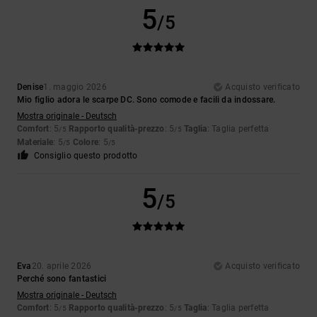
5
/5
Denise
1. maggio 2026
Acquisto verificato
Mio figlio adora le scarpe DC. Sono comode e facili da indossare.
Mostra originale - Deutsch
Comfort
: 5
Rapporto qualità-prezzo
: 5
Taglia
: Taglia perfetta
/5
/5
Materiale
: 5
Colore
: 5
/5
/5
Consiglio questo prodotto
5
/5
Eva
20. aprile 2026
Acquisto verificato
Perché sono fantastici
Mostra originale - Deutsch
Comfort
: 5
Rapporto qualità-prezzo
: 5
Taglia
: Taglia perfetta
/5
/5