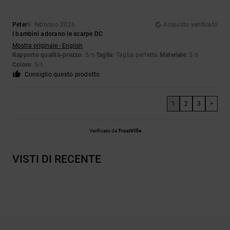
Peter
9. febbraio 2026
Acquisto verificato
I bambini adorano le scarpe DC
Mostra originale - English
Rapporto qualità-prezzo
: 5
Taglia
: Taglia perfetta
Materiale
: 5
/5
/5
Colore
: 5
/5
Consiglio questo prodotto
1
2
3
>
Verificato da
TrustVille
VISTI DI RECENTE