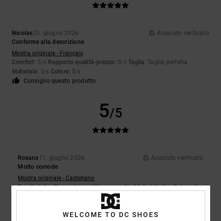
Nicolas
25. giugno 2026
Acquisto verificato
Conforme alla descrizione
Mostra originale - Français
Comfort
: 5
Rapporto qualità-prezzo
: 5
Taglia
: Taglia perfetta
/5
/5
Materiale
: 5
Colore
: 5
/5
/5
Consiglio questo prodotto
5
/5
Rosana
11. giugno 2026
Acquisto verificato
Molto comode
Mostra originale - Castellano
Comfort
: 5
Rapporto qualità-prezzo
: 5
Materiale
: 5
Colore
: 5
/5
/5
/5
/5
5
WELCOME TO DC SHOES
/5