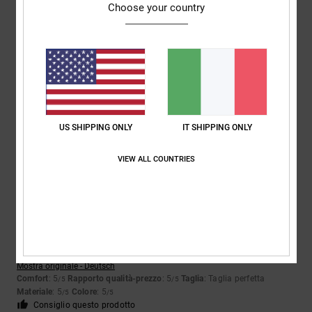
Choose your country
Luigi
31. maggio 2026
Acquisto verificato
Poiché le scarpe sono nuove
Mostra originale - Deutsch
Comfort
: 5
Rapporto qualità-prezzo
: 5
Taglia
: Taglia perfetta
/5
/5
Materiale
: 5
Colore
: 5
/5
/5
US SHIPPING ONLY
IT SHIPPING ONLY
Consiglio questo prodotto
VIEW ALL COUNTRIES
5
/5
Mandy
27. maggio 2026
Acquisto verificato
La scarpa è esattamente come nelle foto. È comoda da indossare
Mostra originale - Deutsch
Comfort
: 5
Rapporto qualità-prezzo
: 5
Taglia
: Taglia perfetta
/5
/5
Materiale
: 5
Colore
: 5
/5
/5
Consiglio questo prodotto