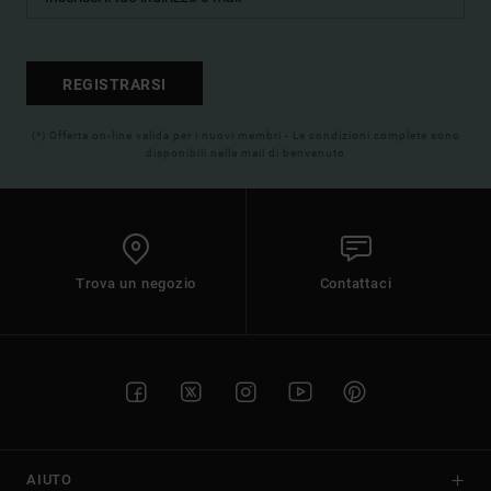
REGISTRARSI
(*) Offerta on-line valida per i nuovi membri - Le condizioni complete sono
disponibili nella mail di benvenuto
Trova un negozio
Contattaci
AIUTO