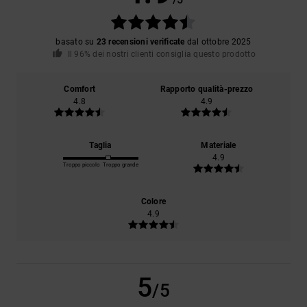
basato su
23 recensioni verificate
dal ottobre 2025
Il 96% dei nostri clienti consiglia questo prodotto
Comfort
Rapporto qualità-prezzo
4.8
4.9
Taglia
Materiale
4.9
Troppo piccolo
Troppo grande
Colore
4.9
5
/5