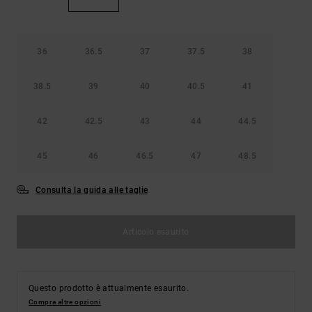
36
36.5
37
37.5
38
38.5
39
40
40.5
41
42
42.5
43
44
44.5
45
46
46.5
47
48.5
Consulta la guida alle taglie
Articolo esaurito
Questo prodotto è attualmente esaurito.
Compra altre opzioni