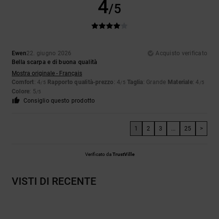
4
/5
Ewen
22. giugno 2026
Acquisto verificato
Bella scarpa e di buona qualità
Mostra originale - Français
Comfort
: 4
Rapporto qualità-prezzo
: 4
Taglia
: Grande
Materiale
: 4
/5
/5
/5
Colore
: 5
/5
Consiglio questo prodotto
1
2
3
...
25
>
Verificato da
TrustVille
VISTI DI RECENTE