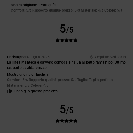
Mostra originale - Português
Comfort
: 5
Rapporto qualità-prezzo
: 5
Materiale
: 4
Colore
: 5
/5
/5
/5
/5
5
/5
Christopher
4. luglio 2026
Acquisto verificato
La linea Manteca è davvero comoda e ha un aspetto fantastico. Ottimo
rapporto qualità-prezzo
Mostra originale - English
Comfort
: 5
Rapporto qualità-prezzo
: 5
Taglia
: Taglia perfetta
/5
/5
Materiale
: 5
Colore
: 4
/5
/5
Consiglio questo prodotto
5
/5