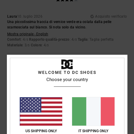
Laura
10. luglio 2026
Acquisto verificato
Una piccolissima traccia di vernice verde era colata dalla pelle
scamosciata sul bianco. Si nota solo da vicino.
Mostra originale - English
Comfort
: 4
Rapporto qualità-prezzo
: 4
Taglia
: Taglia perfetta
/5
/5
Materiale
: 3
Colore
: 4
/5
/5
5
/5
WELCOME TO DC SHOES
Choose your country
Iwan
9. luglio 2026
Acquisto verificato
Belle scarpe
Mostra originale - Dutch
Comfort
: 4
Rapporto qualità-prezzo
: 5
Taglia
: Taglia perfetta
/5
/5
Materiale
: 5
Colore
: 5
/5
/5
Consiglio questo prodotto
US SHIPPING ONLY
IT SHIPPING ONLY