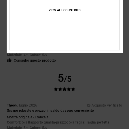
5
/5
VIEW ALL COUNTRIES
Encarnacion
6. luglio 2026
Acquisto verificato
Design davvero bello
Mostra originale - Français
Comfort
: 4
Rapporto qualità-prezzo
: 5
Taglia
: Taglia perfetta
/5
/5
Materiale
: 4
Colore
: 5
/5
/5
Consiglio questo prodotto
5
/5
Theo
6. luglio 2026
Acquisto verificato
Scarpe robuste e prezzo in saldo davvero conveniente
Mostra originale - Français
Comfort
: 5
Rapporto qualità-prezzo
: 5
Taglia
: Taglia perfetta
/5
/5
Materiale
: 5
Colore
: 5
/5
/5