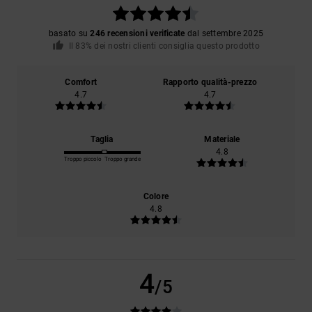
basato su
246 recensioni verificate
dal settembre 2025
Il 83% dei nostri clienti consiglia questo prodotto
Comfort
Rapporto qualità-prezzo
4.7
4.7
Taglia
Materiale
4.8
Troppo piccolo
Troppo grande
Colore
4.8
4
/5