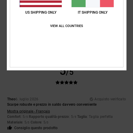
US SHIPPING ONLY
IT SHIPPING ONLY
Encarnacion
6. luglio 2026
Acquisto verificato
VIEW ALL COUNTRIES
Design davvero bello
Mostra originale - Français
Comfort
: 4
Rapporto qualità-prezzo
: 5
Taglia
: Taglia perfetta
/5
/5
Materiale
: 4
Colore
: 5
/5
/5
Consiglio questo prodotto
5
/5
Theo
6. luglio 2026
Acquisto verificato
Scarpe robuste e prezzo in saldo davvero conveniente
Mostra originale - Français
Comfort
: 5
Rapporto qualità-prezzo
: 5
Taglia
: Taglia perfetta
/5
/5
Materiale
: 5
Colore
: 5
/5
/5
Consiglio questo prodotto