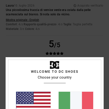
Laura
10. luglio 2026
Acquisto verificato
Una piccolissima traccia di vernice verde era colata dalla pelle
scamosciata sul bianco. Si nota solo da vicino.
Mostra originale - English
Comfort
: 4
Rapporto qualità-prezzo
: 4
Taglia
: Taglia perfetta
/5
/5
Materiale
: 3
Colore
: 4
/5
/5
5
/5
Iwan
9. luglio 2026
Acquisto verificato
WELCOME TO DC SHOES
Belle scarpe
Choose your country
Mostra originale - Dutch
Comfort
: 4
Rapporto qualità-prezzo
: 5
Taglia
: Taglia perfetta
/5
/5
Materiale
: 5
Colore
: 5
/5
/5
Consiglio questo prodotto
5
/5