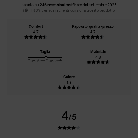
basato su
246 recensioni verificate
dal settembre 2025
Il 83% dei nostri clienti consiglia questo prodotto
Comfort
Rapporto qualità-prezzo
4.7
4.7
Taglia
Materiale
4.8
Troppo piccolo
Troppo grande
Colore
4.8
4
/5