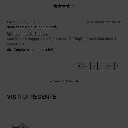
Ewen
22. giugno 2026
Acquisto verificato
Bella scarpa e di buona qualità
Mostra originale - Français
Comfort
: 4
Rapporto qualità-prezzo
: 4
Taglia
: Grande
Materiale
: 4
/5
/5
/5
Colore
: 5
/5
Consiglio questo prodotto
1
2
3
...
25
>
Verificato da
TrustVille
VISTI DI RECENTE