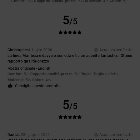
Comfort
: 5
Rapporto qualità-prezzo
: 5
Materiale
: 4
Colore
: 5
/5
/5
/5
/5
5
/5
Christopher
4. luglio 2026
Acquisto verificato
La linea Manteca è davvero comoda e ha un aspetto fantastico. Ottimo
rapporto qualità-prezzo
Mostra originale - English
Comfort
: 5
Rapporto qualità-prezzo
: 5
Taglia
: Taglia perfetta
/5
/5
Materiale
: 5
Colore
: 4
/5
/5
Consiglio questo prodotto
5
/5
Daniela
28. giugno 2026
Acquisto verificato