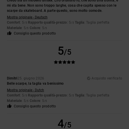
Credo sia un modello unisex. L'ho ordinato io, che sono una donna, e
mi sta bene. Non sono troppo larghe, cosa che capita spesso con le
scarpe da skateboard. A parte questo, sono molto comode.
Mostra originale - Deutsch
Comfort
: 5
Rapporto qualità-prezzo
: 5
Taglia
: Taglia perfetta
/5
/5
Materiale
: 5
Colore
: 5
/5
/5
Consiglio questo prodotto
5
/5
Dimitri
25. giugno 2026
Acquisto verificato
Belle scarpe, la taglia va benissimo
Mostra originale - Dutch
Comfort
: 5
Rapporto qualità-prezzo
: 5
Taglia
: Taglia perfetta
/5
/5
Materiale
: 5
Colore
: 5
/5
/5
Consiglio questo prodotto
4
/5