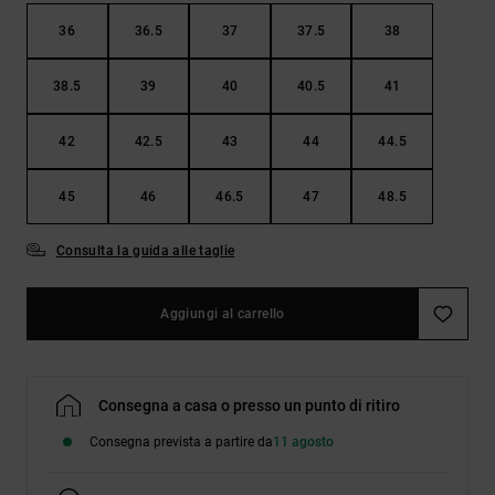
36
36.5
37
37.5
38
38.5
39
40
40.5
41
42
42.5
43
44
44.5
45
46
46.5
47
48.5
Consulta la guida alle taglie
Aggiungi al carrello
Consegna a casa o presso un punto di ritiro
Consegna prevista a partire da
11 agosto