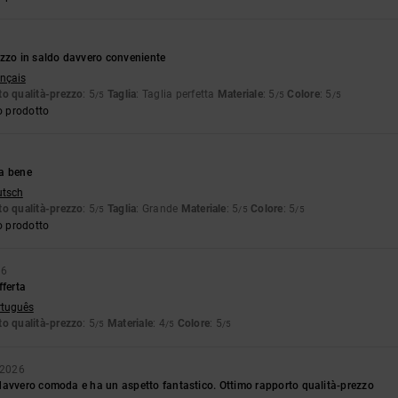
ezzo in saldo davvero conveniente
ançais
o qualità-prezzo
: 5
Taglia
: Taglia perfetta
Materiale
: 5
Colore
: 5
/5
/5
/5
o prodotto
a bene
utsch
o qualità-prezzo
: 5
Taglia
: Grande
Materiale
: 5
Colore
: 5
/5
/5
/5
o prodotto
26
fferta
rtuguês
o qualità-prezzo
: 5
Materiale
: 4
Colore
: 5
/5
/5
/5
o 2026
davvero comoda e ha un aspetto fantastico. Ottimo rapporto qualità-prezzo