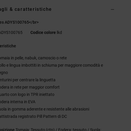
agli & caratteristiche
es ADYS100765</br>
ADYS100765
Codice colore
lkd
eristiche
omaia in pelle, nabuk, camoscio o rete
ollo e lingua imbottiti in schiuma per maggiore comodità e
egno
nturini per centrare la linguetta
odera in rete per maggior comfort
uarto con logo in TPR iniettato
odera interna in EVA
uola in gomma aderente e resistente alle abrasioni
ttistrada registrato Pill Pattern di DC
sizione
Tomaia: Tessuto (ctn) / Fodera: tessuto / Suola: