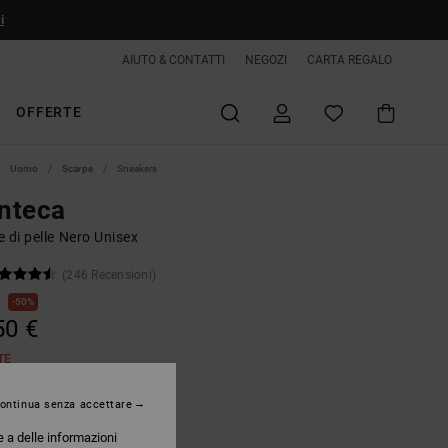
i
AIUTO & CONTATTI
NEGOZI
CARTA REGALO
OFFERTE
Uomo
Scarpe
Sneakers
nteca
 di pelle Nero Unisex
(246 Recensioni)
€
50%
50 €
TE
ontinua senza accettare
Black Acid
e a delle informazioni