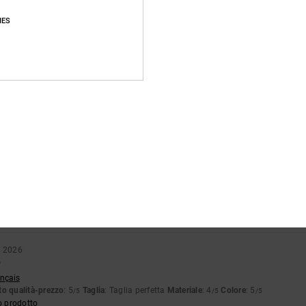
pporto qualità-prezzo
Taglia
Material
4.7
4.8
IES
Troppo piccolo
Troppo grande
6
ccia di vernice verde era colata dalla pelle scamosciata sul bianco. Si nota solo 
glish
o qualità-prezzo
: 4
Taglia
: Taglia perfetta
Materiale
: 3
Colore
: 4
/5
/5
/5
tch
o qualità-prezzo
: 5
Taglia
: Taglia perfetta
Materiale
: 5
Colore
: 5
/5
/5
/5
o prodotto
o 2026
o
ançais
o qualità-prezzo
: 5
Taglia
: Taglia perfetta
Materiale
: 4
Colore
: 5
/5
/5
/5
o prodotto