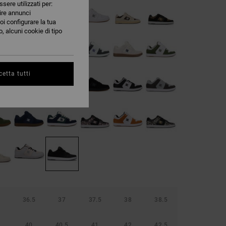
ssere utilizzati per:
nire annunci
oi configurare la tua
, alcuni cookie di tipo
etta tutti
36.5
37
37.5
38
38.5
40
40.5
41
42
42.5