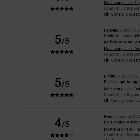
Mostra originale - En
Comfort
: 5
Rapport
/5
Consiglio quest
Daniela
28. giugno 
5
Credo sia un modello
/5
parte questo, sono 
Mostra originale - De
Comfort
: 5
Rapport
/5
Consiglio quest
Dimitri
25. giugno 2
5
/5
Belle scarpe, la tag
Mostra originale - Du
Comfort
: 5
Rapport
/5
Consiglio quest
Ewen
22. giugno 20
4
/5
Bella scarpa e di bu
Mostra originale - Fr
Comfort
: 4
Rapport
/5