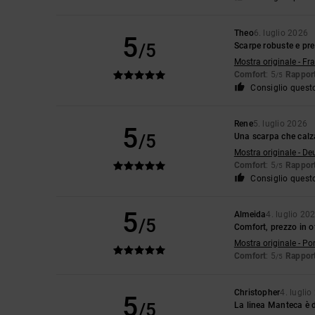
Theo
6. luglio 2026
5
/5
Scarpe robuste e pr
Mostra originale - Fr
Comfort
: 5
Rapport
/5
Consiglio quest
Rene
5. luglio 2026
5
/5
Una scarpa che calz
Mostra originale - De
Comfort
: 5
Rapport
/5
Consiglio quest
5
Almeida
4. luglio 20
/5
Comfort, prezzo in o
Mostra originale - Po
Comfort
: 5
Rapport
/5
Christopher
4. lugli
5
/5
La linea Manteca è 