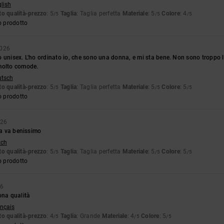
glish
o qualità-prezzo
: 5
Taglia
: Taglia perfetta
Materiale
: 5
Colore
: 4
/5
/5
/5
o prodotto
2026
 unisex. L'ho ordinato io, che sono una donna, e mi sta bene. Non sono troppo 
molto comode.
utsch
o qualità-prezzo
: 5
Taglia
: Taglia perfetta
Materiale
: 5
Colore
: 5
/5
/5
/5
o prodotto
026
lia va benissimo
tch
o qualità-prezzo
: 5
Taglia
: Taglia perfetta
Materiale
: 5
Colore
: 5
/5
/5
/5
o prodotto
26
ona qualità
ançais
o qualità-prezzo
: 4
Taglia
: Grande
Materiale
: 4
Colore
: 5
/5
/5
/5