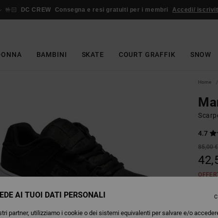
🤟🏻
DC CREW
Consegna e resi gratuiti per i membri
Accedi/ iscrivit
DONNA
BAMBINI
SKATE
COURT GRAFFIK
SNOW
Home
Ma
Scarpe
4.7
85,00 
42,
OFFER
EDE AI TUOI DATI PERSONALI
C
Colori
tri partner, utilizziamo i cookie o dei sistemi equivalenti per salvare e/o acceder