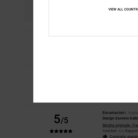
Comfort
Ra
4.7
VIEW ALL COUNTR
4
Laura
10. luglio 202
/5
Una piccolissima tra
Mostra originale - En
Comfort
: 4
Rapport
/5
Iwan
9. luglio 2026
5
/5
Belle scarpe
Mostra originale - Du
Comfort
: 4
Rapport
/5
Consiglio quest
Encarnacion
6. lugli
5
/5
Design davvero bell
Mostra originale - Fr
Comfort
: 4
Rapport
/5
Consiglio quest