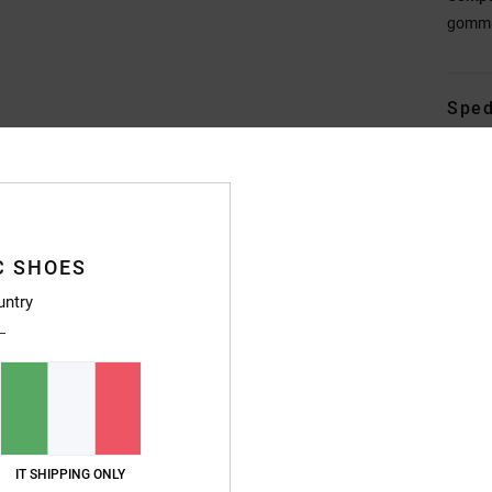
gomm
Sped
C SHOES
Punteggio medio
untry
4.7
/5
basato su
246 recensioni verificate
dal settembre 2025
Il 83% dei nostri clienti consiglia questo prodotto
IT SHIPPING ONLY