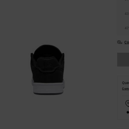
43
47
Co
Ques
Comp