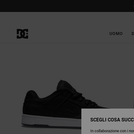
Salta
alle
informazioni
sul
prodotto
UOMO
SCEGLI COSA SUCC
In collaborazione con i nos