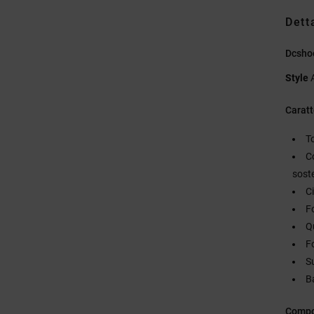
Dett
Dcsho
Style
Caratt
T
C
sost
Ci
F
Q
F
S
Ba
Compo