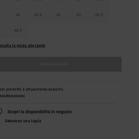
44
44.5
45
46
46.5
48.5
nsulta la guida alle taglie
Articolo esaurito
to prodotto è attualmente esaurito.
ra altre opzioni
Scopri la disponibilità in negozio
Seleziona una taglia