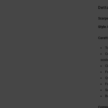
Dett
Scarpe
Style
Caratt
T
C
sost
Ci
F
Q
F
S
Ba
Compo