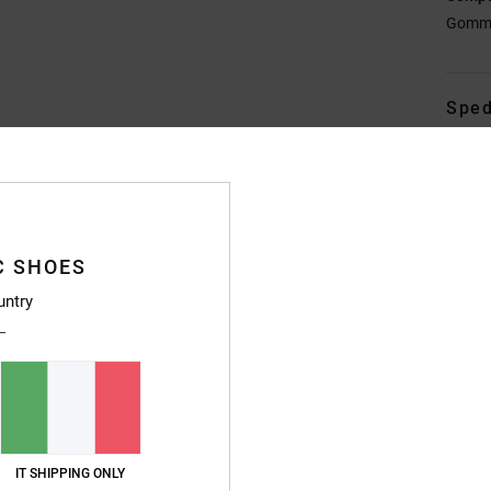
Gomm
Sped
C SHOES
Punteggio medio
untry
4.7
/5
basato su
246 recensioni verificate
dal settembre 2025
Il 83% dei nostri clienti consiglia questo prodotto
IT SHIPPING ONLY