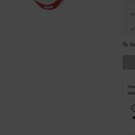
43
47
Co
Ques
Comp