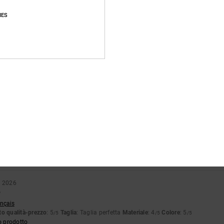
pporto qualità-prezzo
Taglia
Material
4.7
4.8
IES
Troppo piccolo
Troppo grande
6
ccia di vernice verde era colata dalla pelle scamosciata sul bianco. Si nota solo 
glish
o qualità-prezzo
: 4
Taglia
: Taglia perfetta
Materiale
: 3
Colore
: 4
/5
/5
/5
tch
o qualità-prezzo
: 5
Taglia
: Taglia perfetta
Materiale
: 5
Colore
: 5
/5
/5
/5
o prodotto
o 2026
o
ançais
o qualità-prezzo
: 5
Taglia
: Taglia perfetta
Materiale
: 4
Colore
: 5
/5
/5
/5
o prodotto