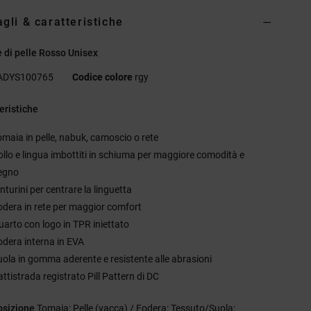
agli & caratteristiche
 di pelle Rosso Unisex
ADYS100765
Codice colore
rgy
eristiche
omaia in pelle, nabuk, camoscio o rete
ollo e lingua imbottiti in schiuma per maggiore comodità e
egno
nturini per centrare la linguetta
odera in rete per maggior comfort
uarto con logo in TPR iniettato
odera interna in EVA
uola in gomma aderente e resistente alle abrasioni
ttistrada registrato Pill Pattern di DC
sizione
Tomaia: Pelle (vacca) / Fodera: Tessuto/Suola: