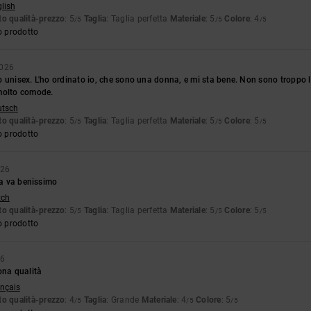
glish
o qualità-prezzo
: 5
Taglia
: Taglia perfetta
Materiale
: 5
Colore
: 4
/5
/5
/5
o prodotto
2026
 unisex. L'ho ordinato io, che sono una donna, e mi sta bene. Non sono troppo 
molto comode.
utsch
o qualità-prezzo
: 5
Taglia
: Taglia perfetta
Materiale
: 5
Colore
: 5
/5
/5
/5
o prodotto
026
lia va benissimo
tch
o qualità-prezzo
: 5
Taglia
: Taglia perfetta
Materiale
: 5
Colore
: 5
/5
/5
/5
o prodotto
26
ona qualità
ançais
o qualità-prezzo
: 4
Taglia
: Grande
Materiale
: 4
Colore
: 5
/5
/5
/5