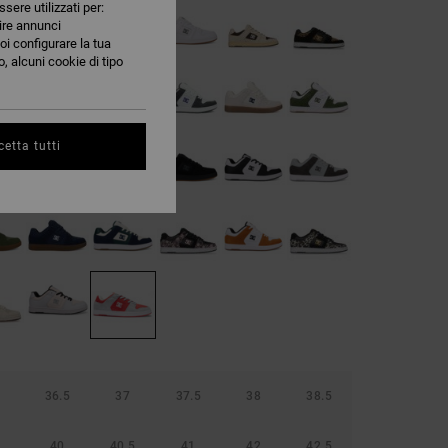
ssere utilizzati per:
nire annunci
oi configurare la tua
, alcuni cookie di tipo
etta tutti
36.5
37
37.5
38
38.5
40
40.5
41
42
42.5