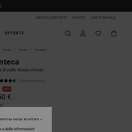
i
AIUTO & CONTATTI
NEGOZI
CARTA REGALO
OFFERTE
Uomo
Scarpe
Sneakers
nteca
 di pelle Rosso Unisex
(246 Recensioni)
€
50%
50 €
TE
ontinua senza accettare
Red/grey
e a delle informazioni