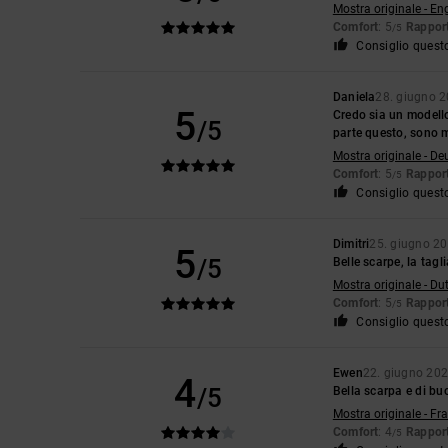
Mostra originale - En
Comfort
: 5
Rapport
/5
Consiglio quest
Daniela
28. giugno 
5
Credo sia un modello
/5
parte questo, sono 
Mostra originale - De
Comfort
: 5
Rapport
/5
Consiglio quest
Dimitri
25. giugno 2
5
/5
Belle scarpe, la tag
Mostra originale - Du
Comfort
: 5
Rapport
/5
Consiglio quest
Ewen
22. giugno 20
4
/5
Bella scarpa e di bu
Mostra originale - Fr
Comfort
: 4
Rapport
/5