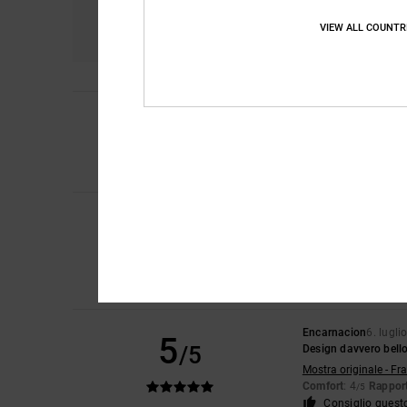
Comfort
Ra
4.7
VIEW ALL COUNTR
4
Laura
10. luglio 202
/5
Una piccolissima tra
Mostra originale - En
Comfort
: 4
Rapport
/5
Iwan
9. luglio 2026
5
/5
Belle scarpe
Mostra originale - Du
Comfort
: 4
Rapport
/5
Consiglio quest
Encarnacion
6. lugli
5
/5
Design davvero bell
Mostra originale - Fr
Comfort
: 4
Rapport
/5
Consiglio quest