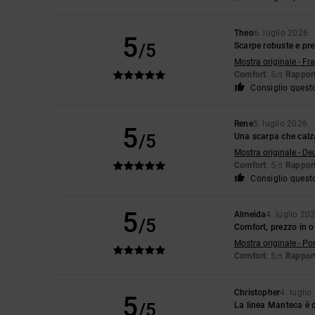
Theo
6. luglio 2026
5
/5
Scarpe robuste e pr
Mostra originale - Fr
Comfort
: 5
Rapport
/5
Consiglio quest
Rene
5. luglio 2026
5
/5
Una scarpa che calz
Mostra originale - De
Comfort
: 5
Rapport
/5
Consiglio quest
5
Almeida
4. luglio 20
/5
Comfort, prezzo in o
Mostra originale - Po
Comfort
: 5
Rapport
/5
Christopher
4. lugli
5
/5
La linea Manteca è 