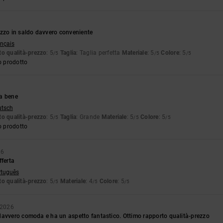
ezzo in saldo davvero conveniente
ançais
o qualità-prezzo
: 5
Taglia
: Taglia perfetta
Materiale
: 5
Colore
: 5
/5
/5
/5
o prodotto
a bene
utsch
o qualità-prezzo
: 5
Taglia
: Grande
Materiale
: 5
Colore
: 5
/5
/5
/5
o prodotto
26
fferta
rtuguês
o qualità-prezzo
: 5
Materiale
: 4
Colore
: 5
/5
/5
/5
o 2026
davvero comoda e ha un aspetto fantastico. Ottimo rapporto qualità-prezzo