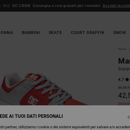
🤟🏻
DC CREW
Consegna e resi gratuiti per i membri
Accedi/ iscrivit
DONNA
BAMBINI
SKATE
COURT GRAFFIK
SNOW
Home
Ma
Scarpe
4.7
85,00 
42,
OFFER
EDE AI TUOI DATI PERSONALI
C
Colori
tri partner, utilizziamo i cookie o dei sistemi equivalenti per salvare e/o acceder