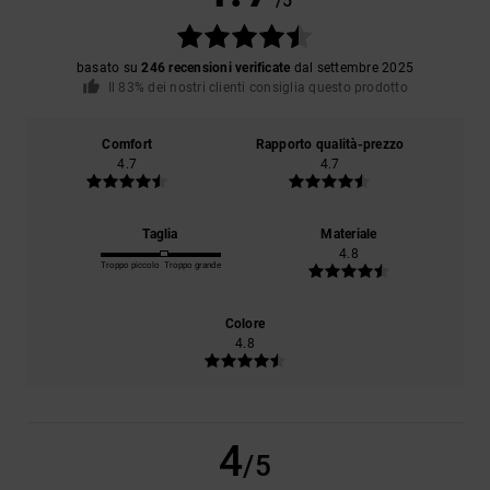
/5
basato su
246 recensioni verificate
dal settembre 2025
Il 83% dei nostri clienti consiglia questo prodotto
Comfort
Rapporto qualità-prezzo
4.7
4.7
Taglia
Materiale
4.8
Troppo piccolo
Troppo grande
Colore
4.8
4
/5