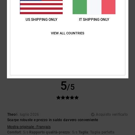
5
/5
US SHIPPING ONLY
IT SHIPPING ONLY
VIEW ALL COUNTRIES
Encarnacion
6. luglio 2026
Acquisto verificato
Design davvero bello
Mostra originale - Français
Comfort
: 4
Rapporto qualità-prezzo
: 5
Taglia
: Taglia perfetta
/5
/5
Materiale
: 4
Colore
: 5
/5
/5
Consiglio questo prodotto
5
/5
Theo
6. luglio 2026
Acquisto verificato
Scarpe robuste e prezzo in saldo davvero conveniente
Mostra originale - Français
Comfort
: 5
Rapporto qualità-prezzo
: 5
Taglia
: Taglia perfetta
/5
/5