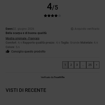
4
/5
Ewen
22. giugno 2026
Acquisto verificato
Bella scarpa e di buona qualità
Mostra originale - Français
Comfort
: 4
Rapporto qualità-prezzo
: 4
Taglia
: Grande
Materiale
: 4
/5
/5
/5
Colore
: 5
/5
Consiglio questo prodotto
1
2
3
...
25
>
Verificato da
TrustVille
VISTI DI RECENTE