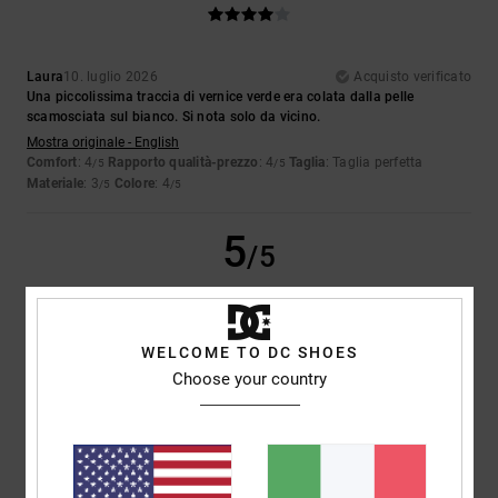
Laura
10. luglio 2026
Acquisto verificato
Una piccolissima traccia di vernice verde era colata dalla pelle
scamosciata sul bianco. Si nota solo da vicino.
Mostra originale - English
Comfort
: 4
Rapporto qualità-prezzo
: 4
Taglia
: Taglia perfetta
/5
/5
Materiale
: 3
Colore
: 4
/5
/5
5
/5
WELCOME TO DC SHOES
Iwan
9. luglio 2026
Acquisto verificato
Choose your country
Belle scarpe
Mostra originale - Dutch
Comfort
: 4
Rapporto qualità-prezzo
: 5
Taglia
: Taglia perfetta
/5
/5
Materiale
: 5
Colore
: 5
/5
/5
Consiglio questo prodotto