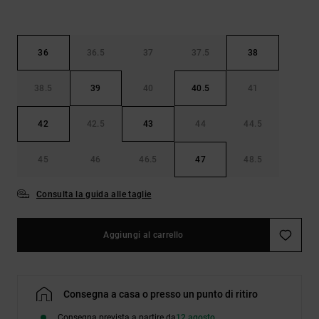
36
36.5
37
37.5
38
38.5
39
40
40.5
41
42
42.5
43
44
44.5
45
46
46.5
47
48.5
Consulta la guida alle taglie
Aggiungi al carrello
Consegna a casa o presso un punto di ritiro
Consegna prevista a partire da
12 agosto