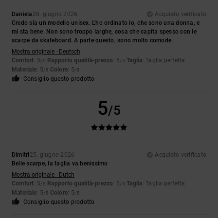
Daniela
28. giugno 2026
Acquisto verificato
Credo sia un modello unisex. L'ho ordinato io, che sono una donna, e
mi sta bene. Non sono troppo larghe, cosa che capita spesso con le
scarpe da skateboard. A parte questo, sono molto comode.
Mostra originale - Deutsch
Comfort
: 5
Rapporto qualità-prezzo
: 5
Taglia
: Taglia perfetta
/5
/5
Materiale
: 5
Colore
: 5
/5
/5
Consiglio questo prodotto
5
/5
Dimitri
25. giugno 2026
Acquisto verificato
Belle scarpe, la taglia va benissimo
Mostra originale - Dutch
Comfort
: 5
Rapporto qualità-prezzo
: 5
Taglia
: Taglia perfetta
/5
/5
Materiale
: 5
Colore
: 5
/5
/5
Consiglio questo prodotto