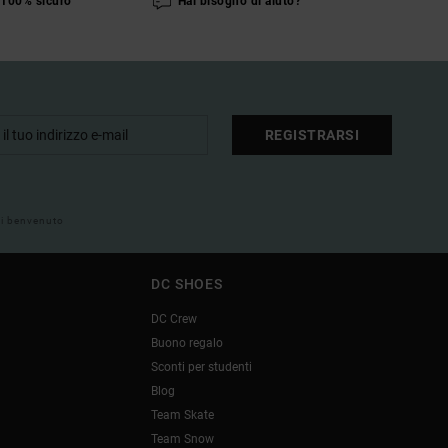
100% sicuro
Hai bisogno di aiuto?
REGISTRARSI
 di benvenuto
DC SHOES
DC Crew
Buono regalo
Sconti per studenti
Blog
Team Skate
Team Snow