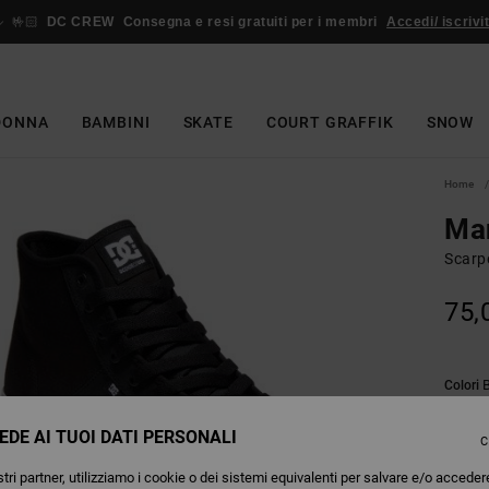
🤟🏻
DC CREW
Consegna e resi gratuiti per i membri
Accedi/ iscrivit
DONNA
BAMBINI
SKATE
COURT GRAFFIK
SNOW
Home
Man
Scarp
75,
Colori
EDE AI TUOI DATI PERSONALI
C
tri partner, utilizziamo i cookie o dei sistemi equivalenti per salvare e/o acceder