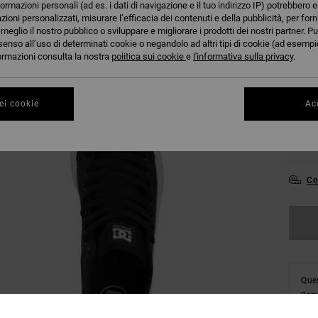
formazioni personali (ad es. i dati di navigazione e il tuo indirizzo IP) potrebbero e
azioni personalizzati, misurare l’efficacia dei contenuti e della pubblicità, per for
eglio il nostro pubblico o sviluppare e migliorare i prodotti dei nostri partner. Pu
36
senso all’uso di determinati cookie o negandolo ad altri tipi di cookie (ad esempio
nformazioni consulta la nostra
politica sui cookie
e
l'informativa sulla privacy
.
39
ei cookie
Acc
43
47
Co
Ques
Comp