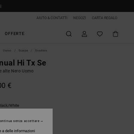
i
AIUTO & CONTATTI
NEGOZI
CARTA REGALO
OFFERTE
Uomo
Scarpe
Sneakers
ual Hi Tx Se
e alte Nero Uomo
00 €
Black/white
ontinua senza accettare
e a delle informazioni