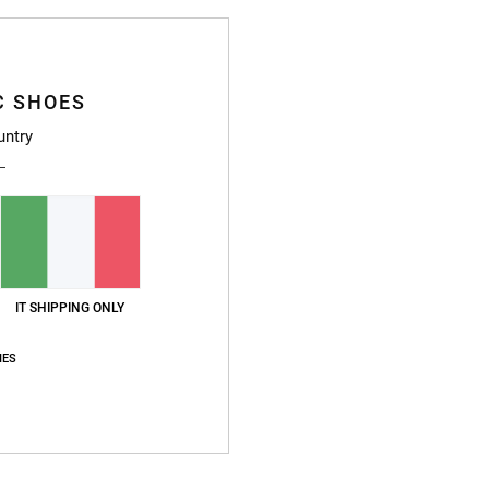
C SHOES
untry
Dett
Dcsho
Style
Caratt
IT SHIPPING ONLY
T
I
IES
M
P
S
F