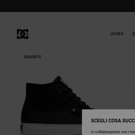
Salta
alle
informazioni
sul
prodotto
UOMO
ESAURITE
SCEGLI COSA SUCC
In collaborazione con i nos