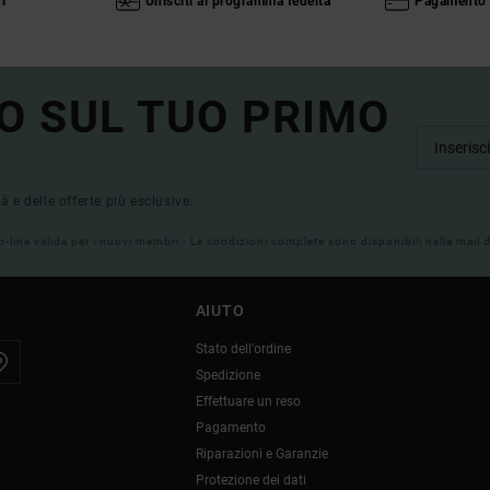
i
Unisciti al programma fedeltà
Pagamento 
O SUL TUO PRIMO
tà e delle offerte più esclusive.
on-line valida per i nuovi membri - Le condizioni complete sono disponibili nella mail
AIUTO
Stato dell'ordine
Spedizione
Effettuare un reso
Pagamento
Riparazioni e Garanzie
Protezione dei dati