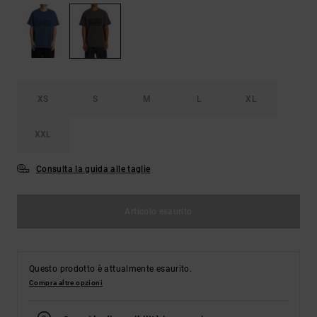
Borse e
risposte
zaini
alle
domande
più
Cinture e
frequenti e
portamonete
accedi al
nostro
XS
S
M
L
XL
modulo di
contatto.
XXL
Consulta
le FAQ
Consulta la guida alle taglie
Articolo esaurito
Questo prodotto è attualmente esaurito.
Compra altre opzioni