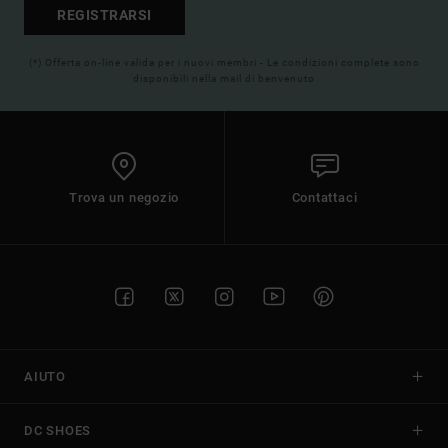
REGISTRARSI
(*) Offerta on-line valida per i nuovi membri - Le condizioni complete sono
disponibili nella mail di benvenuto
Trova un negozio
Contattaci
AIUTO
DC SHOES