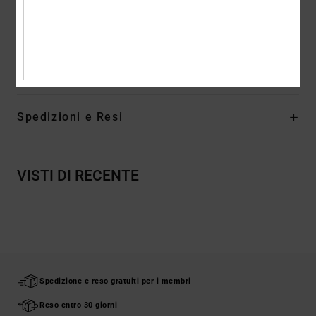
Etichetta serigrafata centrale sul collo posteriore
Etichetta verticale sovrapposta sull'orlo
Composizione
[Tessuto principale] 100% cotone
Spedizioni e Resi
VISTI DI RECENTE
Spedizione e reso gratuiti per i membri
Reso entro 30 giorni