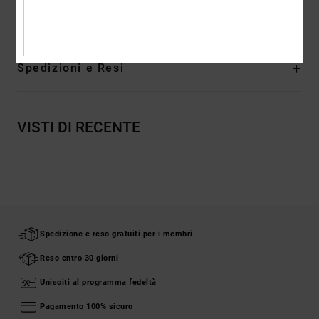
Composizione
[Tessuto principale] 100% cotone
Spedizioni e Resi
VISTI DI RECENTE
Spedizione e reso gratuiti per i membri
Reso entro 30 giorni
Unisciti al programma fedeltà
Pagamento 100% sicuro