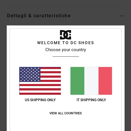
Dettagli & caratteristiche
Giacca da lavoro Marrone Uomo
Style
ADYJK03199
Codice colore
cmw0
WELCOME TO DC SHOES
Choose your country
Caratteristiche
Collezione:
collezione Capsule
Tessuto:
velluto di cotone [265 g/m2]
Vestibilità:
Vestibilità squadrata
Collo:
colletto
Maniche:
Maniche lunghe
US SHIPPING ONLY
IT SHIPPING ONLY
Fodera:
fodera in sherpa di poliestere [265 g/m2]
Chiusura:
cerniera #5 in metallo centrale sul davanti
VIEW ALL COUNTRIES
Tasche:
due tasche davanti a filetto in posizione inferiore
Marcatura:
toppa NO. 94 DC Shoes in tessuto sul petto