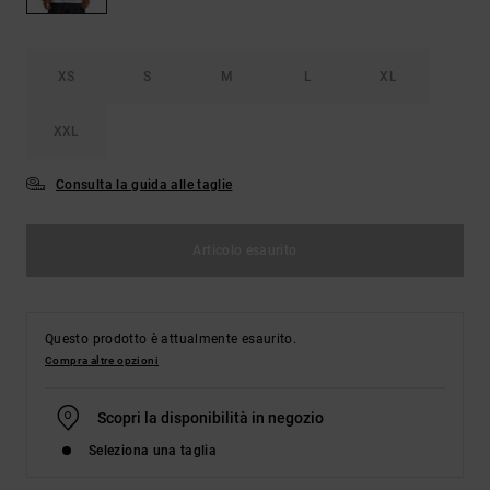
Borse e
risposte
zaini
alle
domande
più
XS
S
M
L
XL
Cinture e
frequenti e
portamonete
accedi al
XXL
nostro
modulo di
contatto.
Consulta la guida alle taglie
Consulta
le FAQ
Articolo esaurito
Questo prodotto è attualmente esaurito.
Compra altre opzioni
Scopri la disponibilità in negozio
Seleziona una taglia