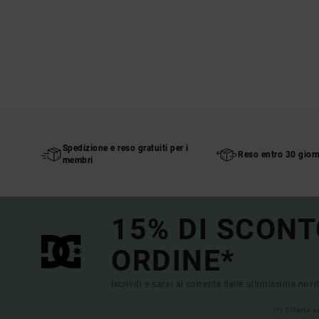
Spedizione e reso gratuiti per i
Reso entro 30 giorn
membri
15% DI SCONT
ORDINE*
Iscriviti e sarai al corrente delle ultimissime novi
(*) Offerta 