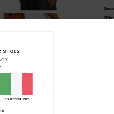
Giacc
Style
Caratt
C
T
C SHOES
Ve
C
untry
M
F
C
T
M
IT SHIPPING ONLY
Compo
IES