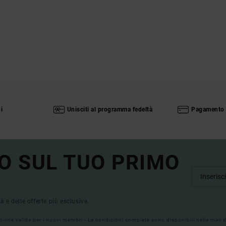
i
Unisciti al programma fedeltà
Pagamento 
O SUL TUO PRIMO
tà e delle offerte più esclusive.
on-line valida per i nuovi membri - Le condizioni complete sono disponibili nella mail