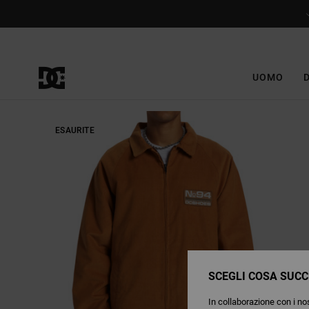
Salta
alle
informazioni
sul
prodotto
UOMO
ESAURITE
SCEGLI COSA SUCC
In collaborazione con i nos