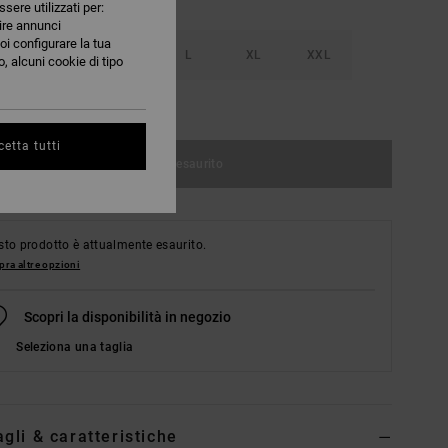
ssere utilizzati per:
nire annunci
oi configurare la tua
S
M
L
XL
XXL
, alcuni cookie di tipo
nsulta la guida alle taglie
etta tutti
Articolo esaurito
to prodotto è attualmente esaurito.
ra altre opzioni
Scopri la disponibilità in negozio
Seleziona una taglia
agli & caratteristiche