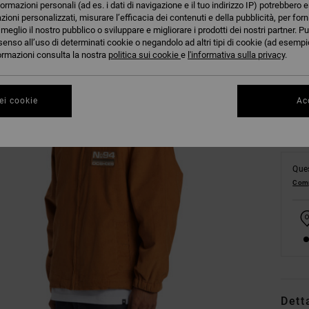
formazioni personali (ad es. i dati di navigazione e il tuo indirizzo IP) potrebbero e
azioni personalizzati, misurare l’efficacia dei contenuti e della pubblicità, per for
eglio il nostro pubblico o sviluppare e migliorare i prodotti dei nostri partner. Pu
XS
senso all’uso di determinati cookie o negandolo ad altri tipi di cookie (ad esempio
nformazioni consulta la nostra
politica sui cookie
e
l'informativa sulla privacy
.
Co
ei cookie
Acc
Ques
Comp
Dett