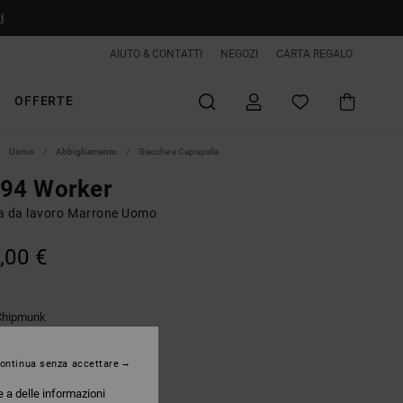
i
AIUTO & CONTATTI
NEGOZI
CARTA REGALO
OFFERTE
Uomo
Abbigliamento
Giacche e Capispalla
 94 Worker
a da lavoro Marrone Uomo
,00 €
Chipmunk
ontinua senza accettare
e a delle informazioni