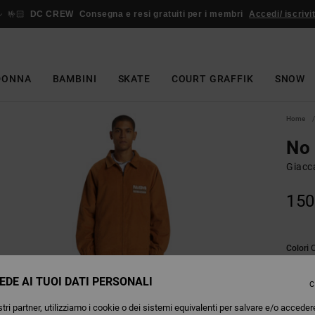
🤟🏻
DC CREW
Consegna e resi gratuiti per i membri
Accedi/ iscrivit
DONNA
BAMBINI
SKATE
COURT GRAFFIK
SNOW
Home
No
Giacc
150
Colori
EDE AI TUOI DATI PERSONALI
C
tri partner, utilizziamo i cookie o dei sistemi equivalenti per salvare e/o acceder