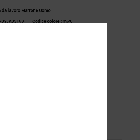
a da lavoro Marrone Uomo
ADYJK03199
Codice colore
cmw0
eristiche
ollezione:
collezione Capsule
essuto:
velluto di cotone [265 g/m2]
stibilità:
Vestibilità squadrata
ollo:
colletto
aniche:
Maniche lunghe
odera:
fodera in sherpa di poliestere [265 g/m2]
hiusura:
cerniera #5 in metallo centrale sul davanti
asche:
due tasche davanti a filetto in posizione inferiore
arcatura:
toppa NO. 94 DC Shoes in tessuto sul petto
sizione
[Tessuto principale] 100% cotone