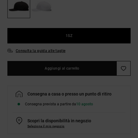
Borse e
risposte
zaini
alle
domande
più
Cinture e
frequenti e
portamonete
accedi al
1SZ
nostro
modulo di
contatto.
Consulta la guida alle taglie
Consulta
le FAQ
Aggiungi al carrello
Consegna a casa o presso un punto di ritiro
Consegna prevista a partire da
10 agosto
Scopri la disponibilità in negozio
Seleziona il mio negozio