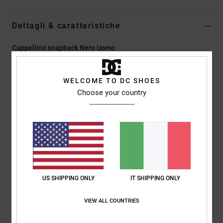
Dettagli & caratteristiche
Cappellino snapback Nero Uomo
Style
EDYHA03200
Codice colore
kvj0
WELCOME TO DC SHOES
Caratteristiche
Choose your country
Strapback non strutturato a 6 pannelli
Tessuto:
tessuto di cotone
Tesa semicurva
Chiusura con cinturino in tessuto abbinato sul retro
Logo DC piatto ricamato sul davanti
US SHIPPING ONLY
IT SHIPPING ONLY
Composizione
[Tessuto principale] 100% cotone
VIEW ALL COUNTRIES
Spedizioni e Resi