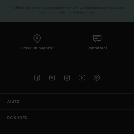
(*) Offerta on-line valida per i nuovi membri - Le condizioni complete sono
disponibili nella mail di benvenuto
Trova un negozio
Contattaci
AIUTO
DC SHOES