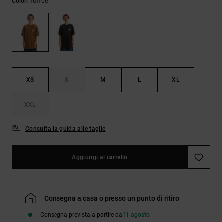
Toffee
Colori
Borse e
risposte
zaini
alle
domande
più
Cinture e
frequenti e
portamonete
accedi al
nostro
modulo di
contatto.
XS
S
M
L
XL
Consulta
XXL
le FAQ
Consulta la guida alle taglie
Aggiungi al carrello
Consegna a casa o presso un punto di ritiro
Consegna prevista a partire da
11 agosto