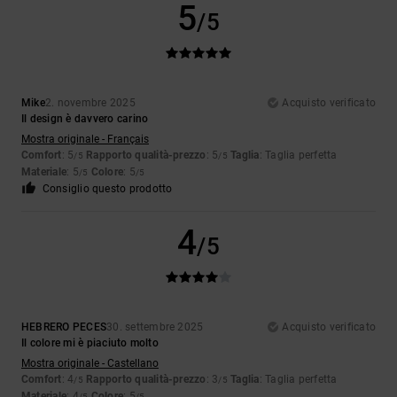
5
/5
Mike
2. novembre 2025
Acquisto verificato
Il design è davvero carino
Mostra originale - Français
Comfort
: 5
Rapporto qualità-prezzo
: 5
Taglia
: Taglia perfetta
/5
/5
Materiale
: 5
Colore
: 5
/5
/5
Consiglio questo prodotto
4
/5
HEBRERO PECES
30. settembre 2025
Acquisto verificato
Il colore mi è piaciuto molto
Mostra originale - Castellano
Comfort
: 4
Rapporto qualità-prezzo
: 3
Taglia
: Taglia perfetta
/5
/5
Materiale
: 4
Colore
: 5
/5
/5