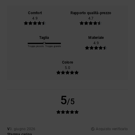
Comfort
Rapporto qualità-prezzo
4.9
4.7
Taglia
Materiale
4.9
Troppo piccolo
Troppo grande
Colore
5.0
5
/5
V
3. giugno 2026
Acquisto verificato
Stampa carina