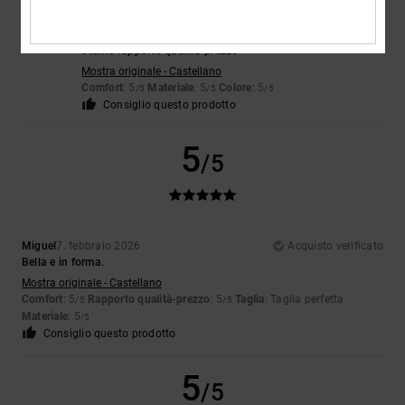
Teodoro
11. febbraio 2026
Acquisto verificato
ottimo rapporto qualità-prezzo
Mostra originale - Castellano
Comfort
: 5
Materiale
: 5
Colore
: 5
/5
/5
/5
Consiglio questo prodotto
5
/5
Miguel
7. febbraio 2026
Acquisto verificato
Bella e in forma.
Mostra originale - Castellano
Comfort
: 5
Rapporto qualità-prezzo
: 5
Taglia
: Taglia perfetta
/5
/5
Materiale
: 5
/5
Consiglio questo prodotto
5
/5