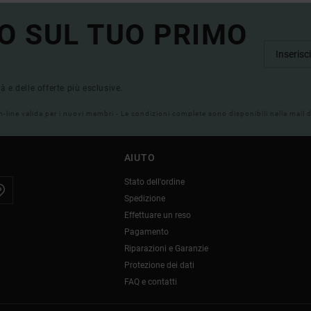
O SUL TUO PRIMO
tà e delle offerte più esclusive.
on-line valida per i nuovi membri - Le condizioni complete sono disponibili nella mail
AIUTO
Stato dell'ordine
Spedizione
Effettuare un reso
Pagamento
Riparazioni e Garanzie
Protezione dei dati
FAQ e contatti