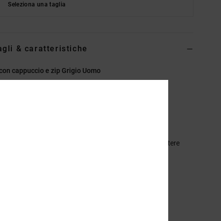
Seleziona una taglia
agli & caratteristiche
con cappuccio e zip Grigio Uomo
ADYFT03438
Codice colore
scvw
eristiche
ollezione:
collezione Lineguide
essuto:
leggero tessuto in french terry di cotone e poliestere
 g/m2]
stibilità:
vestibilità standard
ollo:
collo con cappuccio
aniche:
Maniche lunghe
hiusura:
chiusura con cerniera integrale davanti
asche:
tasche a marsupio applicate