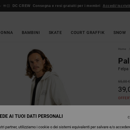
🤟🏻
DC CREW
Consegna e resi gratuiti per i membri
Accedi/ iscrivit
DONNA
BAMBINI
SKATE
COURT GRAFFIK
SNOW
Home
Pal
Felpa
65,00 
39,
OFFER
EDE AI TUOI DATI PERSONALI
Colori
C
tri partner, utilizziamo i cookie o dei sistemi equivalenti per salvare e/o acceder