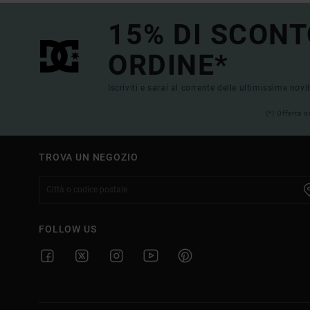
15% DI SCONT
ORDINE*
Iscriviti e sarai al corrente delle ultimissime novi
(*) Offerta 
TROVA UN NEGOZIO
FOLLOW US