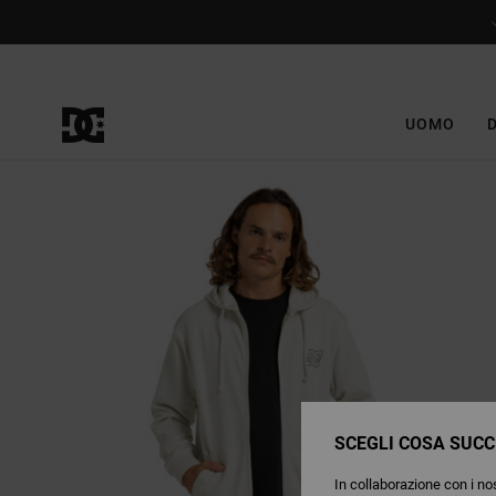
Salta
alle
informazioni
sul
prodotto
UOMO
SCEGLI COSA SUCC
In collaborazione con i nos