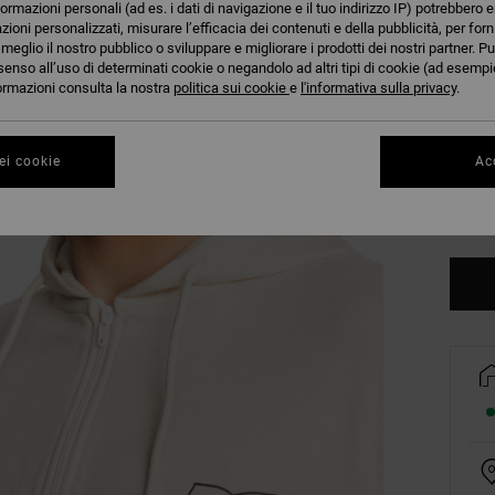
formazioni personali (ad es. i dati di navigazione e il tuo indirizzo IP) potrebbero e
azioni personalizzati, misurare l’efficacia dei contenuti e della pubblicità, per for
eglio il nostro pubblico o sviluppare e migliorare i prodotti dei nostri partner. Pu
senso all’uso di determinati cookie o negandolo ad altri tipi di cookie (ad esempio
nformazioni consulta la nostra
politica sui cookie
e
l'informativa sulla privacy
.
XS
ei cookie
Acc
3X
Co