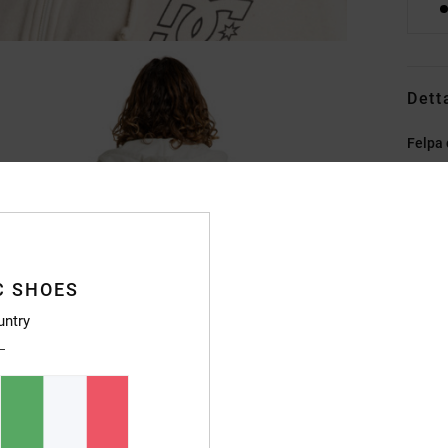
Dett
Felpa 
Style
Caratt
C
C SHOES
T
[260
untry
Ve
C
M
C
T