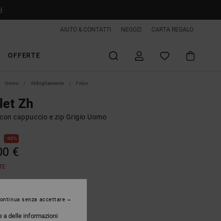
i
AIUTO & CONTATTI
NEGOZI
CARTA REGALO
OFFERTE
Uomo
Abbigliamento
Felpe
let Zh
 con cappuccio e zip Grigio Uomo
€
40%
00 €
TE
Snow Heather
ontinua senza accettare
e a delle informazioni