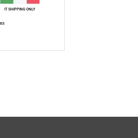
f
IT SHIPPING ONLY
C
M
IES
A
C
anno
Compo
Sped