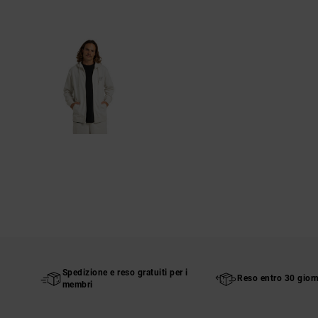
Spedizione e reso gratuiti per i
Reso entro 30 giorn
membri