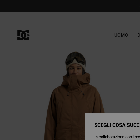
Salta
alle
informazioni
sul
prodotto
UOMO
SCEGLI COSA SUCC
In collaborazione con i nos