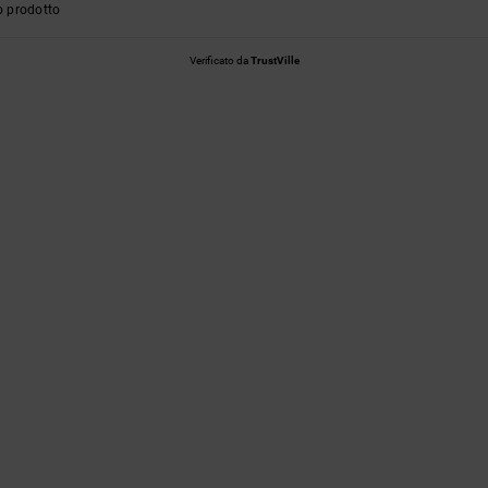
o prodotto
Verificato da
TrustVille