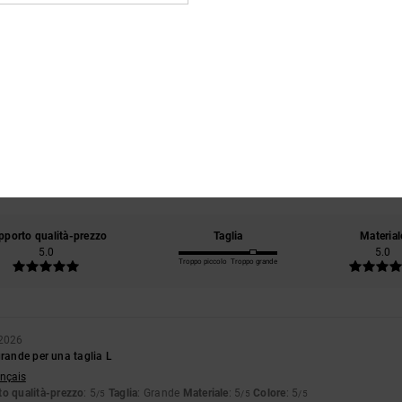
Punteggio medio
4.0
/5
basato su
1 recensioni verificate
dal febbraio 2026
Il 100% dei nostri clienti consiglia questo prodotto
pporto qualità-prezzo
Taglia
Material
5.0
5.0
Troppo piccolo
Troppo grande
 2026
grande per una taglia L
ançais
o qualità-prezzo
: 5
Taglia
: Grande
Materiale
: 5
Colore
: 5
/5
/5
/5