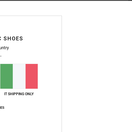
C
G
C
S
P
C SHOES
Dr
T
untry
T
C
Compo
polies
IT SHIPPING ONLY
Sped
IES