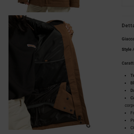
Dett
Giacc
Style
Caratt
T
B
D
C
corp
Fo
Pr
C