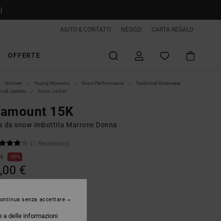
i
AIUTO & CONTATTI
NEGOZI
CARTA REGALO
OFFERTE
Women
Young Womens
Snow Performance
Technical Outerwear
ical Jackets
Snow Jacket
ramount 15K
a da snow imbottita Marrone Donna
(1 Recensioni)
 €
30%
,00 €
TE
ontinua senza accettare
Toffee
e a delle informazioni