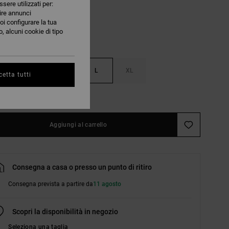
ssere utilizzati per:
nire annunci
oi configurare la tua
, alcuni cookie di tipo
S
M
L
XL
etta tutti
nsulta la guida alle taglie
Aggiungi al carrello
Consegna a casa o presso un punto di ritiro
Consegna prevista a partire da
11 agosto
Scopri la disponibilità in negozio
Seleziona una taglia