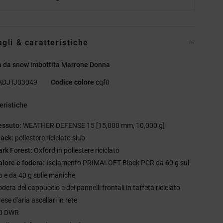
agli & caratteristiche
a da snow imbottita Marrone Donna
ADJTJ03049
Codice colore
cqf0
eristiche
essuto:
WEATHER DEFENSE 15 [15,000 mm, 10,000 g]
lack:
poliestere riciclato slub
ark Forest:
Oxford in poliestere riciclato
alore e fodera:
Isolamento PRIMALOFT Black PCR da 60 g sul
o e da 40 g sulle maniche
dera del cappuccio e dei pannelli frontali in taffetà riciclato
ese d'aria ascellari in rete
0 DWR