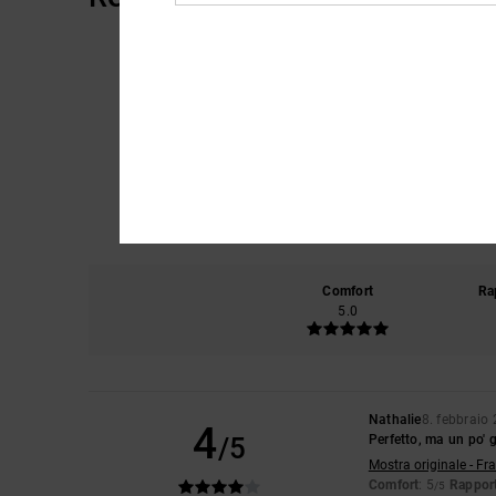
Comfort
Ra
5.0
Nathalie
8. febbraio
4
/5
Perfetto, ma un po' 
Mostra originale - Fr
Comfort
: 5
Rapport
/5