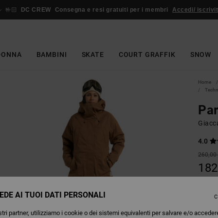
🤟🏻
DC CREW
Consegna e resi gratuiti per i membri
Accedi/ iscrivit
DONNA
BAMBINI
SKATE
COURT GRAFFIK
SNOW
Home
Techn
Pa
Giacc
4.0
260,00
182
OFFER
EDE AI TUOI DATI PERSONALI
C
Colori
tri partner, utilizziamo i cookie o dei sistemi equivalenti per salvare e/o acceder