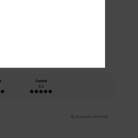
e
Colore
5.0
Acquisto verificato