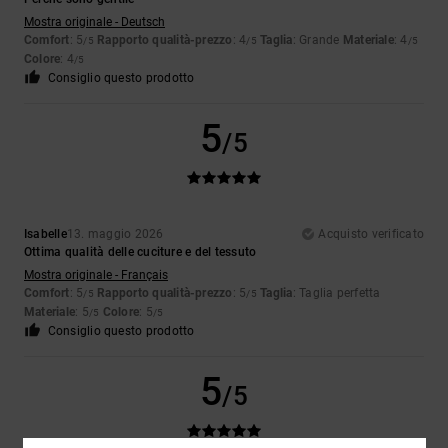
Mostra originale - Deutsch
Comfort
: 5
Rapporto qualità-prezzo
: 4
Taglia
: Grande
Materiale
: 4
/5
/5
/5
Colore
: 4
/5
Consiglio questo prodotto
5
/5
Isabelle
13. maggio 2026
Acquisto verificato
Ottima qualità delle cuciture e del tessuto
Mostra originale - Français
Comfort
: 5
Rapporto qualità-prezzo
: 5
Taglia
: Taglia perfetta
/5
/5
Materiale
: 5
Colore
: 5
/5
/5
Consiglio questo prodotto
5
/5