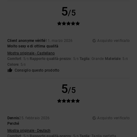
5
/5
Client anonyme vérifié
11. marzo 2026
Acquisto verificato
Molto sexy e di ottima qualità
Mostra originale - Castellano
Comfort
: 5
Rapporto qualità-prezzo
: 5
Taglia
: Grande
Materiale
: 5
/5
/5
/5
Colore
: 5
/5
Consiglio questo prodotto
5
/5
Dennis
25. febbraio 2026
Acquisto verificato
Perché
Mostra originale - Deutsch
Comfort
: 5
Rapporto qualità-prezzo
: 5
Taglia
: Taglia perfetta
/5
/5