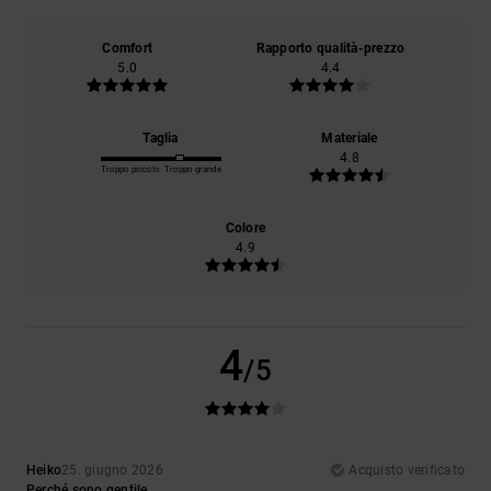
Comfort
Rapporto qualità-prezzo
5.0
4.4
Taglia
Materiale
4.8
Troppo piccolo
Troppo grande
Colore
4.9
4
/5
Heiko
25. giugno 2026
Acquisto verificato
Perché sono gentile