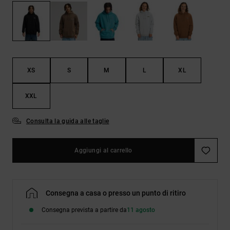
Borse e
risposte
zaini
alle
domande
più
Cinture e
frequenti e
portamonete
accedi al
nostro
XS
S
M
L
XL
modulo di
contatto.
XXL
Consulta
le FAQ
Consulta la guida alle taglie
Aggiungi al carrello
Consegna a casa o presso un punto di ritiro
Consegna prevista a partire da
11 agosto