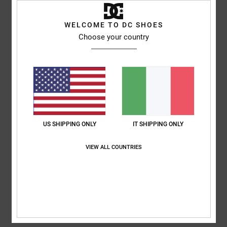
Lukasz
13. aprile 2026
Acquisto verificato
WELCOME TO DC SHOES
Ottimo rapporto qualità-prezzo. 40 £... non si trova nulla di quella
Choose your country
qualità a quel prezzo!!! Cotone pesante... lo adoro. Aspetto altri saldi,
ragazzi!!! Ottimo lavoro!!
Mostra originale - English
Comfort
: 5
Rapporto qualità-prezzo
: 5
Taglia
: Taglia perfetta
/5
/5
Materiale
: 5
Colore
: 5
/5
/5
Consiglio questo prodotto
5
/5
US SHIPPING ONLY
IT SHIPPING ONLY
VIEW ALL COUNTRIES
Matthieu
19. marzo 2026
Acquisto verificato
taglio e qualità
Mostra originale - Français
Rapporto qualità-prezzo
: 5
Taglia
: Taglia perfetta
Materiale
: 5
/5
/5
Colore
: 5
/5
Consiglio questo prodotto