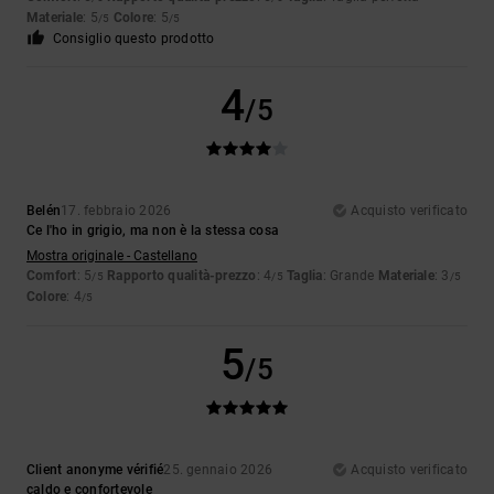
Materiale
: 5
Colore
: 5
/5
/5
Consiglio questo prodotto
4
/5
Belén
17. febbraio 2026
Acquisto verificato
Ce l'ho in grigio, ma non è la stessa cosa
Mostra originale - Castellano
Comfort
: 5
Rapporto qualità-prezzo
: 4
Taglia
: Grande
Materiale
: 3
/5
/5
/5
Colore
: 4
/5
5
/5
Client anonyme vérifié
25. gennaio 2026
Acquisto verificato
caldo e confortevole