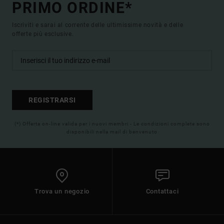
PRIMO ORDINE*
Iscriviti e sarai al corrente delle ultimissime novità e delle
offerte più esclusive.
REGISTRARSI
(*) Offerta on-line valida per i nuovi membri - Le condizioni complete sono
disponibili nella mail di benvenuto
Trova un negozio
Contattaci