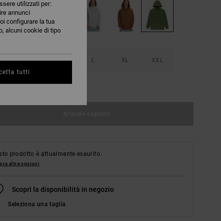
ssere utilizzati per:
nire annunci
oi configurare la tua
, alcuni cookie di tipo
S
M
L
XL
XXL
etta tutti
nsulta la guida alle taglie
Articolo esaurito
to prodotto è attualmente esaurito.
ra altre opzioni
Scopri la disponibilità in negozio
Seleziona una taglia