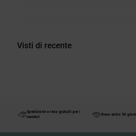
Visti di recente
Spedizione e reso gratuiti per i
Reso entro 30 giorn
membri