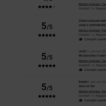
Mostra originale - Ca
Comfort
: 5
Rapport
/5
Client anonyme vérif
5
/5
caldo e confortevole
Mostra originale - Fr
Comfort
: 5
Rapport
/5
Consiglio quest
Jordi
15. gennaio 2
5
/5
Mi piacciono il color
Mostra originale - Ca
Comfort
: 5
Rapport
/5
Consiglio quest
Kobler
9. gennaio 2
5
/5
Sono un fan
Mostra originale - De
Comfort
: 5
Rapport
/5
Consiglio quest