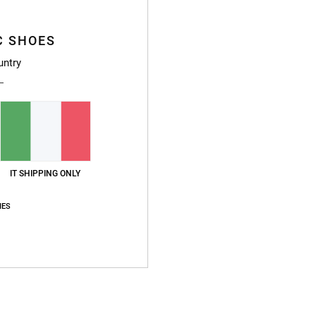
4.4
4.8
Troppo piccolo
Troppo grande
C SHOES
untry
26
utsch
o qualità-prezzo
: 4
Taglia
: Grande
Materiale
: 4
Colore
: 4
/5
/5
/5
o prodotto
2026
cuciture e del tessuto
IT SHIPPING ONLY
ançais
o qualità-prezzo
: 5
Taglia
: Taglia perfetta
Materiale
: 5
Colore
: 5
/5
/5
/5
IES
o prodotto
26
tà-prezzo. 40 £... non si trova nulla di quella qualità a quel prezzo!!! Cotone pesa
glish
o qualità-prezzo
: 5
Taglia
: Taglia perfetta
Materiale
: 5
Colore
: 5
/5
/5
/5
o prodotto