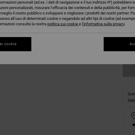
formazioni personali (ad es. i dati di navigazione e il tuo indirizzo IP) potrebbero e
azioni personalizzati, misurare l’efficacia dei contenuti e della pubblicità, per for
eglio il nostro pubblico o sviluppare e migliorare i prodotti dei nostri partner. Pu
senso all’uso di determinati cookie o negandolo ad altri tipi di cookie (ad esempio
nformazioni consulta la nostra
politica sui cookie
e
l'informativa sulla privacy
.
XS
ei cookie
Acc
Co
Ques
Comp