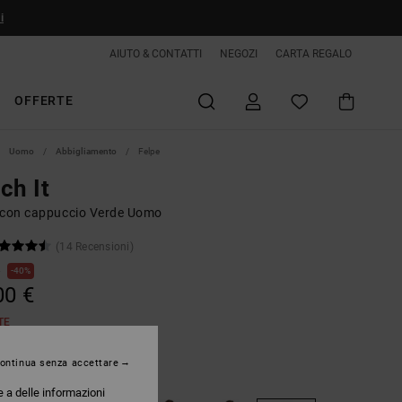
i
AIUTO & CONTATTI
NEGOZI
CARTA REGALO
OFFERTE
Uomo
Abbigliamento
Felpe
ch It
 con cappuccio Verde Uomo
(14 Recensioni)
€
40%
00 €
TE
ontinua senza accettare
Bronze Green
e a delle informazioni