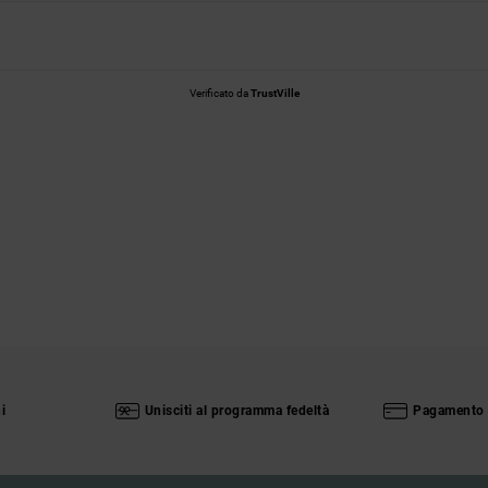
Verificato da
TrustVille
i
Unisciti al programma fedeltà
Pagamento 