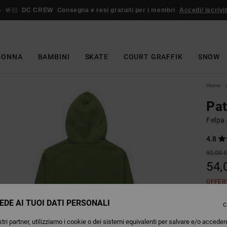
🤟🏻
DC CREW
Consegna e resi gratuiti per i membri
Accedi/ iscrivit
DONNA
BAMBINI
SKATE
COURT GRAFFIK
SNOW
Home
Pat
Felpa
4.8
90,00 
54,
OFFER
EDE AI TUOI DATI PERSONALI
C
Colori
tri partner, utilizziamo i cookie o dei sistemi equivalenti per salvare e/o acceder