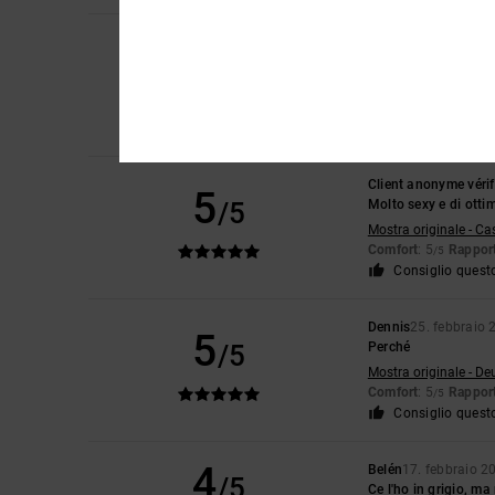
Matthieu
19. marzo 
5
/5
taglio e qualità
Mostra originale - Fr
Rapporto qualità-pr
Consiglio quest
Client anonyme vérif
5
/5
Molto sexy e di otti
Mostra originale - Ca
Comfort
: 5
Rapport
/5
Consiglio quest
Dennis
25. febbraio 
5
/5
Perché
Mostra originale - De
Comfort
: 5
Rapport
/5
Consiglio quest
4
Belén
17. febbraio 2
/5
Ce l'ho in grigio, ma