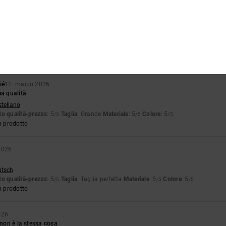
2026
ançais
ezzo
: 5
Taglia
: Taglia perfetta
Materiale
: 5
Colore
: 5
/5
/5
/5
o prodotto
ié
11. marzo 2026
ma qualità
stellano
o qualità-prezzo
: 5
Taglia
: Grande
Materiale
: 5
Colore
: 5
/5
/5
/5
o prodotto
2026
utsch
o qualità-prezzo
: 5
Taglia
: Taglia perfetta
Materiale
: 5
Colore
: 5
/5
/5
/5
o prodotto
026
 non è la stessa cosa