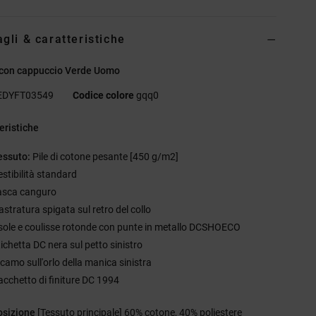
agli & caratteristiche
 con cappuccio Verde Uomo
EDYFT03549
Codice colore
gqq0
eristiche
essuto:
Pile di cotone pesante [450 g/m2]
estibilità standard
asca canguro
astratura spigata sul retro del collo
sole e coulisse rotonde con punte in metallo DCSHOECO
tichetta DC nera sul petto sinistro
icamo sull'orlo della manica sinistra
acchetto di finiture DC 1994
sizione
[Tessuto principale] 60% cotone, 40% poliestere