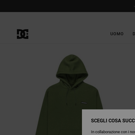
Salta
alle
informazioni
sul
prodotto
UOMO
SCEGLI COSA SUCC
In collaborazione con i nos