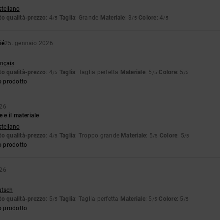
stellano
o qualità-prezzo
: 4
Taglia
: Grande
Materiale
: 3
Colore
: 4
/5
/5
/5
ié
25. gennaio 2026
ançais
o qualità-prezzo
: 4
Taglia
: Taglia perfetta
Materiale
: 5
Colore
: 5
/5
/5
/5
o prodotto
026
e e il materiale
stellano
o qualità-prezzo
: 4
Taglia
: Troppo grande
Materiale
: 5
Colore
: 5
/5
/5
/5
o prodotto
026
utsch
o qualità-prezzo
: 5
Taglia
: Taglia perfetta
Materiale
: 5
Colore
: 5
/5
/5
/5
o prodotto