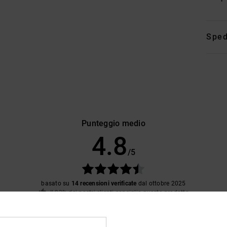
Sped
Punteggio medio
4.8
/5
basato su
14 recensioni verificate
dal ottobre 2025
Il 93% dei nostri clienti consiglia questo prodotto
pporto qualità-prezzo
Taglia
Material