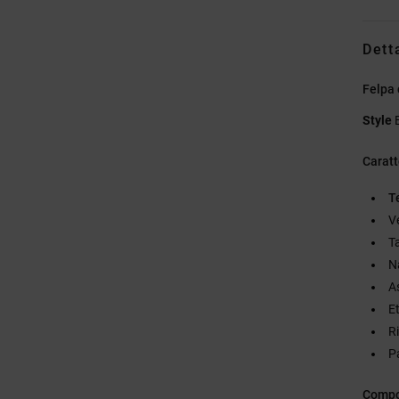
Dett
Felpa
Style
Caratt
T
V
T
N
A
E
R
P
Compo