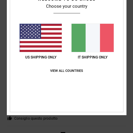
Choose your country
David
3. giugno 2026
Acquisto verificato
Sembrano davvero fantastici... vedremo quanto dureranno: sono
resistenti e robusti
Mostra originale - English
Comfort
: 5
Rapporto qualità-prezzo
: 5
Taglia
: Taglia perfetta
Colore
:
/5
/5
5
/5
Consiglio questo prodotto
4
US SHIPPING ONLY
IT SHIPPING ONLY
/5
VIEW ALL COUNTRIES
Paul
25. maggio 2026
Acquisto verificato
Comodo, bello solido.
Mostra originale - Dutch
Comfort
: 5
Rapporto qualità-prezzo
: 4
Taglia
: Taglia perfetta
/5
/5
Materiale
: 4
Colore
: 5
/5
/5
Consiglio questo prodotto