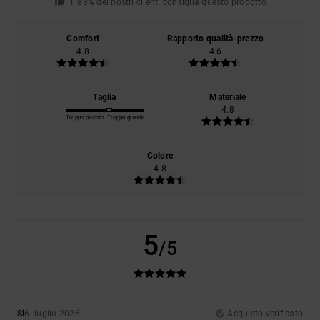
Il 83% dei nostri clienti consiglia questo prodotto
Comfort
Rapporto qualità-prezzo
4.8
4.6
Taglia
Materiale
4.8
Troppo piccolo
Troppo grande
Colore
4.8
5
/5
Si
6. luglio 2026
Acquisto verificato