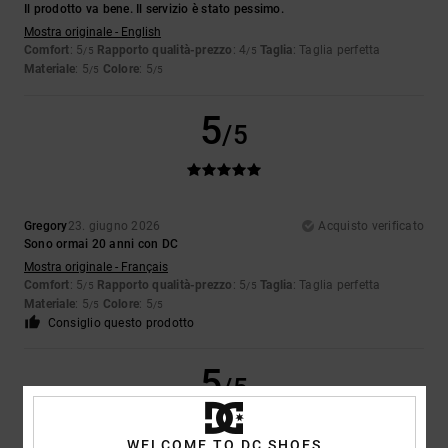
Il prodotto va bene. Il servizio è stato pessimo.
Mostra originale - English
Comfort
: 5
Rapporto qualità-prezzo
: 4
Taglia
: Taglia perfetta
/5
/5
Materiale
: 5
Colore
: 5
/5
/5
5
/5
Gregory
23. giugno 2026
Acquisto verificato
Sono ormai 20 anni con DC
Mostra originale - Français
Comfort
: 5
Rapporto qualità-prezzo
: 5
Taglia
: Taglia perfetta
/5
/5
Materiale
: 5
Colore
: 5
/5
/5
Consiglio questo prodotto
5
/5
WELCOME TO DC SHOES