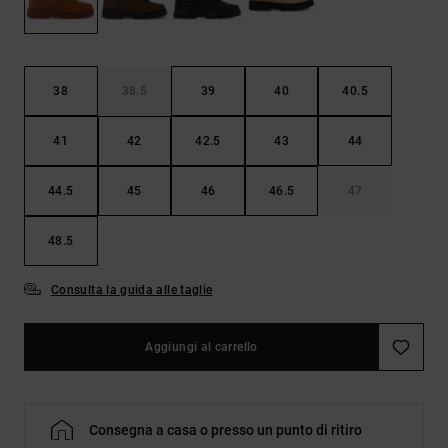
Borse e
risposte
zaini
alle
domande
più
Cinture e
frequenti e
38
38.5
39
40
40.5
portamonete
accedi al
nostro
41
42
42.5
43
44
modulo di
contatto.
44.5
45
46
46.5
47
Consulta
le FAQ
48.5
Consulta la guida alle taglie
Aggiungi al carrello
Consegna a casa o presso un punto di ritiro