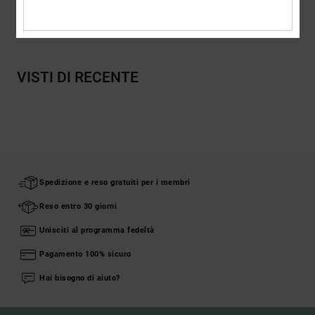
Spedizioni e Resi
VISTI DI RECENTE
Spedizione e reso gratuiti per i membri
Reso entro 30 giorni
Unisciti al programma fedeltà
Pagamento 100% sicuro
Hai bisogno di aiuto?