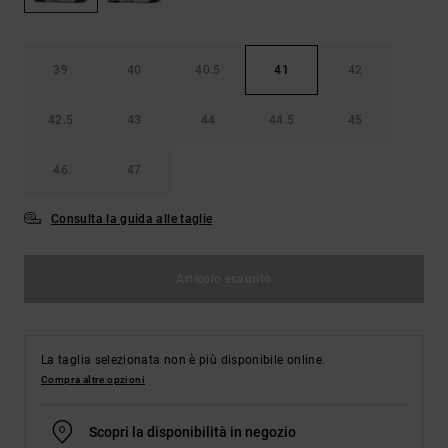
Borse e
risposte
zaini
alle
domande
più
39
40
40.5
41
42
Cinture e
frequenti e
portamonete
accedi al
42.5
43
44
44.5
45
nostro
modulo di
contatto.
46
47
Consulta
le FAQ
Consulta la guida alle taglie
Articolo esaurito
La taglia selezionata non è più disponibile online.
Compra altre opzioni
Scopri la disponibilità in negozio