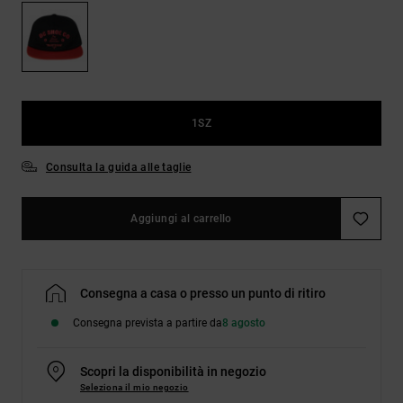
Borse e
risposte
zaini
alle
domande
più
Cinture e
frequenti e
portamonete
accedi al
nostro
1SZ
modulo di
contatto.
Consulta la guida alle taglie
Consulta
le FAQ
Aggiungi al carrello
Consegna a casa o presso un punto di ritiro
Consegna prevista a partire da
8 agosto
Scopri la disponibilità in negozio
Seleziona il mio negozio