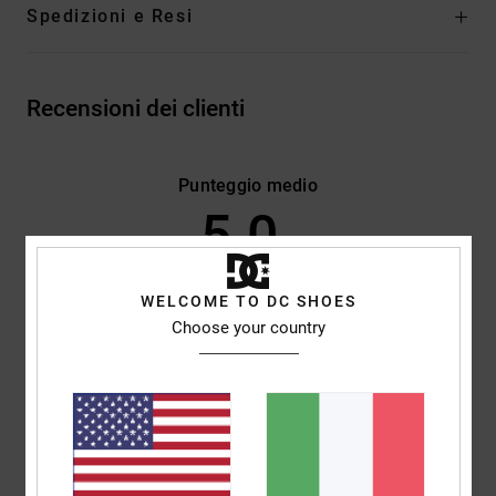
Spedizioni e Resi
Recensioni dei clienti
Punteggio medio
5.0
/5
WELCOME TO DC SHOES
basato su
2 recensioni verificate
dal gennaio 2026
Choose your country
Il 100% dei nostri clienti consiglia questo prodotto
Comfort
Rapporto qualità-prezzo
5.0
5.0
Taglia
Materiale