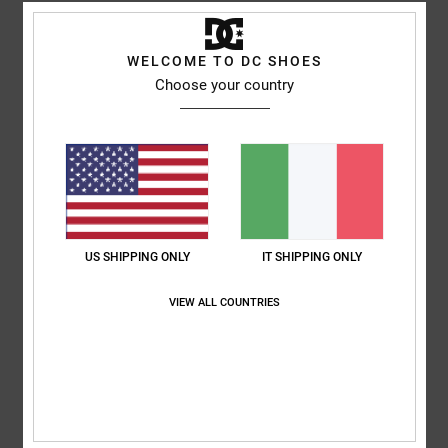
Comfort
Rapporto qualità-prezzo
4.3
4.5
WELCOME TO DC SHOES
Choose your country
Taglia
Materiale
4.5
Troppo piccolo
Troppo grande
Colore
4.5
US SHIPPING ONLY
IT SHIPPING ONLY
VIEW ALL COUNTRIES
5
/5
Maximilian
23. maggio 2026
Acquisto verificato
La solita ottima qualità e una vestibilità perfetta.