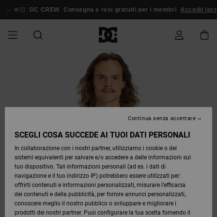
Salta
alle
🤟🏻
DC CREW
Consegna e resi gratuiti per i membri
Accedi/ iscr
informazioni
sul
prodotto
UOMO
ESSENTIALS
ESSENTIALS
ESSENTIALS
SKATE
SNOW
OFFERTE
Accedi al
Stag
Astrix
Nuova
Nuova
Cappelli
Court
Pixie
Nuova
Pantaloni
Court
Nuova
Nuova
Cappelli
Scarpe da
Team
Giacche
Stivali da
Giacche
Blog
Scarpe
Scarpe
Scarpe
tuo ordine
SHOP
SHOP
UOMO
Collezione
Collezione
Graffik
Collezione
da
Graffik
Collezione
Collezione
skate
da
Snowboard
da Snow
UOMO
Snowboard
Snowboard
DONNA
DA
DA
SCARPE
Court
Ducati
Berretti
DC
Berretti
Team
Abbigliamento
Accessori
Abbigliamento
Spedizione
SCOPRIRE
SCOPRIRE
COMUNITÀ
OFFERTE
Graffik
Skate
Felpe
View All
Command
Sneakers
Pure
Skate
T-shirt
Guarda
Giacche
Pantaloni
SNOW
DONNA
Guarda
Tutto
Pantaloni
da
da Snow
Continua senza accettare
BAMBINI
ABBIGLIAMENTO
DC
Borse e
Borse e
Accessori
Snow
Offerte
SHOP
Tutto
da
Snowboard
Resi
SCARPE
SCARPE
Lynx
Command
Sneakers
T-shirt
zaini
Best
Stivali da
Stag
Scarpe
Felpe
zaini
accessori
DONNA
Snowboard
SCEGLI COSA SUCCEDE AI TUOI DATI PERSONALI
OFFERTE
Sellers
Snowboard
Bebè
Guarda
In collaborazione con i nostri partner, utilizziamo i cookie o dei
SKATE
ACCESSORI
SNOW
BAMBINO
Pantaloni
Tutto
sistemi equivalenti per salvare e/o accedere a delle informazioni sul
Pagamento
ABBIGLIAMENTO
ABBIGLIAMENTO
Pure
Manteca
Infradito
Camicie
Guarda
Giacche e
Guarda
Snow
SNOW
Stivali da
da
tuo dispositivo. Tali informazioni personali (ad es. i dati di
& Sandali
Tutto
Unisex
Sneakers
Capispalla
Tutto
SHOP
Snowboard
Snowboard
navigazione e il tuo indirizzo IP) potrebbero essere utilizzati per:
COURT
Infradito
BAMBINO
offrirti contenuti e informazioni personalizzati, misurare l’efficacia
Buono
GRAFFIK
ACCESSORI
Net
DC Star
Jeans
& Sandali
Giacche e
dei contenuti e della pubblicità, per fornire annunci personalizzati,
regalo
Stivali
Guarda
Guarda
Camicie
Capispalla
Stivali
Accessori
conoscere meglio il nostro pubblico o sviluppare e migliorare i
Invernali
Tutto
Tutto
COMUNITÀ
Invernali
prodotti dei nostri partner. Puoi configurare la tua scelta fornendo il
SNOW
Guarda
Roammax
Giacche e
Giacche e