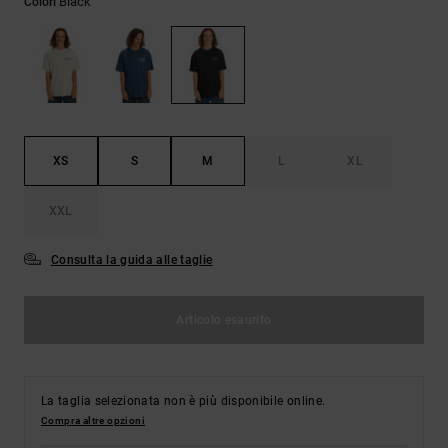
Black
Colori
Borse e
risposte
zaini
alle
domande
più
Cinture e
frequenti e
portamonete
accedi al
nostro
modulo di
contatto.
XS
S
M
L
XL
Consulta
XXL
le FAQ
Consulta la guida alle taglie
Articolo esaurito
La taglia selezionata non è più disponibile online.
Compra altre opzioni