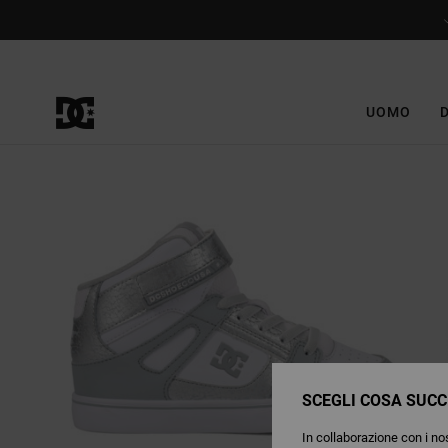
Salta
alle
informazioni
sul
prodotto
UOMO
SCEGLI COSA SUCC
In collaborazione con i nos