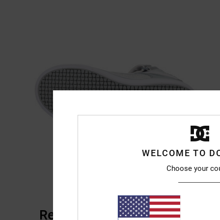
WELCOME TO D
Choose your co
Recensioni dei clienti