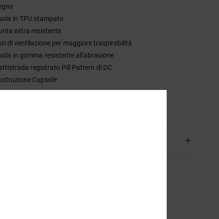
egno
sola in TPU stampato
unta extra resistente
ri di ventilazione per maggiore traspirabilità
uola in gomma resistente all'abrasione
ttistrada registrato Pill Pattern di DC
ostruzione Cupsole
sizione
51.5% Pelle, 45.8% Sintetico, 2.7% Poliestere
izioni e Resi