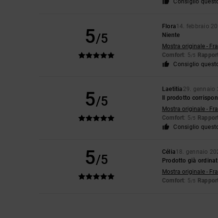
Consiglio quest
Flora
14. febbraio 2
5
/5
Niente
Mostra originale - Fr
Comfort
: 5
Rapport
/5
Consiglio quest
Laetitia
29. gennaio
5
/5
Il prodotto corrispon
Mostra originale - Fr
Comfort
: 5
Rapport
/5
Consiglio quest
5
Célia
18. gennaio 20
/5
Prodotto già ordinat
Mostra originale - Fr
Comfort
: 5
Rapport
/5