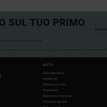
O SUL TUO PRIMO
tà e delle offerte più esclusive.
on-line valida per i nuovi membri - Le condizioni complete sono disponibili nella mail
AIUTO
Stato dell'ordine
Spedizione
Effettuare un reso
Pagamento
Riparazioni e Garanzie
Protezione dei dati