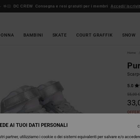
🤟🏻
DC CREW
Consegna e resi gratuiti per i membri
Accedi/ iscrivit
DONNA
BAMBINI
SKATE
COURT GRAFFIK
SNOW
Home
Pur
Scarp
5.0
55,00 
33,
OFFER
EDE AI TUOI DATI PERSONALI
C
W
Colori
tri partner, utilizziamo i cookie o dei sistemi equivalenti per salvare e/o acceder