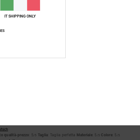
IT SHIPPING ONLY
Punteggio medio
5.0
IES
/5
basato su
4 recensioni verificate
dal gennaio 2026
Il 75% dei nostri clienti consiglia questo prodotto
pporto qualità-prezzo
Taglia
Material
5.0
5.0
Troppo piccolo
Troppo grande
io 2026
omfort
utsch
o qualità-prezzo
: 5
Taglia
: Taglia perfetta
Materiale
: 5
Colore
: 5
/5
/5
/5