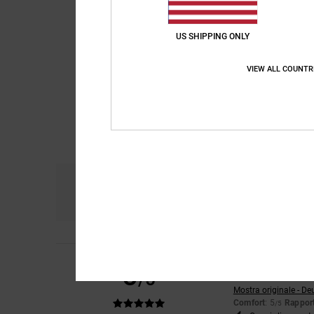
US SHIPPING ONLY
VIEW ALL COUNTR
Comfort
Ra
5.0
Stephanie
18. febbra
5
/5
Stile, vestibilità e c
Mostra originale - De
Comfort
: 5
Rapport
/5