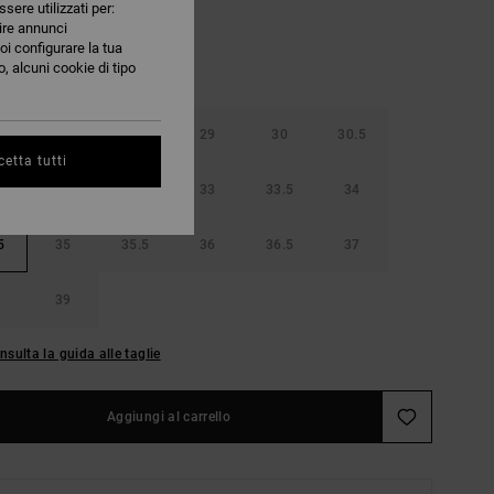
ssere utilizzati per:
nire annunci
oi configurare la tua
, alcuni cookie di tipo
5
28
28.5
29
30
30.5
etta tutti
32
32.5
33
33.5
34
5
35
35.5
36
36.5
37
39
nsulta la guida alle taglie
Aggiungi al carrello