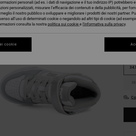
formazioni personali (ad es. i dati di navigazione e il tuo indirizzo IP) potrebbero e
azioni personalizzati, misurare l’efficacia dei contenuti e della pubblicità, per for
eglio il nostro pubblico o sviluppare e migliorare i prodotti dei nostri partner. Pu
senso all’uso di determinati cookie o negandolo ad altri tipi di cookie (ad esempio
nformazioni consulta la nostra
politica sui cookie
e
l'informativa sulla privacy
.
27.
ei cookie
Acc
31
34.
38
Co