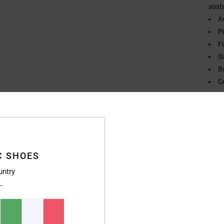
sost
A
P
Fo
S
Ba
C
Compo
Sped
C SHOES
untry