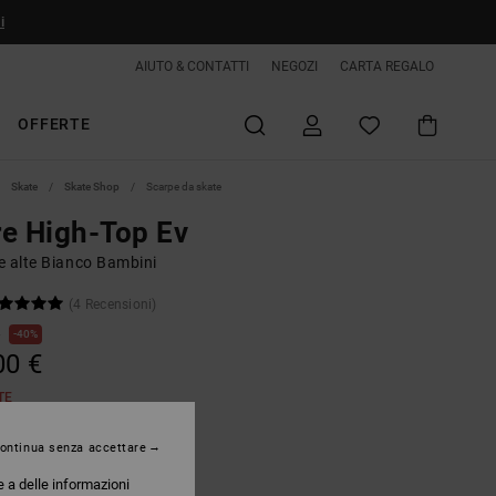
i
AIUTO & CONTATTI
NEGOZI
CARTA REGALO
OFFERTE
Skate
Skate Shop
Scarpe da skate
e High-Top Ev
e alte Bianco Bambini
(4 Recensioni)
€
40%
00 €
TE
ontinua senza accettare
hite/silver
e a delle informazioni