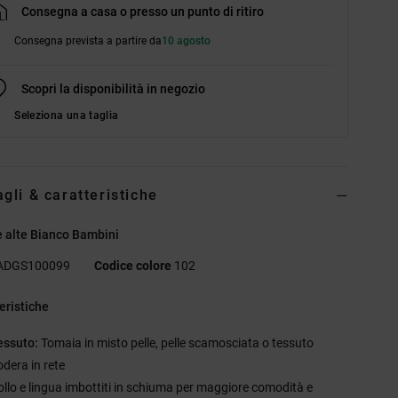
Consegna a casa o presso un punto di ritiro
Consegna prevista a partire da
10 agosto
Scopri la disponibilità in negozio
Seleziona una taglia
agli & caratteristiche
 alte Bianco Bambini
ADGS100099
Codice colore
102
eristiche
essuto:
Tomaia in misto pelle, pelle scamosciata o tessuto
odera in rete
ollo e lingua imbottiti in schiuma per maggiore comodità e