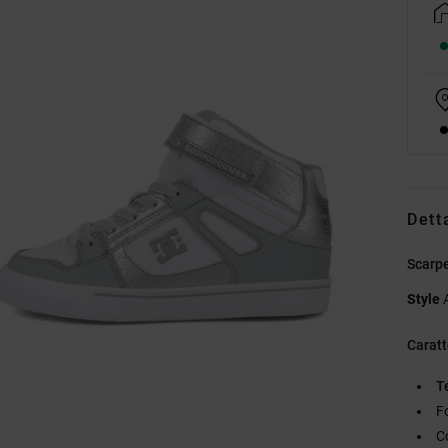
Dett
Scarpe
Style
Caratt
T
F
C