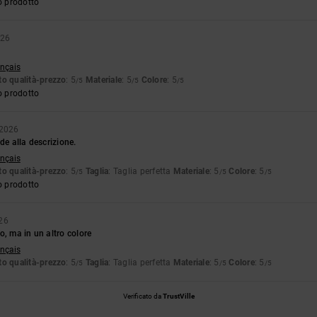
o prodotto
026
ançais
o qualità-prezzo
: 5
Materiale
: 5
Colore
: 5
/5
/5
/5
o prodotto
 2026
de alla descrizione.
ançais
o qualità-prezzo
: 5
Taglia
: Taglia perfetta
Materiale
: 5
Colore
: 5
/5
/5
/5
o prodotto
26
o, ma in un altro colore
ançais
o qualità-prezzo
: 5
Taglia
: Taglia perfetta
Materiale
: 5
Colore
: 5
/5
/5
/5
Verificato da
TrustVille