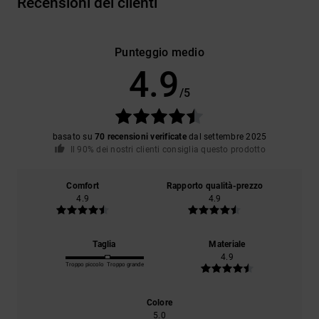
Recensioni dei clienti
Punteggio medio
4.9
/5
basato su
70 recensioni verificate
dal settembre 2025
Il 90% dei nostri clienti consiglia questo prodotto
Comfort
Rapporto qualità-prezzo
4.9
4.9
Taglia
Materiale
4.9
Troppo piccolo
Troppo grande
Colore
5.0