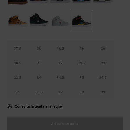
Borse e
risposte
zaini
alle
domande
più
Cinture e
frequenti e
portamonete
accedi al
nostro
modulo di
contatto.
27.5
28
28.5
29
30
Consulta
le FAQ
30.5
31
32
32.5
33
33.5
34
34.5
35
35.5
36
36.5
37
38
39
Consulta la guida alle taglie
Articolo esaurito