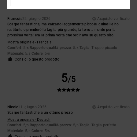
Francois
22. giugno 2026
Acquisto verificato
Scarpe fantastiche, ma calzano leggermente piccole, quindi le ho
restituite e prenderò la taglia più grande; la terrò a mente per la
prossima volta: era la prima volta che ordinavo su questo sito.
Mostra originale - Français
Comfort
: 5
Rapporto qualità-prezzo
: 5
Taglia
: Troppo piccolo
/5
/5
Materiale
: 5
Colore
: 5
/5
/5
Consiglio questo prodotto
5
/5
Nicole
11. giugno 2026
Acquisto verificato
Scarpe fantastiche a un ottimo prezzo
Mostra originale - Deutsch
Comfort
: 5
Rapporto qualità-prezzo
: 5
Taglia
: Taglia perfetta
/5
/5
Materiale
: 5
Colore
: 5
/5
/5
Consiglio questo prodotto