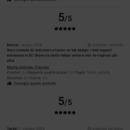
5
/5
Nancy
6. giugno 2026
Acquisto verificato
Sono comode da indossare e hanno un bel design; i miei ragazzi
indossano le DC Shoes da molto tempo ormai e non ne vogliono più
altre
Mostra originale - Français
Comfort
: 5
Rapporto qualità-prezzo
: 5
Taglia
: Taglia perfetta
/5
/5
Materiale
: 5
Colore
: 5
/5
/5
Consiglio questo prodotto
5
/5
Yarda
21. maggio 2026
Acquisto verificato