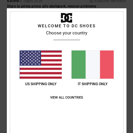
Kathrin
3. luglio 2026
Acquisto verificato
Dopo la prima prova allo skatepark, nessun problema
Mostra originale - Deutsch
Comfort
: 5
Rapporto qualità-prezzo
: 5
Taglia
: Grande
Materiale
: 3
/5
/5
/5
Colore
: 5
/5
WELCOME TO DC SHOES
Choose your country
5
/5
Bev
29. giugno 2026
Acquisto verificato
Sono così comode che le indosso tutti i giorni da quando le ho
comprate
US SHIPPING ONLY
IT SHIPPING ONLY
Mostra originale - English
Comfort
: 5
Rapporto qualità-prezzo
: 5
Taglia
: Taglia perfetta
/5
/5
VIEW ALL COUNTRIES
Materiale
: 5
Colore
: 5
/5
/5
Consiglio questo prodotto
5
/5