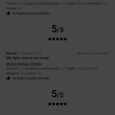
Comfort
: 5
Rapporto qualità-prezzo
: 5
Taglia
: Grande
Materiale
: 5
/5
/5
/5
Colore
: 5
/5
Consiglio questo prodotto
5
/5
Manon
21. maggio 2026
Acquisto verificato
Mio figlio adora le sue scarpe
Mostra originale - English
Comfort
: 5
Rapporto qualità-prezzo
: 5
Taglia
: Taglia perfetta
/5
/5
Materiale
: 5
Colore
: 5
/5
/5
Consiglio questo prodotto
5
/5