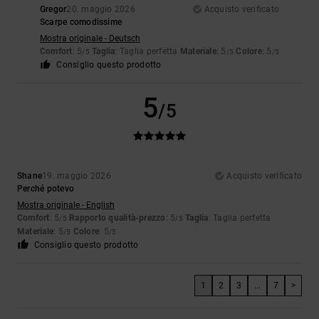
Gregor
20. maggio 2026
Acquisto verificato
Scarpe comodissime
Mostra originale - Deutsch
Comfort
: 5
Taglia
: Taglia perfetta
Materiale
: 5
Colore
: 5
/5
/5
/5
Consiglio questo prodotto
5
/5
Shane
19. maggio 2026
Acquisto verificato
Perché potevo
Mostra originale - English
Comfort
: 5
Rapporto qualità-prezzo
: 5
Taglia
: Taglia perfetta
/5
/5
Materiale
: 5
Colore
: 5
/5
/5
Consiglio questo prodotto
1
2
3
...
7
>