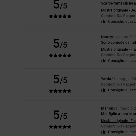
5
/5
Scarpe fantastiche 
Mostra originale - De
Comfort
: 5
Rapport
/5
Consiglio quest
Nancy
6. giugno 20
5
/5
Sono comode da indo
Mostra originale - Fr
Comfort
: 5
Rapport
/5
Consiglio quest
5
/5
Yarda
21. maggio 2
Comfort
: 5
Rapport
/5
Consiglio quest
Manon
21. maggio 
5
/5
Mio figlio adora le 
Mostra originale - En
Comfort
: 5
Rapport
/5
Consiglio quest