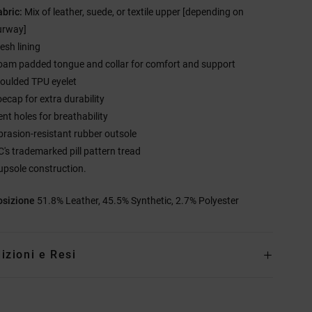
abric:
Mix of leather, suede, or textile upper [depending on
urway]
esh lining
oam padded tongue and collar for comfort and support
oulded TPU eyelet
oecap for extra durability
ent holes for breathability
brasion-resistant rubber outsole
C's trademarked pill pattern tread
upsole construction.
sizione
51.8% Leather, 45.5% Synthetic, 2.7% Polyester
izioni e Resi