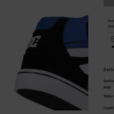
Ques
Comp
Dett
Dcsho
Kids
Style
Caratt