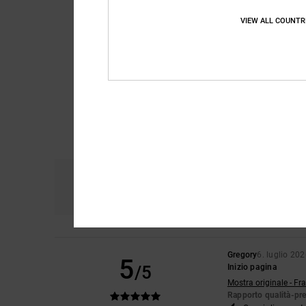
VIEW ALL COUNTR
Comfort
Ra
4.9
Gregory
6. luglio 20
5
/5
Inizio pagina
Mostra originale - Fr
Rapporto qualità-pr