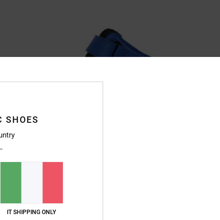
C SHOES
untry
IT SHIPPING ONLY