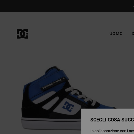
Salta
alle
informazioni
sul
prodotto
UOMO
SCEGLI COSA SUCC
In collaborazione con i nos