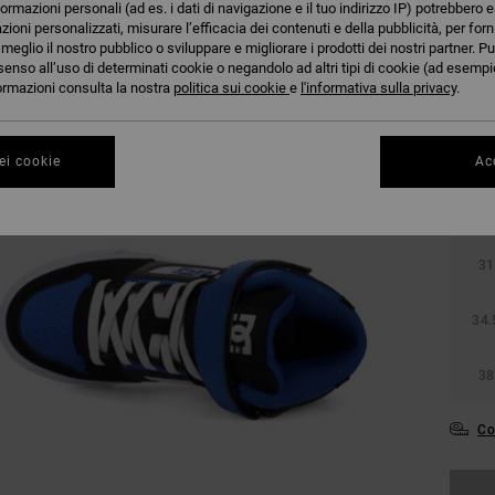
formazioni personali (ad es. i dati di navigazione e il tuo indirizzo IP) potrebbero e
azioni personalizzati, misurare l’efficacia dei contenuti e della pubblicità, per for
eglio il nostro pubblico o sviluppare e migliorare i prodotti dei nostri partner. Pu
senso all’uso di determinati cookie o negandolo ad altri tipi di cookie (ad esempio
nformazioni consulta la nostra
politica sui cookie
e
l'informativa sulla privacy
.
ei cookie
Acc
27.
31
34.
38
Co