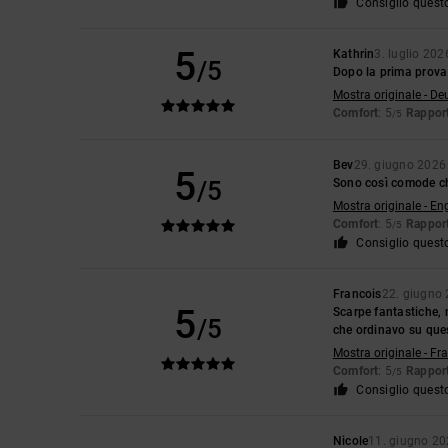
Consiglio quest
5
Kathrin
3. luglio 202
/5
Dopo la prima prova
Mostra originale - De
Comfort
: 5
Rapport
/5
Bev
29. giugno 2026
5
/5
Sono così comode che
Mostra originale - En
Comfort
: 5
Rapport
/5
Consiglio quest
Francois
22. giugno
5
Scarpe fantastiche, m
/5
che ordinavo su ques
Mostra originale - Fr
Comfort
: 5
Rapport
/5
Consiglio quest
Nicole
11. giugno 2