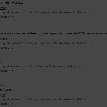
a un ottimo prezzo
utsch
o qualità-prezzo
: 5
Taglia
: Taglia perfetta
Materiale
: 5
Colore
: 5
/5
/5
/5
o prodotto
26
ssare e hanno un bel design; i miei ragazzi indossano le DC Shoes da molto te
ançais
o qualità-prezzo
: 5
Taglia
: Taglia perfetta
Materiale
: 5
Colore
: 5
/5
/5
/5
o prodotto
026
o qualità-prezzo
: 5
Taglia
: Grande
Materiale
: 5
Colore
: 5
/5
/5
/5
o prodotto
2026
sue scarpe
glish
o qualità-prezzo
: 5
Taglia
: Taglia perfetta
Materiale
: 5
Colore
: 5
/5
/5
/5
o prodotto