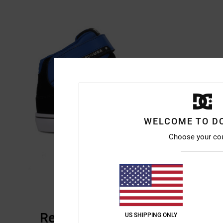
WELCOME TO D
Choose your co
Recensioni dei clienti
US SHIPPING ONLY