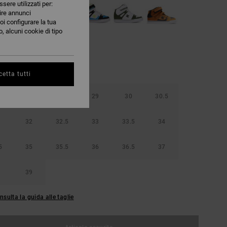
ssere utilizzati per:
nire annunci
oi configurare la tua
, alcuni cookie di tipo
etta tutti
5
28
28.5
29
30
30.5
32
32.5
33
33.5
34
5
35
35.5
36
36.5
37
39
nsulta la guida alle taglie