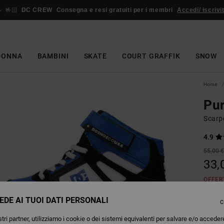
🤟🏻
DC CREW
Consegna e resi gratuiti per i membri
Accedi/ iscrivit
DONNA
BAMBINI
SKATE
COURT GRAFFIK
SNOW
Home
Pur
Scarpe
4.9
55,00 
33,
OFFER
EDE AI TUOI DATI PERSONALI
C
Colori
tri partner, utilizziamo i cookie o dei sistemi equivalenti per salvare e/o acceder