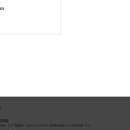
IES
Punteggio medio
4.9
/5
basato su
70 recensioni verificate
dal settembre 2025
Il 90% dei nostri clienti consiglia questo prodotto
pporto qualità-prezzo
Taglia
Material
4.9
4.9
Troppo piccolo
Troppo grande
26
ançais
ezzo
: 5
Taglia
: Taglia perfetta
Materiale
: 5
Colore
: 5
/5
/5
/5