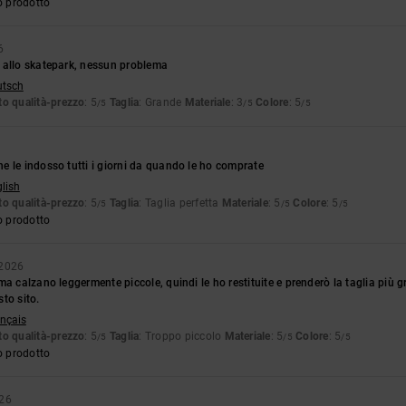
o prodotto
6
 allo skatepark, nessun problema
utsch
o qualità-prezzo
: 5
Taglia
: Grande
Materiale
: 3
Colore
: 5
/5
/5
/5
 le indosso tutti i giorni da quando le ho comprate
glish
o qualità-prezzo
: 5
Taglia
: Taglia perfetta
Materiale
: 5
Colore
: 5
/5
/5
/5
o prodotto
 2026
a calzano leggermente piccole, quindi le ho restituite e prenderò la taglia più gr
to sito.
ançais
o qualità-prezzo
: 5
Taglia
: Troppo piccolo
Materiale
: 5
Colore
: 5
/5
/5
/5
o prodotto
026