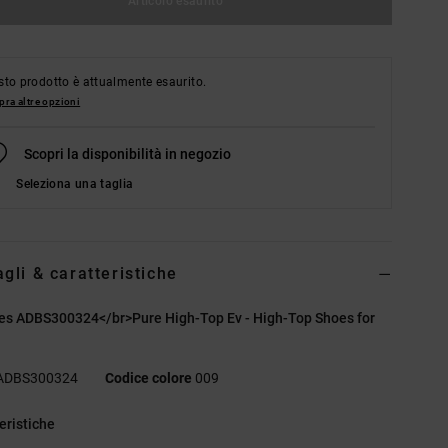
Articolo esaurito
to prodotto è attualmente esaurito.
ra altre opzioni
Scopri la disponibilità in negozio
Seleziona una taglia
agli & caratteristiche
es ADBS300324</br>Pure High-Top Ev - High-Top Shoes for
ADBS300324
Codice colore
009
eristiche