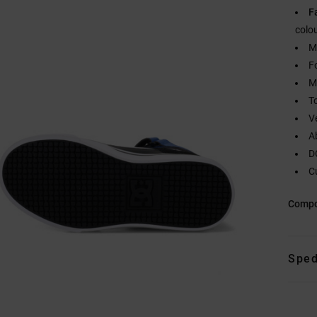
F
colo
M
F
M
T
V
A
D
C
Compo
Sped