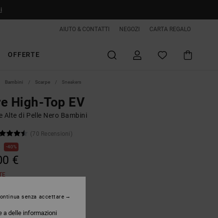
i
AIUTO & CONTATTI
NEGOZI
CARTA REGALO
OFFERTE
Bambini
Scarpe
Sneakers
e High-Top EV
 Alte di Pelle Nero Bambini
(70 Recensioni)
€
40%
00 €
TE
ontinua senza accettare
Black/blue/wht
e a delle informazioni