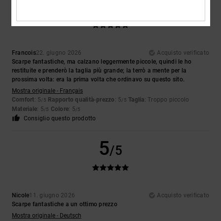
5
/5
Francois
22. giugno 2026
Acquisto verificato
Scarpe fantastiche, ma calzano leggermente piccole, quindi le ho
restituite e prenderò la taglia più grande; la terrò a mente per la
prossima volta: era la prima volta che ordinavo su questo sito.
Mostra originale - Français
Comfort
: 5
Rapporto qualità-prezzo
: 5
Taglia
: Troppo piccolo
/5
/5
Materiale
: 5
Colore
: 5
/5
/5
Consiglio questo prodotto
5
/5
Nicole
11. giugno 2026
Acquisto verificato
Scarpe fantastiche a un ottimo prezzo
Mostra originale - Deutsch