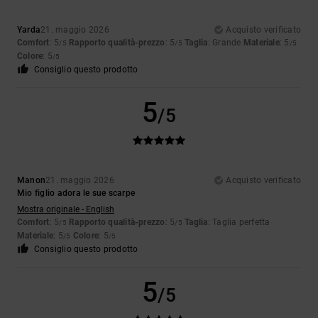
Yarda
21. maggio 2026
Acquisto verificato
Comfort
: 5
Rapporto qualità-prezzo
: 5
Taglia
: Grande
Materiale
: 5
/5
/5
/5
Colore
: 5
/5
Consiglio questo prodotto
5
/5
Manon
21. maggio 2026
Acquisto verificato
Mio figlio adora le sue scarpe
Mostra originale - English
Comfort
: 5
Rapporto qualità-prezzo
: 5
Taglia
: Taglia perfetta
/5
/5
Materiale
: 5
Colore
: 5
/5
/5
Consiglio questo prodotto
5
/5