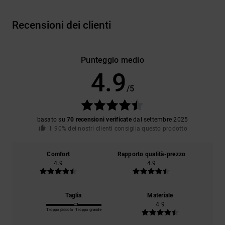
Recensioni dei clienti
Punteggio medio
4.9
/5
basato su
70 recensioni verificate
dal settembre 2025
Il 90% dei nostri clienti consiglia questo prodotto
Comfort
Rapporto qualità-prezzo
4.9
4.9
Taglia
Materiale
4.9
Troppo piccolo
Troppo grande