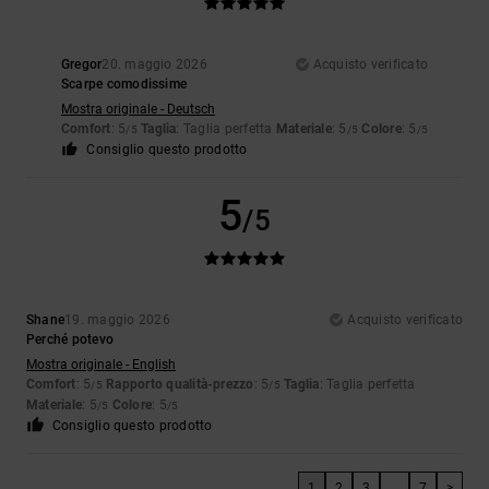
Gregor
20. maggio 2026
Acquisto verificato
Scarpe comodissime
Mostra originale - Deutsch
Comfort
: 5
Taglia
: Taglia perfetta
Materiale
: 5
Colore
: 5
/5
/5
/5
Consiglio questo prodotto
5
/5
Shane
19. maggio 2026
Acquisto verificato
Perché potevo
Mostra originale - English
Comfort
: 5
Rapporto qualità-prezzo
: 5
Taglia
: Taglia perfetta
/5
/5
Materiale
: 5
Colore
: 5
/5
/5
Consiglio questo prodotto
1
2
3
...
7
>