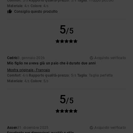
Comfort
: 5
Rapporto qualità-prezzo
: 5
Taglia
: Troppo piccolo
/5
/5
Materiale
: 4
Colore
: 4
/5
/5
Consiglio questo prodotto
5
/5
Cedric
3. gennaio 2026
Acquisto verificato
Mio figlio ne aveva già un paio che è durato due anni
Mostra originale - Français
Comfort
: 4
Rapporto qualità-prezzo
: 5
Taglia
: Taglia perfetta
/5
/5
Materiale
: 4
Colore
: 5
/5
/5
5
/5
Assen
31. dicembre 2025
Acquisto verificato