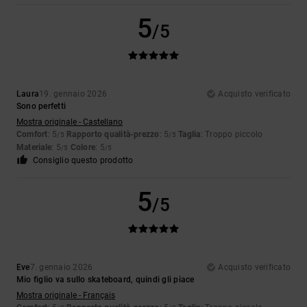
5
/5
Laura
19. gennaio 2026
Acquisto verificato
Sono perfetti
Mostra originale - Castellano
Comfort
: 5
Rapporto qualità-prezzo
: 5
Taglia
: Troppo piccolo
/5
/5
Materiale
: 5
Colore
: 5
/5
/5
Consiglio questo prodotto
5
/5
Eve
7. gennaio 2026
Acquisto verificato
Mio figlio va sullo skateboard, quindi gli piace
Mostra originale - Français