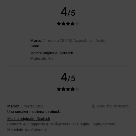
4
/5
Marco
21. marzo 2026
Acquisto verificato
Bene
Mostra originale - Deutsch
Materiale
: 4
/5
4
/5
Marion
5. marzo 2026
Acquisto verificato
Una sneaker moderna e robusta
Mostra originale - Deutsch
Comfort
: 4
Rapporto qualità-prezzo
: 4
Taglia
: Taglia perfetta
/5
/5
Materiale
: 4
Colore
: 4
/5
/5