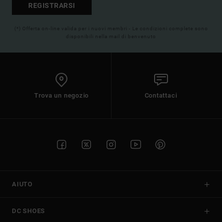
REGISTRARSI
(*) Offerta on-line valida per i nuovi membri - Le condizioni complete sono
disponibili nella mail di benvenuto
Trova un negozio
Contattaci
AIUTO
DC SHOES