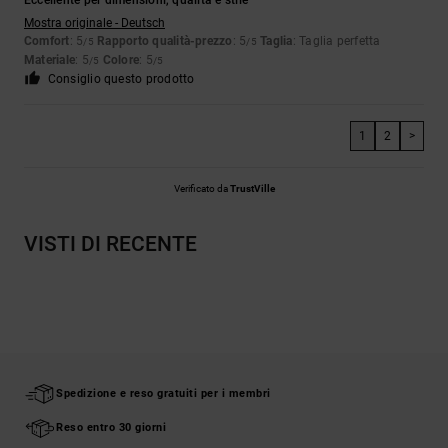
Eccellente per dimensioni, qualità e stile
Mostra originale - Deutsch
Comfort
: 5
Rapporto qualità-prezzo
: 5
Taglia
: Taglia perfetta
/5
/5
Materiale
: 5
Colore
: 5
/5
/5
Consiglio questo prodotto
1
2
>
Verificato da
TrustVille
VISTI DI RECENTE
Spedizione e reso gratuiti per i membri
Reso entro 30 giorni