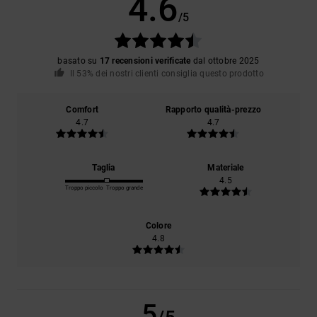
4.6
/5
basato su
17 recensioni verificate
dal ottobre 2025
Il 53% dei nostri clienti consiglia questo prodotto
Comfort
Rapporto qualità-prezzo
4.7
4.7
Taglia
Materiale
4.5
Troppo piccolo
Troppo grande
Colore
4.8
5