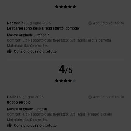
Nastassja
20. giugno 2026
Acquisto verificato
Le scarpe sono belle e, soprattutto, comode
Mostra originale - Français
Comfort
: 5
Rapporto qualità-prezzo
: 5
Taglia
: Taglia perfetta
/5
/5
Materiale
: 5
Colore
: 5
/5
/5
Consiglio questo prodotto
4
/5
Hollie
16. giugno 2026
Acquisto verificato
troppo piccolo
Mostra originale - English
Comfort
: 4
Rapporto qualità-prezzo
: 3
Taglia
: Troppo piccolo
/5
/5
Materiale
: 4
Colore
: 5
/5
/5
Consiglio questo prodotto