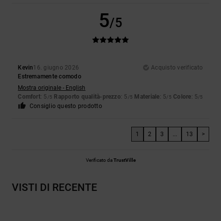
5
/5
Kevin
16. giugno 2026
Acquisto verificato
Estremamente comodo
Mostra originale - English
Comfort
: 5
Rapporto qualità-prezzo
: 5
Materiale
: 5
Colore
: 5
/5
/5
/5
/5
Consiglio questo prodotto
1
2
3
...
13
>
Verificato da
TrustVille
VISTI DI RECENTE