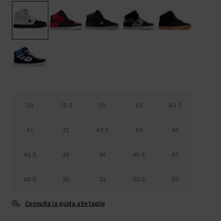
Borse e
risposte
zaini
alle
domande
più
Cinture e
frequenti e
portamonete
accedi al
nostro
modulo di
contatto.
Consulta
le FAQ
38
38.5
39
40
40.5
41
42
42.5
43
44
44.5
45
46
46.5
47
48.5
50
52
53.5
55
Consulta la guida alle taglie