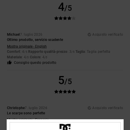
4
/5
Michael
7. luglio 2026
Acquisto verificato
Ottimo prodotto, servizio scadente
Mostra originale - English
Comfort
: 4
Rapporto qualità-prezzo
: 3
Taglia
: Taglia perfetta
/5
/5
Materiale
: 4
Colore
: 4
/5
/5
Consiglio questo prodotto
5
/5
Christophe
7. luglio 2026
Acquisto verificato
Le scarpe sono perfette
Mostra originale - Français
Comfort
: 5
Rapporto qualità-prezzo
: 5
Taglia
: Taglia perfetta
/5
/5