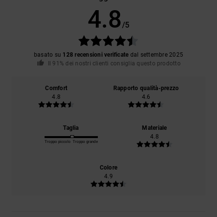
4.8
/5
basato su
128 recensioni verificate
dal settembre 2025
Il 91% dei nostri clienti consiglia questo prodotto
Comfort
Rapporto qualità-prezzo
4.8
4.6
Taglia
Materiale
4.8
Troppo piccolo
Troppo grande
Colore
4.9