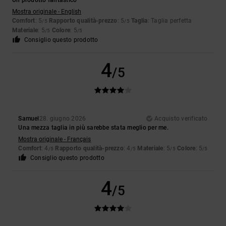
Un prodotto fantastico
Mostra originale - English
Comfort
: 5
Rapporto qualità-prezzo
: 5
Taglia
: Taglia perfetta
/5
/5
Materiale
: 5
Colore
: 5
/5
/5
Consiglio questo prodotto
4
/5
Samuel
28. giugno 2026
Acquisto verificato
Una mezza taglia in più sarebbe stata meglio per me.
Mostra originale - Français
Comfort
: 4
Rapporto qualità-prezzo
: 4
Materiale
: 5
Colore
: 5
/5
/5
/5
/5
Consiglio questo prodotto
4
/5