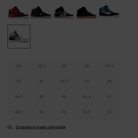
Borse e
risposte
zaini
alle
domande
più
Cinture e
frequenti e
portamonete
accedi al
nostro
modulo di
contatto.
Consulta
le FAQ
38
38.5
39
40
40.5
41
42
42.5
43
44
44.5
45
46
46.5
47
48.5
50
52
53.5
55
Consulta la guida alle taglie