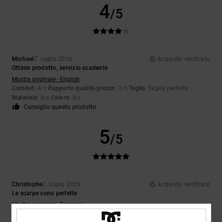
4
/5
Michael
7. luglio 2026
Acquisto verificato
Ottimo prodotto, servizio scadente
Mostra originale - English
Comfort
: 4
Rapporto qualità-prezzo
: 3
Taglia
: Taglia perfetta
/5
/5
Materiale
: 4
Colore
: 4
/5
/5
Consiglio questo prodotto
5
/5
Christophe
7. luglio 2026
Acquisto verificato
Le scarpe sono perfette
Mostra originale - Français
Comfort
: 5
Rapporto qualità-prezzo
: 5
Taglia
: Taglia perfetta
/5
/5