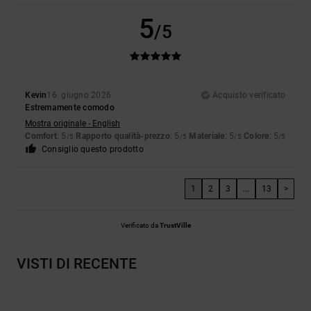
5
/5
Kevin
16. giugno 2026
Acquisto verificato
Estremamente comodo
Mostra originale - English
Comfort
: 5
Rapporto qualità-prezzo
: 5
Materiale
: 5
Colore
: 5
/5
/5
/5
/5
Consiglio questo prodotto
1
2
3
...
13
>
Verificato da
TrustVille
VISTI DI RECENTE