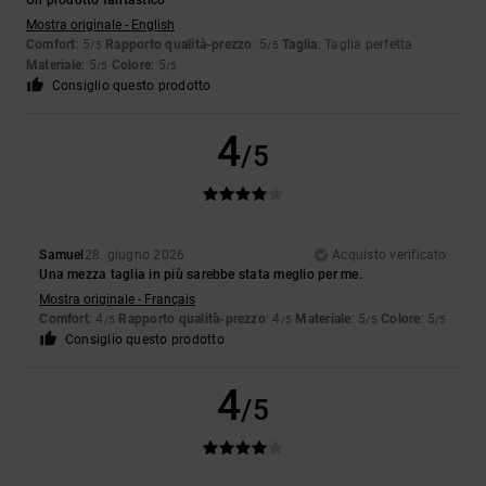
Un prodotto fantastico
Mostra originale - English
Comfort
: 5
Rapporto qualità-prezzo
: 5
Taglia
: Taglia perfetta
/5
/5
Materiale
: 5
Colore
: 5
/5
/5
Consiglio questo prodotto
4
/5
Samuel
28. giugno 2026
Acquisto verificato
Una mezza taglia in più sarebbe stata meglio per me.
Mostra originale - Français
Comfort
: 4
Rapporto qualità-prezzo
: 4
Materiale
: 5
Colore
: 5
/5
/5
/5
/5
Consiglio questo prodotto
4
/5