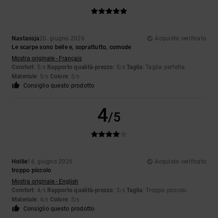
Nastassja
20. giugno 2026
Acquisto verificato
Le scarpe sono belle e, soprattutto, comode
Mostra originale - Français
Comfort
: 5
Rapporto qualità-prezzo
: 5
Taglia
: Taglia perfetta
/5
/5
Materiale
: 5
Colore
: 5
/5
/5
Consiglio questo prodotto
4
/5
Hollie
16. giugno 2026
Acquisto verificato
troppo piccolo
Mostra originale - English
Comfort
: 4
Rapporto qualità-prezzo
: 3
Taglia
: Troppo piccolo
/5
/5
Materiale
: 4
Colore
: 5
/5
/5
Consiglio questo prodotto