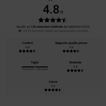
4.8
/5
basato su
128 recensioni verificate
dal settembre 2025
Il 91% dei nostri clienti consiglia questo prodotto
Comfort
Rapporto qualità-prezzo
4.8
4.6
Taglia
Materiale
4.8
Troppo piccolo
Troppo grande
Colore
4.9