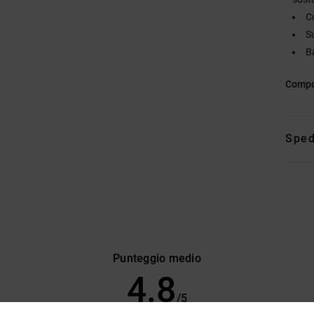
C
S
Ba
Compo
Sped
Punteggio medio
4.8
/5