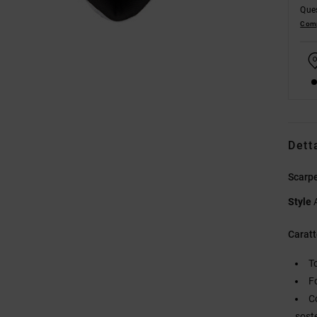
Ques
Comp
Dett
Scarp
Style
Caratt
T
F
C
sost