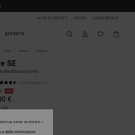
i
AIUTO & CONTATTI
NEGOZI
CARTA REGALO
OFFERTE
Uomo
Scarpe
Sneakers
re SE
e alte Bianco Uomo
(128 Recensioni)
 €
50%
00 €
e -50%
ontinua senza accettare
White/black
e a delle informazioni