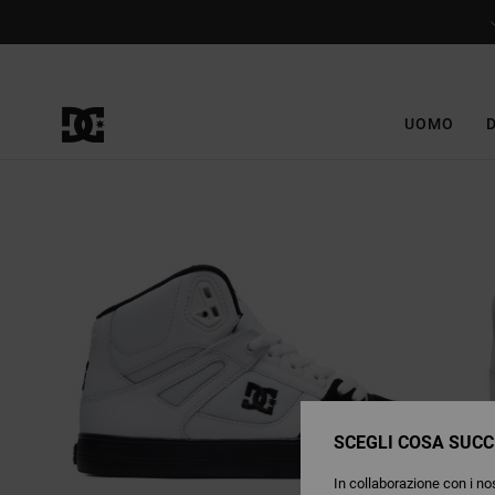
Salta
alle
informazioni
sul
prodotto
UOMO
SCEGLI COSA SUCC
In collaborazione con i nos