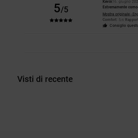
Kevin
16. giugno 20
5
/5
Estremamente como
Mostra originale - En
Comfort
: 5
Rapport
/5
Consiglio quest
Visti di recente