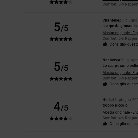
Comfort
: 3
Rapport
/5
Chantelle
21. giugno
5
/5
scarpe da ginnastic
Mostra originale - En
Comfort
: 5
Rapport
/5
Consiglio quest
Nastassja
20. giugn
5
/5
Le scarpe sono belle
Mostra originale - Fr
Comfort
: 5
Rapport
/5
Consiglio quest
Hollie
16. giugno 20
4
/5
troppo piccolo
Mostra originale - En
Comfort
: 4
Rapport
/5
Consiglio quest