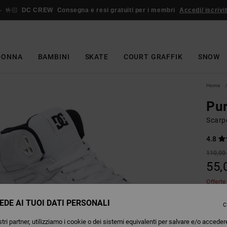
🤟🏻
DC CREW
Consegna e resi gratuiti per i membri
Accedi/ iscrivit
DONNA
BAMBINI
SKATE
COURT GRAFFIK
SNOW
Home
Pu
Scarp
4.8
110,00
55,
Offert
EDE AI TUOI DATI PERSONALI
C
Colori
tri partner, utilizziamo i cookie o dei sistemi equivalenti per salvare e/o acceder