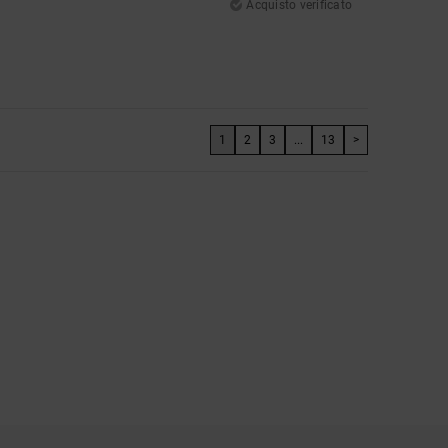
Acquisto verificato
1
2
3
...
13
>