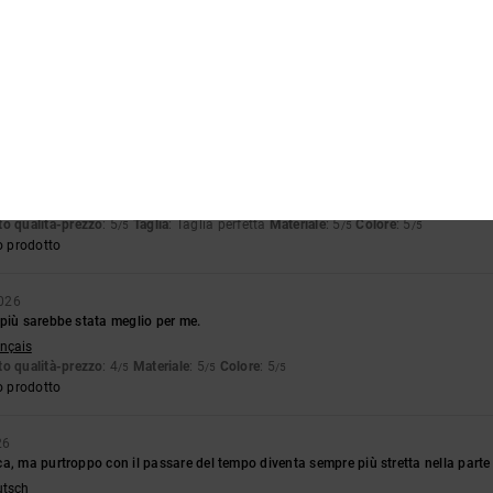
rte esterna della scarpa preme verso l'interno, causando fastidio quando si cam
glish
o qualità-prezzo
: 2
Taglia
: Taglia perfetta
Materiale
: 3
Colore
: 5
/5
/5
/5
26
ico
glish
o qualità-prezzo
: 5
Taglia
: Taglia perfetta
Materiale
: 5
Colore
: 5
/5
/5
/5
o prodotto
2026
più sarebbe stata meglio per me.
ançais
o qualità-prezzo
: 4
Materiale
: 5
Colore
: 5
/5
/5
/5
o prodotto
26
a, ma purtroppo con il passare del tempo diventa sempre più stretta nella parte 
utsch