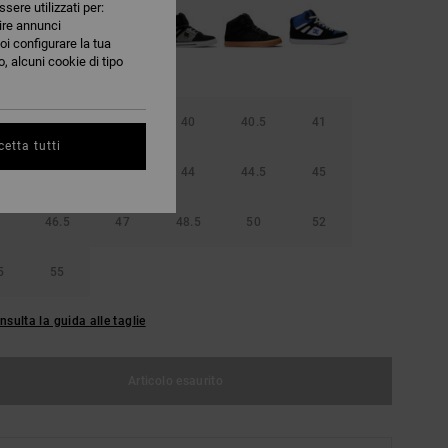
ssere utilizzati per:
nire annunci
oi configurare la tua
, alcuni cookie di tipo
38.5
39
40
40.5
41
etta tutti
42.5
43
44
44.5
45
46.5
47
48.5
50
52
5
55
nsulta la guida alle taglie
Articolo esaurito