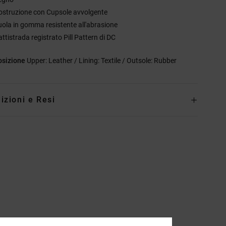
ostruzione con Cupsole avvolgente
uola in gomma resistente all'abrasione
ttistrada registrato Pill Pattern di DC
sizione
Upper: Leather / Lining: Textile / Outsole: Rubber
izioni e Resi