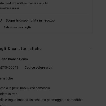
to prodotto è attualmente esaurito.
ra altre opzioni
Scopri la disponibilità in negozio
Seleziona una taglia
agli & caratteristiche
e alte Bianco Uomo
ADYS400043
Codice colore
wbk
eristiche
omaia in pelle, nabuk e/o camoscio
odera in rete
ollo e lingua imbottiti in schiuma per maggiore comodità e
egno