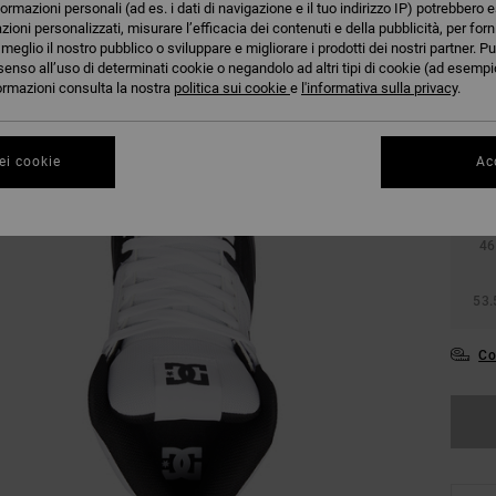
formazioni personali (ad es. i dati di navigazione e il tuo indirizzo IP) potrebbero e
azioni personalizzati, misurare l’efficacia dei contenuti e della pubblicità, per for
eglio il nostro pubblico o sviluppare e migliorare i prodotti dei nostri partner. Pu
senso all’uso di determinati cookie o negandolo ad altri tipi di cookie (ad esempio
nformazioni consulta la nostra
politica sui cookie
e
l'informativa sulla privacy
.
38
ei cookie
Acc
42
46
53.
Co