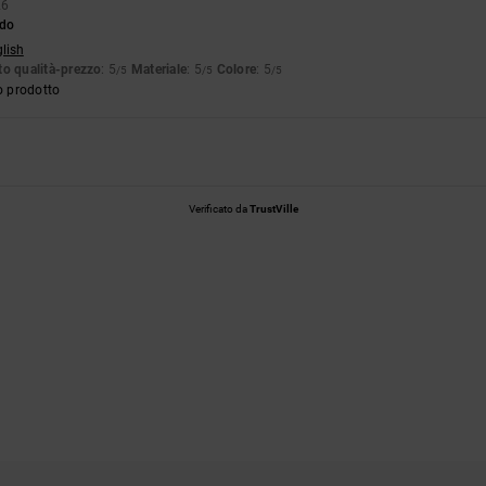
26
do
glish
o qualità-prezzo
: 5
Materiale
: 5
Colore
: 5
/5
/5
/5
o prodotto
Verificato da
TrustVille