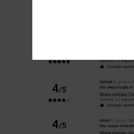
4
Yu-Li
2. luglio 2026
/5
La plastica sulla pa
Mostra originale - En
Comfort
: 2
Rapport
/5
Keith
30. giugno 20
5
/5
Un prodotto fantast
Mostra originale - En
Comfort
: 5
Rapport
/5
Consiglio quest
Samuel
28. giugno 
4
/5
Una mezza taglia in 
Mostra originale - Fr
Comfort
: 4
Rapport
/5
Consiglio quest
4
Anika
25. giugno 20
/5
Una scarpa fantastic
Mostra originale - De