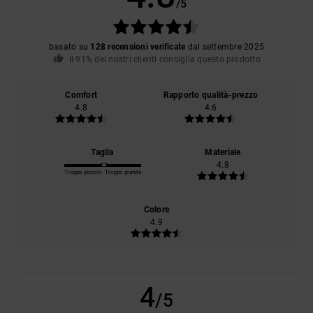
/5
basato su
128 recensioni verificate
dal settembre 2025
Il 91% dei nostri clienti consiglia questo prodotto
Comfort
Rapporto qualità-prezzo
4.8
4.6
Taglia
Materiale
4.8
Troppo piccolo
Troppo grande
Colore
4.9
4
/5