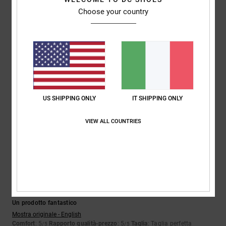
4
Choose your country
/5
Yu-Li
2. luglio 2026
Acquisto verificato
La plastica sulla parte esterna della scarpa preme verso l'interno,
causando fastidio quando si cammina
Mostra originale - English
US SHIPPING ONLY
IT SHIPPING ONLY
Comfort
: 2
Rapporto qualità-prezzo
: 2
Taglia
: Taglia perfetta
/5
/5
Materiale
: 3
Colore
: 5
/5
/5
VIEW ALL COUNTRIES
5
/5
Keith
30. giugno 2026
Acquisto verificato
Un prodotto fantastico
Mostra originale - English
Comfort
: 5
Rapporto qualità-prezzo
: 5
Taglia
: Taglia perfetta
/5
/5