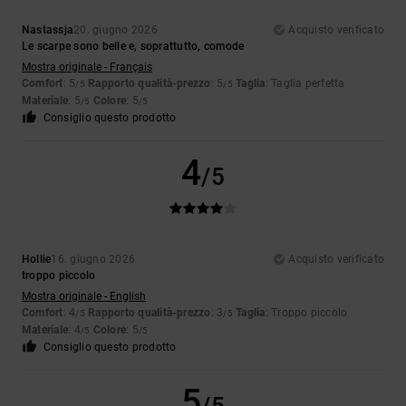
Nastassja
20. giugno 2026
Acquisto verificato
Le scarpe sono belle e, soprattutto, comode
Mostra originale - Français
Comfort
: 5
Rapporto qualità-prezzo
: 5
Taglia
: Taglia perfetta
/5
/5
Materiale
: 5
Colore
: 5
/5
/5
Consiglio questo prodotto
4
/5
Hollie
16. giugno 2026
Acquisto verificato
troppo piccolo
Mostra originale - English
Comfort
: 4
Rapporto qualità-prezzo
: 3
Taglia
: Troppo piccolo
/5
/5
Materiale
: 4
Colore
: 5
/5
/5
Consiglio questo prodotto
5