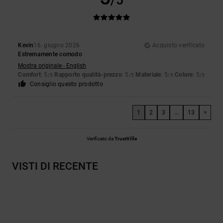
/5
Kevin
16. giugno 2026
Acquisto verificato
Estremamente comodo
Mostra originale - English
Comfort
: 5
Rapporto qualità-prezzo
: 5
Materiale
: 5
Colore
: 5
/5
/5
/5
/5
Consiglio questo prodotto
1
2
3
...
13
>
Verificato da
TrustVille
VISTI DI RECENTE