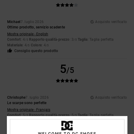
Michael
7. luglio 2026
Acquisto verificato
Ottimo prodotto, servizio scadente
Mostra originale - English
Comfort
: 4
Rapporto qualità-prezzo
: 3
Taglia
: Taglia perfetta
/5
/5
Materiale
: 4
Colore
: 4
/5
/5
Consiglio questo prodotto
5
/5
Christophe
7. luglio 2026
Acquisto verificato
Le scarpe sono perfette
Mostra originale - Français
Comfort
: 5
Rapporto qualità-prezzo
: 5
Taglia
: Taglia perfetta
/5
/5
Materiale
: 5
Colore
: 5
/5
/5
Consiglio questo prodotto
WELCOME TO DC SHOES