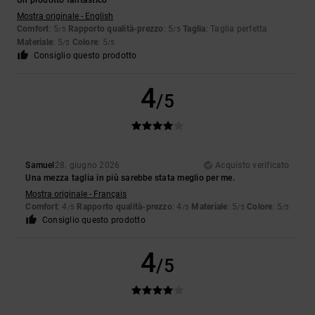
Un prodotto fantastico
Mostra originale - English
Comfort
: 5
Rapporto qualità-prezzo
: 5
Taglia
: Taglia perfetta
/5
/5
Materiale
: 5
Colore
: 5
/5
/5
Consiglio questo prodotto
4
/5
Samuel
28. giugno 2026
Acquisto verificato
Una mezza taglia in più sarebbe stata meglio per me.
Mostra originale - Français
Comfort
: 4
Rapporto qualità-prezzo
: 4
Materiale
: 5
Colore
: 5
/5
/5
/5
/5
Consiglio questo prodotto
4
/5