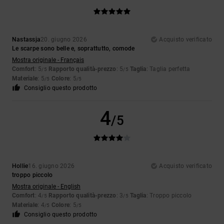
Nastassja
20. giugno 2026
Acquisto verificato
Le scarpe sono belle e, soprattutto, comode
Mostra originale - Français
Comfort
: 5
Rapporto qualità-prezzo
: 5
Taglia
: Taglia perfetta
/5
/5
Materiale
: 5
Colore
: 5
/5
/5
Consiglio questo prodotto
4
/5
Hollie
16. giugno 2026
Acquisto verificato
troppo piccolo
Mostra originale - English
Comfort
: 4
Rapporto qualità-prezzo
: 3
Taglia
: Troppo piccolo
/5
/5
Materiale
: 4
Colore
: 5
/5
/5
Consiglio questo prodotto