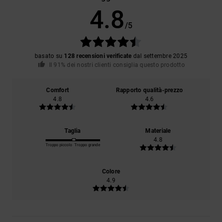
4.8
/5
basato su
128 recensioni verificate
dal settembre 2025
Il 91% dei nostri clienti consiglia questo prodotto
Comfort
Rapporto qualità-prezzo
4.8
4.6
Taglia
Materiale
4.8
Troppo piccolo
Troppo grande
Colore
4.9