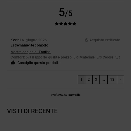
5
/5
Kevin
16. giugno 2026
Acquisto verificato
Estremamente comodo
Mostra originale - English
Comfort
: 5
Rapporto qualità-prezzo
: 5
Materiale
: 5
Colore
: 5
/5
/5
/5
/5
Consiglio questo prodotto
1
2
3
...
13
>
Verificato da
TrustVille
VISTI DI RECENTE