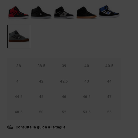
Borse e
risposte
zaini
alle
domande
più
Cinture e
frequenti e
portamonete
accedi al
nostro
modulo di
contatto.
Consulta
le FAQ
38
38.5
39
40
40.5
41
42
42.5
43
44
44.5
45
46
46.5
47
48.5
50
52
53.5
55
Consulta la guida alle taglie