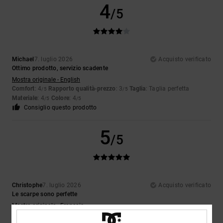
4
/5
Michael
7. luglio 2026
Acquisto verificato
Ottimo prodotto, servizio scadente
Mostra originale - English
Comfort
: 4
Rapporto qualità-prezzo
: 3
Taglia
: Taglia perfetta
/5
/5
Materiale
: 4
Colore
: 4
/5
/5
Consiglio questo prodotto
5
/5
Christophe
7. luglio 2026
Acquisto verificato
Le scarpe sono perfette
Mostra originale - Français
Comfort
: 5
Rapporto qualità-prezzo
: 5
Taglia
: Taglia perfetta
/5
/5